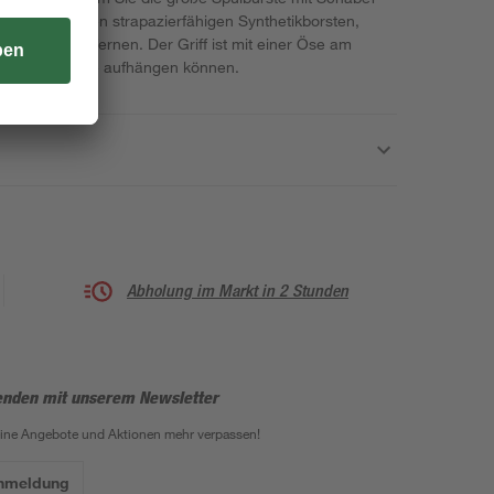
en Sie mit den strapazierfähigen Synthetikborsten,
 Schaber entfernen. Der Griff ist mit einer Öse am
e die Spülbürste aufhängen können.
Abholung im Markt in 2 Stunden
enden mit unserem Newsletter
eine Angebote und Aktionen mehr verpassen!
Anmeldung