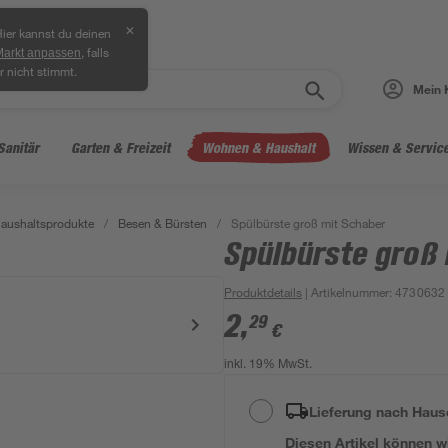
✕
ier kannst du deinen
, falls
Markt anpassen
r nicht stimmt.
Mein 
Sanitär
Garten & Freizeit
Wohnen & Haushalt
Wissen & Servic
aushaltsprodukte
/
Besen & Bürsten
/
Spülbürste groß mit Schaber
Spülbürste groß
Produktdetails
| Artikelnummer
:
4730632
2
,
29
€
inkl. 19% MwSt.
Lieferung nach Haus
Diesen Artikel können wir