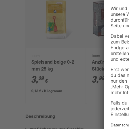
toom
toom
Spielsand beige 0-2
Anzündwürfel 64
mm 25 kg
Stück
3
,
3
,
29
99
€
€
0,13 € / Kilogramm
Beschreibung
zur Säuberung von Geschirr