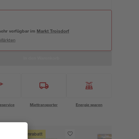
 mehr verfügbar
im
Markt
Troisdorf
 Märkten
In den Warenkorb
eservice
Miettransporter
Energie sparen
Mengenrabatt