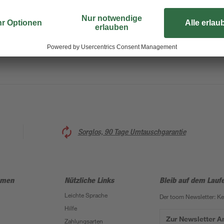
verwenden. Grobe Flecken beseitig
Verkrustungen lassen sich mit dem
Stielende ausgestattet, an der Si
Sorglos, 90 Tage Umtauschgarantie
hmen
Nützliche Links
Bleib auf dem Lauf
Leichte Sprache
Der toom Newsletter: K
Hilfe
Zur Newsletter 
Zahlungsarten