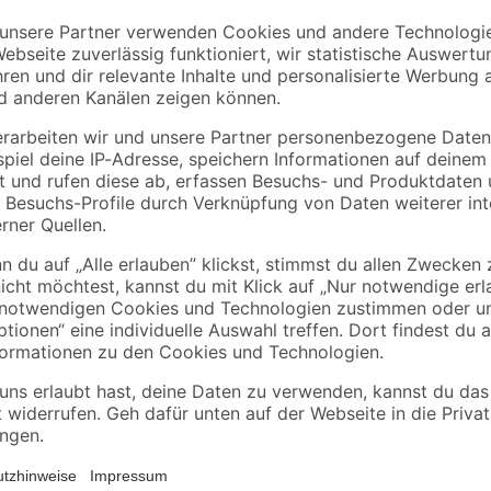
toom
Anfeuerholz 5 dm³
Grillanzünder 1 l
2
,
4
,
99
99
€
€
598,00 € / m³
4,99 € / Liter
Erleichtern Sie sich die Arbeit in