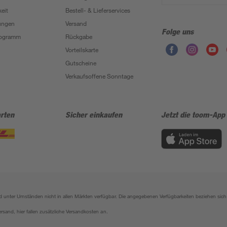
eit
Bestell- & Lieferservices
ungen
Versand
Folge uns
Programm
Rückgabe
Vorteilskarte
Gutscheine
Verkaufsoffene Sonntage
rten
Sicher einkaufen
Jetzt die toom-App
sind unter Umständen nicht in allen Märkten verfügbar. Die angegebenen Verfügbarkeiten beziehen s
ersand, hier fallen zusätzliche Versandkosten an.