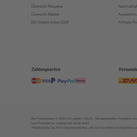
Übersicht Ratgeber
Nachhaltigk
Übersicht Märkte
Auszeichn
DIY-Städte-Index 2026
Affiliate-
Zahlungsarten
Versanda
Alle Preisangaben in EUR inkl. gesetzl. MwSt.. Die dargestellten Angebote 
und Produkte nur solange der Vorrat reicht.
*Paketversand ab 59 € versandkostenfrei, gilt nicht für Artikel mit Speditionsv