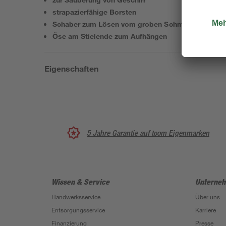
strapazierfähige Borsten
Schaber zum Lösen vom groben Schmutz
Öse am Stielende zum Aufhängen
Eigenschaften
5 Jahre Garantie auf toom Eigenmarken
Wissen & Service
Unterne
Handwerksservice
Über uns
Entsorgungsservice
Karriere
Finanzierung
Presse