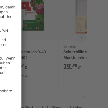
Bestseller
B1
Schneider
Rindenmulch 0-40
Schutzhülle für
mm 40 l
Marktschirm bis Ø
250 cm
3
,
19
,
99
99
€
€
0,10 € / Liter
 der Küche, indem Sie die große Spülbürste mit Schaber