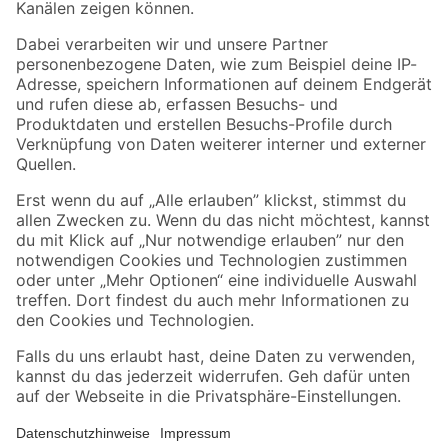
Folge uns
Zahlungsarten
Versandarten
Sicher einkaufen
Jetzt die toom-App herunterladen
Alle Preisangaben in EUR inkl. gesetzl. MwSt.. Die dargestellten Angebote sind unter
Umständen nicht in allen Märkten verfügbar. Die angegebenen Verfügbarkeiten beziehen
sich auf den unter "Mein Markt" ausgewählten toom Baumarkt. Alle Angebote und
Produkte nur solange der Vorrat reicht.
*Paketversand ab 59 € versandkostenfrei, gilt nicht für Artikel mit Speditionsversand, hier