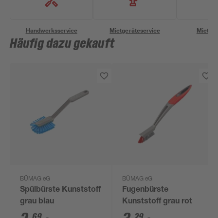
Handwerksservice
Mietgeräteservice
Miettra
Häufig dazu gekauft
BÜMAG eG
BÜMAG eG
Spülbürste Kunststoff
Fugenbürste
grau blau
Kunststoff grau rot
69
29