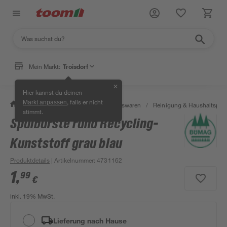
Mein Markt:
Troisdorf
✕
Hier kannst du deinen
, falls er nicht
Markt anpassen
/
Wohnen & Haushalt
/
Haushaltswaren
/
Reinigung & Haushaltspro
stimmt.
Spülbürste rund Recycling-
Kunststoff grau blau
Produktdetails
| Artikelnummer
:
4731162
1
,
99
€
inkl. 19% MwSt.
Lieferung nach Hause