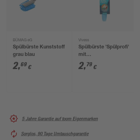
BÜMAG eG
Vivess
Spülbürste Kunststoff
Spülbürste 'Spülprofi'
grau blau
mit
Spülmittelspender
2
,
2
,
69
79
€
€
bunt sortiert
5 Jahre Garantie auf toom Eigenmarken
Sorglos, 90 Tage Umtauschgarantie