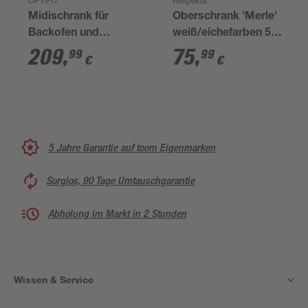
OPTIFIT
Respekta
Midischrank für
Oberschrank 'Merle'
Backofen und
weiß/eichefarben 50 x
Kühlschrank
56,1 x 34,6 cm
209
,
75
,
99
99
€
€
'Optikomfort
Rurik986' weiß 60 x
176,6 x 58,4 cm
5 Jahre Garantie auf toom Eigenmarken
Sorglos, 90 Tage Umtauschgarantie
Abholung im Markt in 2 Stunden
Wissen & Service