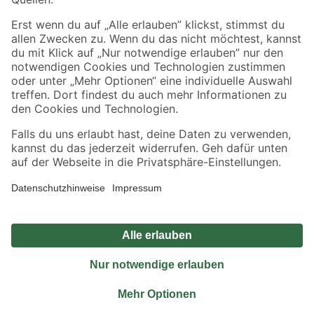
Sicher einkaufen
Jetzt die toom-App herunterladen
Alle Preisangaben in EUR inkl. gesetzl. MwSt.. Die dargestellten Angebote sind unter
Umständen nicht in allen Märkten verfügbar. Die angegebenen Verfügbarkeiten beziehen
sich auf den unter "Mein Markt" ausgewählten toom Baumarkt. Alle Angebote und
Produkte nur solange der Vorrat reicht.
*Paketversand ab 59 € versandkostenfrei, gilt nicht für Artikel mit Speditionsversand, hier
fallen zusätzliche Versandkosten an.
Datenschutz
Privatsphäre
Impressum
AGB
Nutzungsbedingungen
Widerrufsrecht
Vertrag widerrufen
Barrierefreiheit
© 2026 toom Baumarkt GmbH