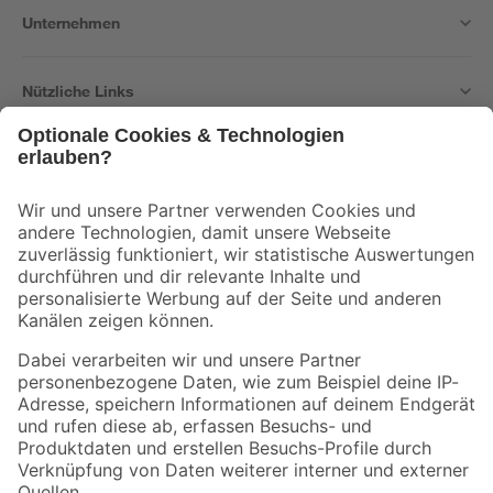
Unternehmen
Nützliche Links
Bleib auf dem Laufenden mit unserem Newsletter
Der toom Newsletter: Keine Angebote und Aktionen mehr verpassen!
Zur Newsletter Anmeldung
Folge uns
Zahlungsarten
Versandarten