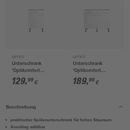
OPTIFIT
OPTIFIT
Unterschrank
Unterschrank
'Optikomfort
'Optikomfort
Bengt932' weiß 60 x
Bengt932' weiß 100 x
129
,
189
,
99
99
€
€
87 x 58,4 cm
87 x 58,4 cm
Beschreibung
praktischer Spülenunterschrank für hohen Stauraum
Anschlag wählbar