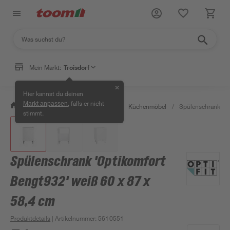
Mein Markt:
Troisdorf
✕
Hier kannst du deinen
, falls er nicht
Markt anpassen
/
Wohnen & Haushalt
/
Küche
/
Küchenmöbel
/
Spülenschrank 'Op
stimmt.
Spülenschrank 'Optikomfort
Bengt932' weiß 60 x 87 x
58,4 cm
Produktdetails
| Artikelnummer
:
5610551