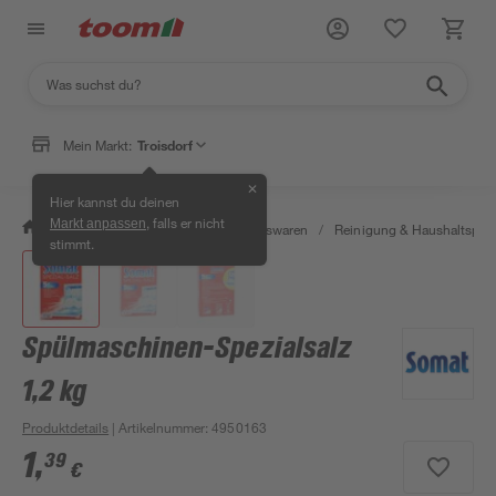
Mein Markt:
Troisdorf
✕
Hier kannst du deinen
, falls er nicht
Markt anpassen
/
Wohnen & Haushalt
/
Haushaltswaren
/
Reinigung & Haushaltspro
stimmt.
Spülmaschinen-Spezialsalz
1,2 kg
Produktdetails
| Artikelnummer
:
4950163
1
,
39
€