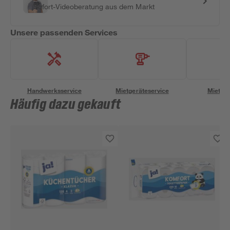
Sofort-Videoberatung aus dem Markt
Unsere passenden Services
Handwerksservice
Mietgeräteservice
Miettra
Häufig dazu gekauft