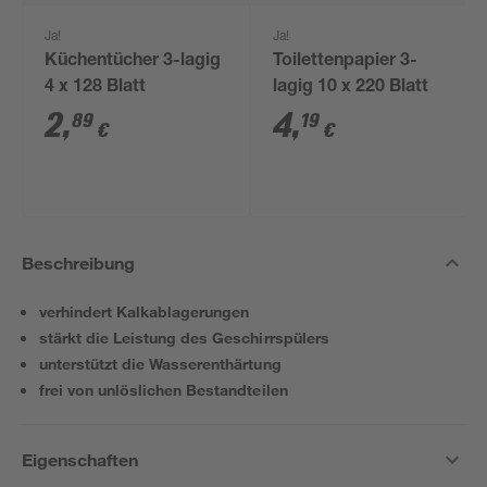
Ja!
Ja!
Küchentücher 3-lagig
Toilettenpapier 3-
4 x 128 Blatt
lagig 10 x 220 Blatt
2
,
4
,
89
19
€
€
Beschreibung
verhindert Kalkablagerungen
stärkt die Leistung des Geschirrspülers
unterstützt die Wasserenthärtung
frei von unlöslichen Bestandteilen
Eigenschaften