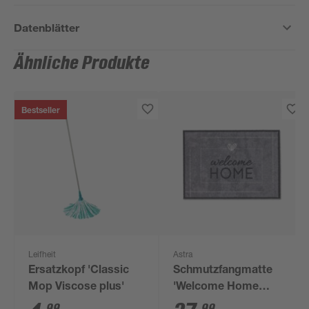
Datenblätter
Ähnliche Produkte
Bestseller
Leifheit
Astra
Ersatzkopf 'Classic
Schmutzfangmatte
Mop Viscose plus'
'Welcome Home
D.016' beton 50 x 70
99
99