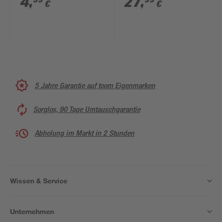
4
,
27
,
€
€
cm
5 Jahre Garantie auf toom Eigenmarken
Sorglos, 90 Tage Umtauschgarantie
Abholung im Markt in 2 Stunden
Wissen & Service
Unternehmen