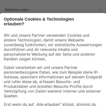
Nützliche Links
Bleib auf dem Laufenden mit unserem Newsletter
Der toom Newsletter: Keine Angebote und Aktionen mehr verpassen!
Zur Newsletter Anmeldung
Folge uns
Zahlungsarten
Versandarten
Sicher einkaufen