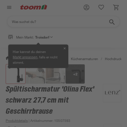
Mein Markt:
Troisdorf
✕
Hier kannst du deinen
, falls er nicht
Markt anpassen
/
Wohnen & Haushalt
/
Küche
/
Küchenarmaturen
/
Hochdruckarm
stimmt.
+
2
Spültischarmatur 'Olina Flex'
schwarz 27,7 cm mit
Geschirrbrause
Produktdetails
| Artikelnummer
:
10507593