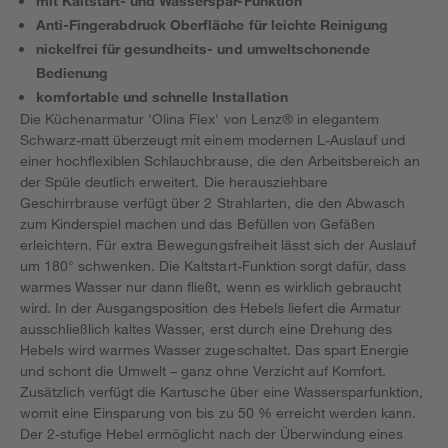
mit Kaltstart- und Wasserspar-Funktion
Anti-Fingerabdruck Oberfläche für leichte Reinigung
nickelfrei für gesundheits- und umweltschonende
Bedienung
komfortable und schnelle Installation
Die Küchenarmatur 'Olina Flex' von Lenz® in elegantem
Schwarz-matt überzeugt mit einem modernen L-Auslauf und
einer hochflexiblen Schlauchbrause, die den Arbeitsbereich an
der Spüle deutlich erweitert. Die herausziehbare
Geschirrbrause verfügt über 2 Strahlarten, die den Abwasch
zum Kinderspiel machen und das Befüllen von Gefäßen
erleichtern. Für extra Bewegungsfreiheit lässt sich der Auslauf
um 180° schwenken. Die Kaltstart-Funktion sorgt dafür, dass
warmes Wasser nur dann fließt, wenn es wirklich gebraucht
wird. In der Ausgangsposition des Hebels liefert die Armatur
ausschließlich kaltes Wasser, erst durch eine Drehung des
Hebels wird warmes Wasser zugeschaltet. Das spart Energie
und schont die Umwelt – ganz ohne Verzicht auf Komfort.
Zusätzlich verfügt die Kartusche über eine Wassersparfunktion,
womit eine Einsparung von bis zu 50 % erreicht werden kann.
Der 2-stufige Hebel ermöglicht nach der Überwindung eines