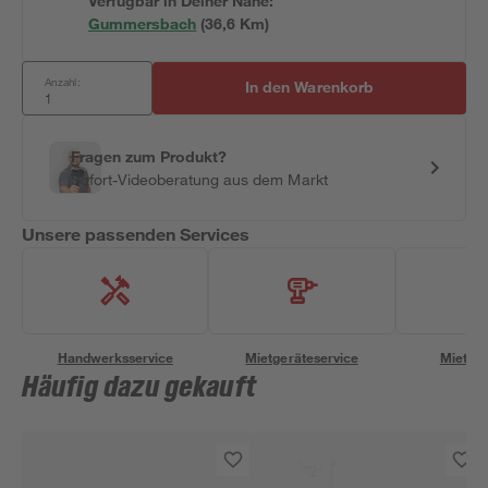
Verfügbar in Deiner Nähe:
Gummersbach
(
36,6
 Km)
Anzahl:
In den Warenkorb
Fragen zum Produkt?
Sofort-Videoberatung aus dem Markt
Unsere passenden Services
Handwerksservice
Mietgeräteservice
Miettra
Häufig dazu gekauft