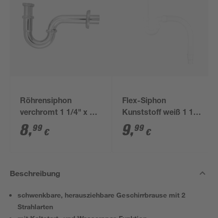
Röhrensiphon
Flex-Siphon
verchromt 1 1/4" x 32
Kunststoff weiß 1 1/2'
mm
x 40/50 mm
8
,
9
,
99
99
€
€
Beschreibung
schwenkbare, herausziehbare Geschirrbrause mit 2
Strahlarten