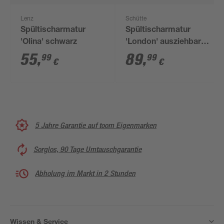
Lenz
Schütte
Spültischarmatur
Spültischarmatur
'Olina' schwarz
'London' ausziehbar
edelstahlfarben
55
,
89
,
99
99
€
€
5 Jahre Garantie auf toom Eigenmarken
Sorglos, 90 Tage Umtauschgarantie
Abholung im Markt in 2 Stunden
Wissen & Service