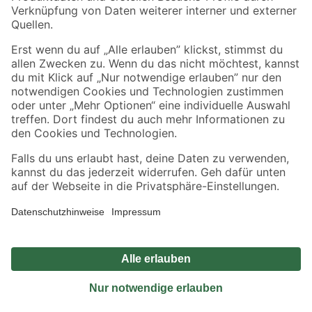
Sicher einkaufen
Jetzt die toom-App herunterladen
Alle Preisangaben in EUR inkl. gesetzl. MwSt.. Die dargestellten Angebote sind unter
Umständen nicht in allen Märkten verfügbar. Die angegebenen Verfügbarkeiten beziehen
sich auf den unter "Mein Markt" ausgewählten toom Baumarkt. Alle Angebote und
Produkte nur solange der Vorrat reicht.
*Paketversand ab 59 € versandkostenfrei, gilt nicht für Artikel mit Speditionsversand, hier
fallen zusätzliche Versandkosten an.
Datenschutz
Privatsphäre
Impressum
AGB
Nutzungsbedingungen
Widerrufsrecht
Vertrag widerrufen
Barrierefreiheit