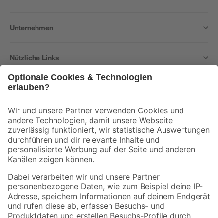
Unternehmen
Nützliche Links
Bleib auf dem Laufenden mit unserem Newsletter
Der toom Newsletter: Keine Angebote und Aktionen mehr verpassen!
Zur Newsletter Anmeldung
Folge uns
Zahlungsarten
Versandarten