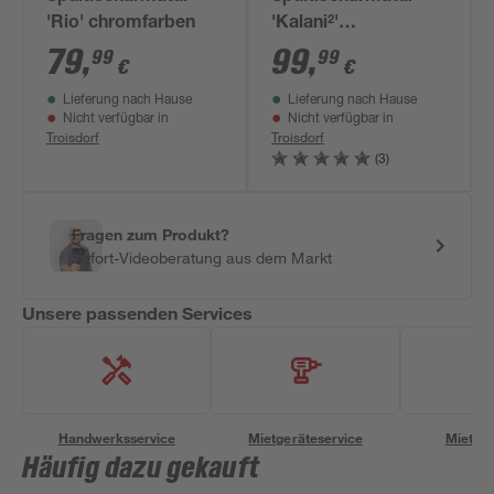
'Rio' chromfarben
'Kalani²'
herausziehbar
79
,
99
,
99
99
€
€
nickelfarben 43,8 cm
Lieferung nach Hause
Lieferung nach Hause
Nicht verfügbar in
Nicht verfügbar in
Troisdorf
Troisdorf
(3)
Fragen zum Produkt?
Sofort-Videoberatung aus dem Markt
Unsere passenden Services
Handwerksservice
Mietgeräteservice
Miettra
Häufig dazu gekauft