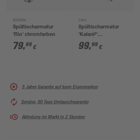
Schütte
Lenz
Spültischarmatur
Spültischarmatur
'Rio' chromfarben
'Kalani²'
herausziehbar
79
,
99
,
99
99
€
€
nickelfarben 43,8 cm
5 Jahre Garantie auf toom Eigenmarken
Sorglos, 90 Tage Umtauschgarantie
Abholung im Markt in 2 Stunden