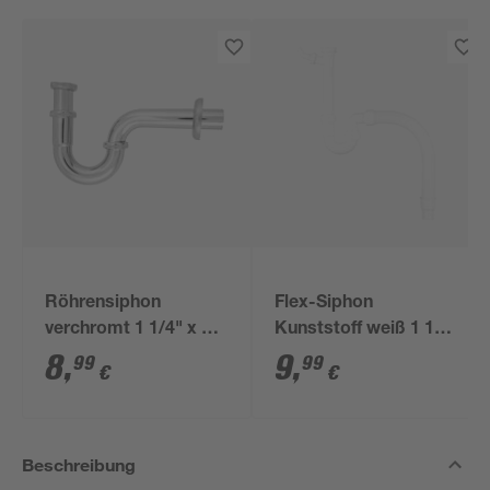
Röhrensiphon
Flex-Siphon
verchromt 1 1/4" x 32
Kunststoff weiß 1 1/2'
mm
x 40/50 mm
8
,
9
,
99
99
€
€
Beschreibung