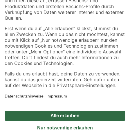
Sicher einkaufen
Jetzt die toom-App herunterladen
Alle Preisangaben in EUR inkl. gesetzl. MwSt.. Die dargestellten Angebote sind unter
Umständen nicht in allen Märkten verfügbar. Die angegebenen Verfügbarkeiten beziehen
sich auf den unter "Mein Markt" ausgewählten toom Baumarkt. Alle Angebote und
Produkte nur solange der Vorrat reicht.
*Paketversand ab 59 € versandkostenfrei, gilt nicht für Artikel mit Speditionsversand, hier
fallen zusätzliche Versandkosten an.
Datenschutz
Privatsphäre
Impressum
AGB
Nutzungsbedingungen
Widerrufsrecht
Vertrag widerrufen
Barrierefreiheit