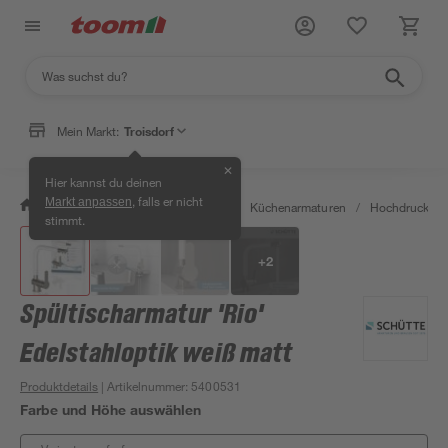
Mein Markt:
Troisdorf
✕
Hier kannst du deinen
, falls er nicht
Markt anpassen
/
Wohnen & Haushalt
/
Küche
/
Küchenarmaturen
/
Hochdruckarm
stimmt.
+
2
Spültischarmatur 'Rio'
Edelstahloptik weiß matt
Produktdetails
| Artikelnummer
:
5400531
Farbe und Höhe auswählen