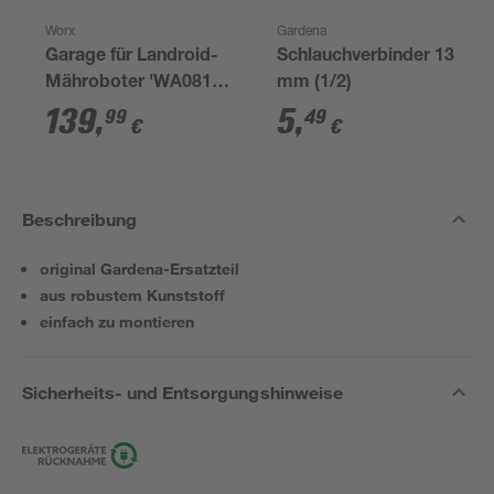
Worx
Gardena
Garage für Landroid-
Schlauchverbinder 13
Mähroboter 'WA0810'
mm (1/2)
schwarz
139
,
5
,
99
49
€
€
Beschreibung
original Gardena-Ersatzteil
aus robustem Kunststoff
einfach zu montieren
Sicherheits- und Entsorgungshinweise