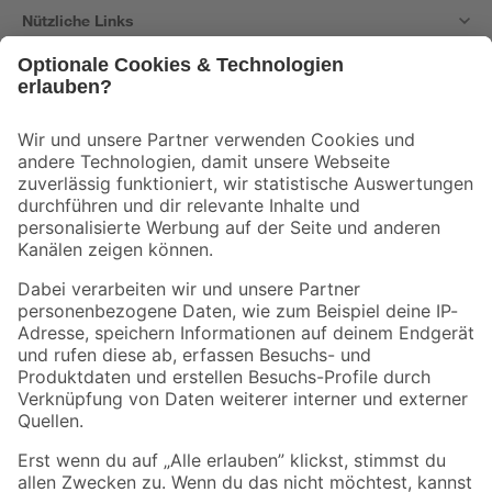
Nützliche Links
Bleib auf dem Laufenden mit unserem Newsletter
Der toom Newsletter: Keine Angebote und Aktionen mehr verpassen!
Zur Newsletter Anmeldung
Folge uns
Zahlungsarten
Versandarten
Sicher einkaufen