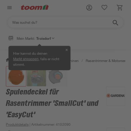
Mein Markt:
Troisdorf
✕
Hier kannst du deinen
, falls er nicht
Markt anpassen
/
Garten & Freizeit
/
Gartenmaschinen
/
Rasentrimmer & Motorsense
stimmt.
Spulendeckel für
Rasentrimmer 'SmallCut' und
'EasyCut'
Produktdetails
| Artikelnummer
:
4102090