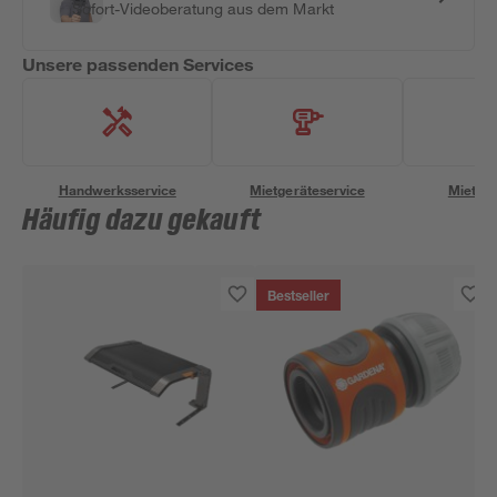
Sofort-Videoberatung aus dem Markt
Unsere passenden Services
Handwerksservice
Mietgeräteservice
Miettra
Häufig dazu gekauft
Bestseller