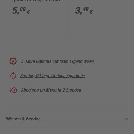
gehärtet Ø 0,2 x 3 cm
5
,
3
,
09
49
€
€
5 Jahre Garantie auf toom Eigenmarken
Sorglos, 90 Tage Umtauschgarantie
Abholung im Markt in 2 Stunden
Wissen & Service