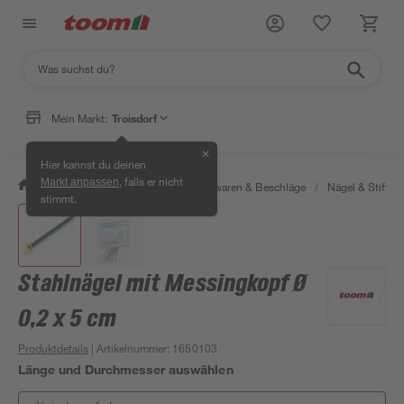
Mein Markt:
Troisdorf
✕
Hier kannst du deinen
, falls er nicht
Markt anpassen
/
Werkstatt & Maschinen
/
Eisenwaren & Beschläge
/
Nägel & Stifte
stimmt.
Stahlnägel mit Messingkopf Ø
0,2 x 5 cm
Produktdetails
| Artikelnummer
:
1650103
Länge und Durchmesser auswählen