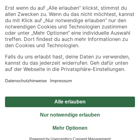
Sicher einkaufen
Jetzt die toom-App herunterladen
Alle Preisangaben in EUR inkl. gesetzl. MwSt.. Die dargestellten Angebote sind unter
Umständen nicht in allen Märkten verfügbar. Die angegebenen Verfügbarkeiten beziehen
sich auf den unter "Mein Markt" ausgewählten toom Baumarkt. Alle Angebote und
Produkte nur solange der Vorrat reicht.
*Paketversand ab 59 € versandkostenfrei, gilt nicht für Artikel mit Speditionsversand, hier
fallen zusätzliche Versandkosten an.
Datenschutz
Privatsphäre
Impressum
AGB
Nutzungsbedingungen
Widerrufsrecht
Vertrag widerrufen
Barrierefreiheit
© 2026 toom Baumarkt GmbH