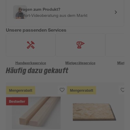
Fragen zum Produkt?
Sofort-Videoberatung aus dem Markt
Unsere passenden Services
Handwerksservice
Mietgeräteservice
Miettra
Häufig dazu gekauft
Mengenrabatt
Mengenrabatt
Bestseller