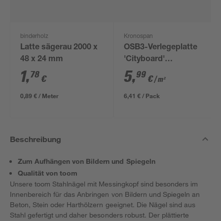
binderholz
Kronospan
Latte sägerau 2000 x
OSB3-Verlegeplatte
48 x 24 mm
'Cityboard'
ungeschliffen 1690 x
1
,
5
,
78
99
€
€
/ m²
634 x 12 mm
0,89 € / Meter
6,41 € / Pack
Beschreibung
Zum Aufhängen von Bildern und Spiegeln
Qualität von toom
Unsere toom Stahlnägel mit Messingkopf sind besonders im
Innenbereich für das Anbringen von Bildern und Spiegeln an
Beton, Stein oder Harthölzern geeignet. Die Nägel sind aus
Stahl gefertigt und daher besonders robust. Der plättierte