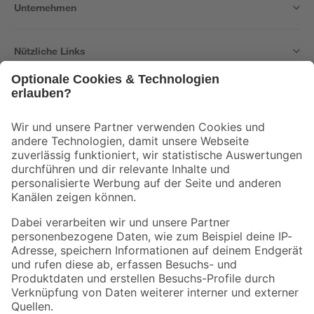
Unternehmen
Nützliche Links
Bleib auf dem Laufenden mit unserem Newsletter
Der toom Newsletter: Keine Angebote und Aktionen mehr verpassen!
Zur Newsletter Anmeldung
Folge uns
Zahlungsarten
Versandarten