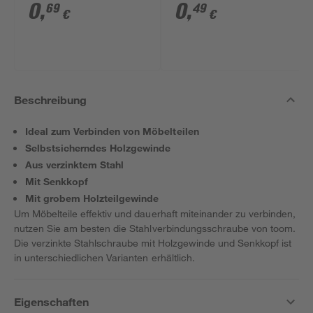
7 x 60 mm 1 Stück
7 x 40 mm 1 Stück
0
,
0
,
69
49
€
€
Beschreibung
Ideal zum Verbinden von Möbelteilen
Selbstsicherndes Holzgewinde
Aus verzinktem Stahl
Mit Senkkopf
Mit grobem Holzteilgewinde
Um Möbelteile effektiv und dauerhaft miteinander zu verbinden,
nutzen Sie am besten die Stahlverbindungsschraube von toom.
Die verzinkte Stahlschraube mit Holzgewinde und Senkkopf ist
in unterschiedlichen Varianten erhältlich.
Eigenschaften