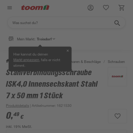
Mein Markt:
Troisdorf
✕
Hier kannst du deinen
, falls er nicht
Markt anpassen
/
Werkstatt & Maschinen
/
Eisenwaren & Beschläge
/
Schrauben
/
stimmt.
Stahlverbindungsschraube
ISK4,0 Innensechskant Stahl
7 x 50 mm 1 Stück
Produktdetails
| Artikelnummer
:
1621530
0
,
49
€
inkl. 19% MwSt.