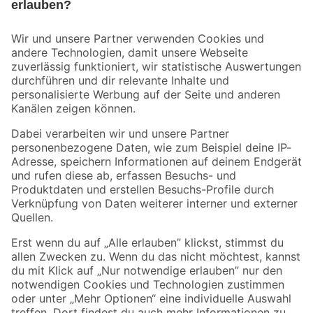
Bleib auf dem Laufenden mit unserem Newsletter
Der toom Newsletter: Keine Angebote und Aktionen mehr verpassen!
Zur Newsletter Anmeldung
Folge uns
Zahlungsarten
Versandarten
Sicher einkaufen
Jetzt die toom-App herunterladen