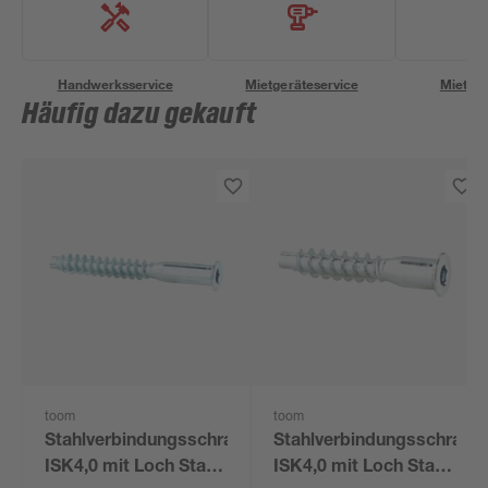
Handwerksservice
Mietgeräteservice
Miettra
Häufig dazu gekauft
toom
toom
Stahlverbindungsschraube
Stahlverbindungsschraub
ISK4,0 mit Loch Stahl
ISK4,0 mit Loch Stahl