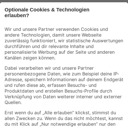
Bleib auf dem Laufenden mit unserem Newsletter
Der toom Newsletter: Keine Angebote und Aktionen mehr verpassen!
Zur Newsletter Anmeldung
Folge uns
Zahlungsarten
Versandarten
Sicher einkaufen
Jetzt die toom-App herunterladen