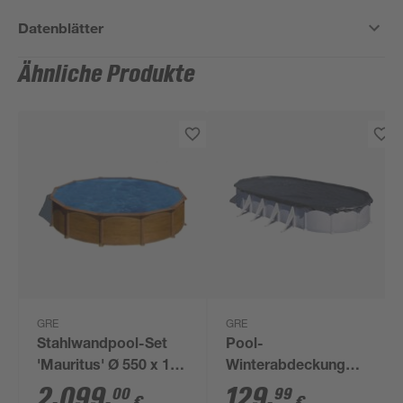
Datenblätter
Ähnliche Produkte
GRE
GRE
Stahlwandpool-Set
Pool-
'Mauritus' Ø 550 x 132
Winterabdeckung
cm mit
schwarz 410 x 610 cm
2.099
,
129
,
00
99
€
€