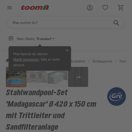
Mein Markt:
Troisdorf
✕
Hier kannst du deinen
, falls er nicht
Markt anpassen
/
Garten & Freizeit
/
Pools & Poolzubehör
/
Einbaupools
/
Stahlwa
stimmt.
+
4
Stahlwandpool-Set
'Madagascar' Ø 420 x 150 cm
mit Trittleiter und
Sandfilteranlage