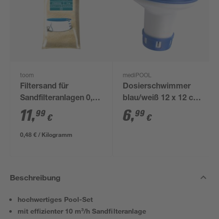
toom
mediPOOL
Filtersand für
Dosierschwimmer
Sandfilteranlagen 0,7-
blau/weiß 12 x 12 cm,
1,2 mm 25 kg
für 20 g Tabs
11
,
6
,
99
99
€
€
0,48 € / Kilogramm
Beschreibung
hochwertiges Pool-Set
mit effizienter 10 m³/h Sandfilteranlage