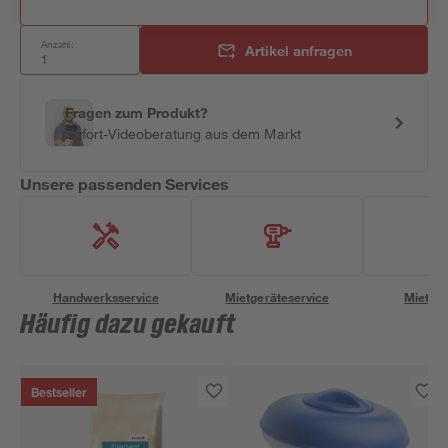
Anzahl:
Artikel anfragen
Fragen zum Produkt?
Sofort-Videoberatung aus dem Markt
Unsere passenden Services
Handwerksservice
Mietgeräteservice
Miettra
Häufig dazu gekauft
Bestseller