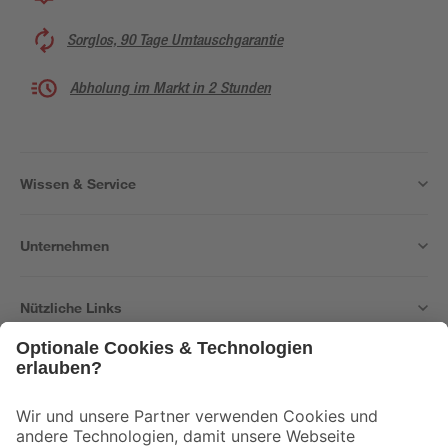
Sorglos, 90 Tage Umtauschgarantie
Abholung im Markt in 2 Stunden
Wissen & Service
Unternehmen
Nützliche Links
Bleib auf dem Laufenden mit unserem Newsletter
Der toom Newsletter: Keine Angebote und Aktionen mehr verpassen!