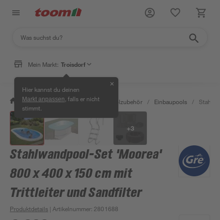
Mein Markt:
Troisdorf
✕
Hier kannst du deinen
, falls er nicht
Markt anpassen
/
Garten & Freizeit
/
Pools & Poolzubehör
/
Einbaupools
/
Stahlwa
stimmt.
+
3
Stahlwandpool-Set 'Moorea'
800 x 400 x 150 cm mit
Trittleiter und Sandfilter
Produktdetails
| Artikelnummer
:
2801688