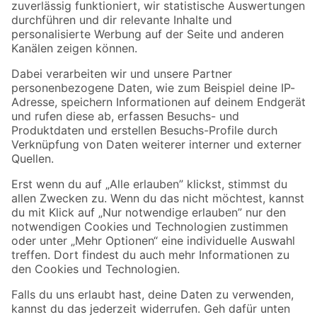
Zur Newsletter Anmeldung
Folge uns
Zahlungsarten
Versandarten
Sicher einkaufen
Jetzt die toom-App herunterladen
Alle Preisangaben in EUR inkl. gesetzl. MwSt.. Die dargestellten Angebote sind unter