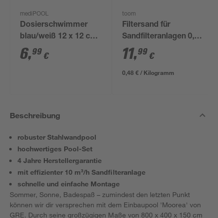
mediPOOL
toom
Dosierschwimmer
Filtersand für
blau/weiß 12 x 12 cm,
Sandfilteranlagen 0,7-
für 20 g Tabs
1,2 mm 25 kg
6
,
11
,
99
99
€
€
0,48 € / Kilogramm
Beschreibung
robuster Stahlwandpool
hochwertiges Pool-Set
4 Jahre Herstellergarantie
mit effizienter 10 m³/h Sandfilteranlage
schnelle und einfache Montage
Sommer, Sonne, Badespaß – zumindest den letzten Punkt
können wir dir versprechen mit dem Einbaupool 'Moorea' von
GRE. Durch seine großzügigen Maße von 800 x 400 x 150 cm