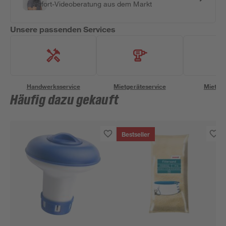
Sofort-Videoberatung aus dem Markt
Unsere passenden Services
Handwerksservice
Mietgeräteservice
Miettra
Häufig dazu gekauft
Bestseller