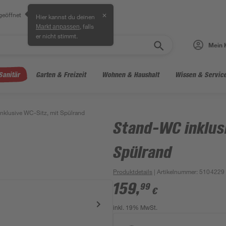
geöffnet
✕
Hier kannst du deinen
, falls
Markt anpassen
er nicht stimmt.
Mein 
Sanitär
Garten & Freizeit
Wohnen & Haushalt
Wissen & Servic
nklusive WC-Sitz, mit Spülrand
Stand-WC inklus
Spülrand
Produktdetails
| Artikelnummer
:
5104229
159
,
99
€
inkl. 19% MwSt.