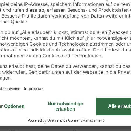
Ein hochwertiges WC ist das A u
sanicomfort stellt eine optisch an
eingerichtete Räume. Die weiße 
unaufdringlichen Blickfang in d
wird zudem das Wasser beim Spülen
geräuschlos schließt und sich zum
enthalten. Der Abgang des WCs ist 
einen Anschluss in der Wand. Hygi