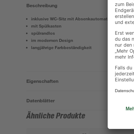
Beschreibung
inklusive WC-Sitz mit Absenkautomatik
mit Spülkasten
spülrandlos
im modernen Design
langjährige Farbbeständigkeit
Eigenschaften
Datenblätter
Ähnliche Produkte