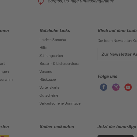
Sorglos, 90 Tage Umtauschgarantie
hmen
Nützliche Links
Bleib auf dem Lauf
Leichte Sprache
Der toom Newsletter: K
Hilfe
Zur Newsletter 
Zahlungsarten
eit
Bestell- & Lieferservices
ungen
Versand
Folge uns
Programm
Rückgabe
Vorteilskarte
Gutscheine
Verkaufsoffene Sonntage
rten
Sicher einkaufen
Jetzt die toom-App