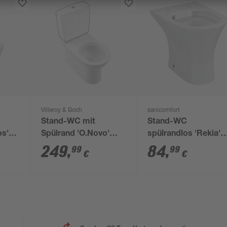
Villeroy & Boch
sanicomfort
Stand-WC mit
Stand-WC
os'
Spülrand 'O.Novo'
spülrandlos 'Rekia'
z
weiß
weiß
249
,
84
,
99
99
€
€