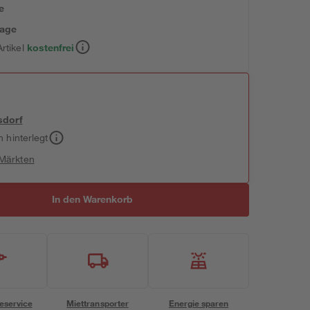
e
tage
rtikel
kostenfrei
sdorf
h hinterlegt
 Märkten
In den Warenkorb
eservice
Miettransporter
Energie sparen