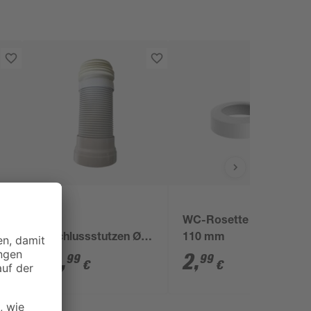
WC-
WC-Rosette weiß Ø
Anschlussstutzen Ø
110 mm
90-110 mm
34
,
2
,
99
99
€
€