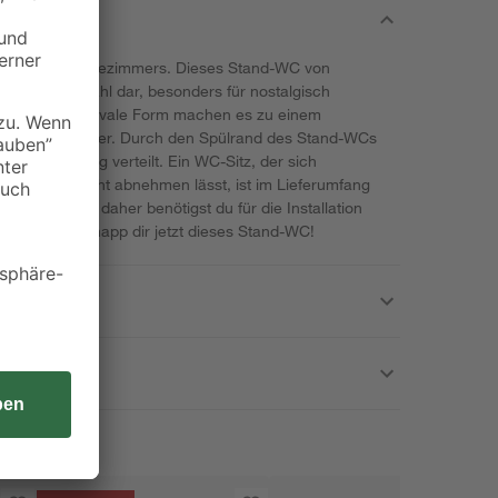
nd O jeden Badezimmers. Dieses Stand-WC von
sprechende Wahl dar, besonders für nostalgisch
Farbe und die ovale Form machen es zu einem
einem Badezimmer. Durch den Spülrand des Stand-WCs
 gleichmäßig verteilt. Ein WC-Sitz, der sich
 Reinigen leicht abnehmen lässt, ist im Lieferumfang
waagerecht, daher benötigst du für die Installation
ene pur! Schnapp dir jetzt dieses Stand-WC!