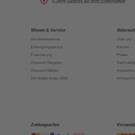
5 Jahre Garantie auf toom Eigenmarken
Wissen & Service
Unterne
Handwerksservice
Über uns
Entsorgungsservice
Karriere
Finanzierung
Presse
Übersicht Ratgeber
Nachhaltigk
Übersicht Märkte
Auszeichn
DIY-Städte-Index 2026
Affiliate-
Zahlungsarten
Versanda