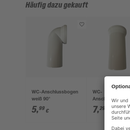
Häufig dazu gekauft
WC-Anschlussbogen
WC-
weiß 90°
Anschlussstutze
110 mm
5
,
7
,
99
29
€
€