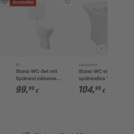
Bestseller
B1
sanicomfort
Stand-WC-Set mit
Stand-WC erhöht
Spülrand inklusive
spülrandlos 'Rekia'
WC-Sitz und
Flachspüler weiß
99
,
104
,
99
99
€
€
Spülkasten weiß