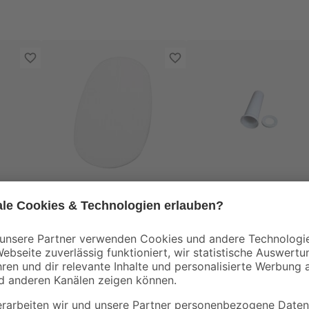
sanicomfort
Schallschutzmatte für
WC-
n Ø
Stand-WC 245 x 440
Anschlussstutzen Ø
mm
100 mm
5
,
7
,
29
99
€
€