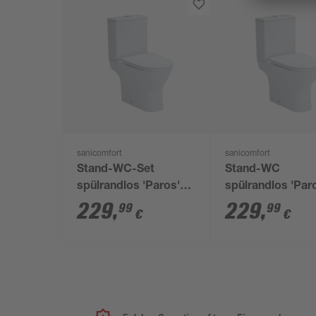
sanicomfort
sanicomfort
Stand-WC-Set
Stand-WC
spülrandlos 'Paros'
spülrandlos 'Par
inklusive WC-Sitz
inklusive WC-Sit
229
,
229
,
99
99
€
€
weiß