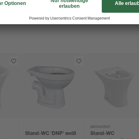
sanicomfort
Stand-WC 'DNP' weiß
Stand-WC