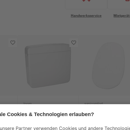
Handwerksservice
Mietgerät
toom
sanicomfort
ogen
Spülkasten 'Klassik'
Schallschutzmatte fü
Manhattan grau
Stand-WC 245 x 440
mm
52
,
5
,
99
29
€
€