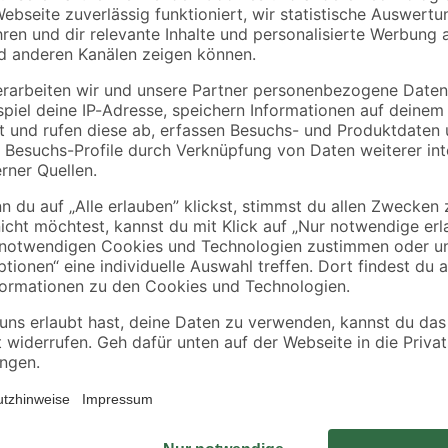
Bist du auf der Suche nach eine
empfehlen wir dir dieses Stand-W
alle, die es nostalgisch lieben. Ei
unangenehme Gerüche bilden. Die
Blickfang in deinem Badezimmer. 
Reinigung erheblich vereinfacht w
der Befestigungsabstand standard
waagerecht, daher benötigst du für
jetzt dieses Stand-WC und genieße 
In unserem Ratgeber findest du v
Toilette
.