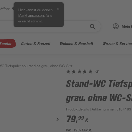
öffnet
✕
Hier kannst du deinen
, falls
Markt anpassen
er nicht stimmt.
Mein 
Sanitär
Garten & Freizeit
Wohnen & Haushalt
Wissen & Servic
C Tiefspüler spülrandlos grau, ohne WC-Sitz
(2)
Stand-WC Tiefsp
grau, ohne WC-S
Produktdetails
| Artikelnummer
:
5104193
79
,
99
€
inkl. 19% MwSt.