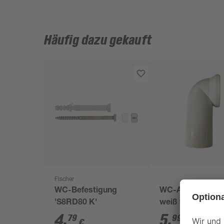
Häufig dazu gekauft
Fischer
WC-Befestigung
WC-Anschlussb
'S8RD80 K'
weiß 90°
4
,
5
,
79
99
€
€