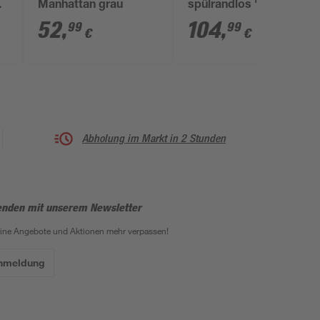
Manhattan grau
spülrandlos 'Rekia'
Flachspüler weiß
52
,
104
,
99
99
€
€
Abholung im Markt in 2 Stunden
enden mit unserem Newsletter
eine Angebote und Aktionen mehr verpassen!
Anmeldung