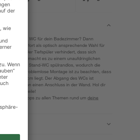
m hochwertigen WC für dein Badezimmer? Dann
C von sanicomfort als optisch ansprechende Wahl für
n großes Plus: Der Tiefspüler verhindert, dass sich
 graue Farbe macht es zu einem unaufdringlichen
Zudem ist das Stand-WC spülrandlos, wodurch die
ird. Für eine problemlose Montage ist zu beachten, dass
mäßig bei 18 cm liegt. Der Abgang des WCs ist
 die Installation einen Anschluss in der Wand. Hol dir
all seine Vorteile!
iele wervolle Tipps zu allen Themen rund um
deine