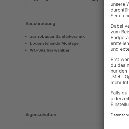
Beschreibung
aus robuster Sanitärkeramik
bodenstehende Montage
WC-Sitz frei wählbar
Eigenschaften