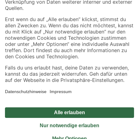
Sicher einkaufen
Jetzt die toom-App herunterladen
Alle Preisangaben in EUR inkl. gesetzl. MwSt.. Die dargestellten Angebote sind unter
Umständen nicht in allen Märkten verfügbar. Die angegebenen Verfügbarkeiten beziehen
sich auf den unter "Mein Markt" ausgewählten toom Baumarkt. Alle Angebote und
Produkte nur solange der Vorrat reicht.
*Paketversand ab 59 € versandkostenfrei, gilt nicht für Artikel mit Speditionsversand, hier
fallen zusätzliche Versandkosten an.
Datenschutz
Privatsphäre
Impressum
AGB
Nutzungsbedingungen
Widerrufsrecht
Vertrag widerrufen
Barrierefreiheit