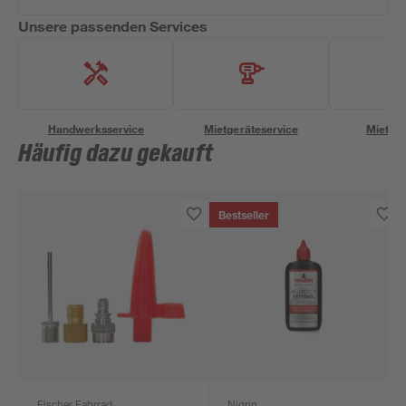
Unsere passenden Services
Handwerksservice
Mietgeräteservice
Miettra
Häufig dazu gekauft
Bestseller