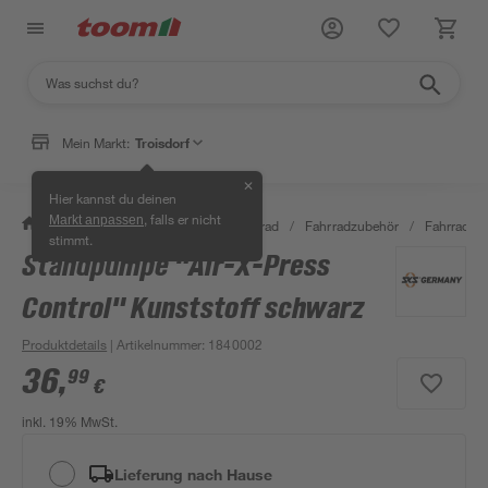
Mein Markt:
Troisdorf
✕
Hier kannst du deinen
, falls er nicht
Markt anpassen
/
Garten & Freizeit
/
Auto & Fahrrad
/
Fahrradzubehör
/
Fahrradp
stimmt.
Standpumpe "Air-X-Press
Control" Kunststoff schwarz
Produktdetails
| Artikelnummer
:
1840002
36
,
99
€
inkl. 19% MwSt.
Lieferung nach Hause