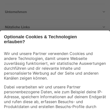
Unternehmen
Nützliche Links
Bleib auf dem Laufenden mit unserem Newsletter
Der toom Newsletter: Keine Angebote und Aktionen mehr verpassen!
Zur Newsletter Anmeldung
Folge uns
Zahlungsarten
Versandarten