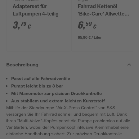
Fischer Fahrrad
Nigrin
Adapterset für
Fahrrad Kettenöl
Luftpumpen 4-teilig
'Bike-Care' Allwetter
100 ml
3
,
6
,
79
59
€
€
65,90 € / Liter
Beschreibung
Passt auf alle Fahrradventile
Pumpt leicht bis zu 8 bar
Mit Manometer zur präzisen Druchkontrolle
Aus stabilem und extrem leichten Kunststoff
Mithilfe der Standpumpe "Air-X-Press Control" von SKS
versorgen Sie Ihr Fahrrad schnell und bequem mit Luft. Dank
ihres "Multi-Valve"-Kopfes passt die Pumpe problemlos auf alle
Ventilarten, wobei der Pumpenkopf inklusive Klemmhebel eine
einfache Handhabung sichert. Zur präzisen Druckkontrolle