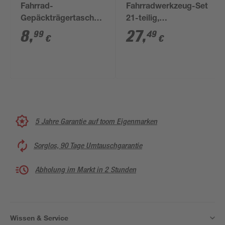
Fahrrad-
Fahrradwerkzeug-Set
Gepäckträgertasche
21-teilig,
28 x 14 x 16 cm
Aufbewahrungstasche
8
,
27
,
99
49
€
€
Polyester schwarz
5 Jahre Garantie auf toom Eigenmarken
Sorglos, 90 Tage Umtauschgarantie
Abholung im Markt in 2 Stunden
Wissen & Service