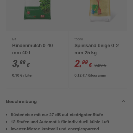
B1
toom
Rindenmulch 0-40
Spielsand beige 0-2
mm 40 l
mm 25 kg
3
,
2
,
99
99
€
€
3,29 €
0,10 € / Liter
0,12 € / Kilogramm
Beschreibung
flüsterleise mit nur 27 dB auf niedrigster Stufe
12 Stufen und Automatik für individuell kühle Luft
Inverter-Motor: kraftvoll und energiesparend