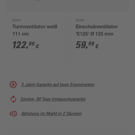
toom
toom
Turmventilator weiß
Einschubventilator
111 cm
'E125' Ø 125 mm
122
,
59
,
99
99
€
€
5 Jahre Garantie auf toom Eigenmarken
Sorglos, 90 Tage Umtauschgarantie
Abholung im Markt in 2 Stunden