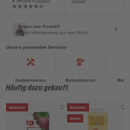
Troisdorf
Troisdorf
Verfügbar in
(2)
Fragen zum Produkt?
Sofort-Videoberatung aus dem Markt
Unsere passenden Services
Handwerksservice
Mietgeräteservice
Miettra
Häufig dazu gekauft
Bestseller
Bestseller
Aktion