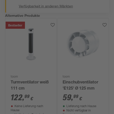
Verfügbarkeit in anderen Märkten
Alternative Produkte
Bestseller
toom
toom
Turmventilator weiß
Einschubventilator
111 cm
'E125' Ø 125 mm
122
,
59
,
99
99
€
€
Keine Lieferung nach
Lieferung nach Hause
Hause
Nicht verfügbar in