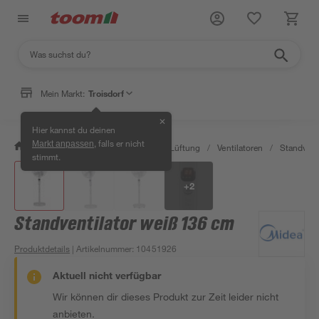
Mein Markt:
Troisdorf
✕
Hier kannst du deinen
, falls er nicht
Markt anpassen
/
Bauen & Renovieren
/
Klima & Lüftung
/
Ventilatoren
/
Standvent
stimmt.
+
2
Standventilator weiß 136 cm
Produktdetails
| Artikelnummer
:
10451926
Aktuell nicht verfügbar
Wir können dir dieses Produkt zur Zeit leider nicht
anbieten.