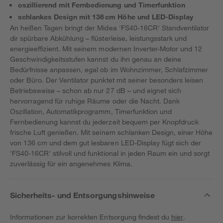
oszillierend mit Fernbedienung und Timerfunktion
schlankes Design mit 136 cm Höhe und LED-Display
An heißen Tagen bringt der Midea 'FS40-16CR' Standventilator
dir spürbare Abkühlung – flüsterleise, leistungsstark und
energieeffizient. Mit seinem modernen Inverter-Motor und 12
Geschwindigkeitsstufen kannst du ihn genau an deine
Bedürfnisse anpassen, egal ob im Wohnzimmer, Schlafzimmer
oder Büro. Der Ventilator punktet mit seiner besonders leisen
Betriebsweise – schon ab nur 27 dB – und eignet sich
hervorragend für ruhige Räume oder die Nacht. Dank
Oszillation, Automatikprogramm, Timerfunktion und
Fernbedienung kannst du jederzeit bequem per Knopfdruck
frische Luft genießen. Mit seinem schlanken Design, einer Höhe
von 136 cm und dem gut lesbaren LED-Display fügt sich der
'FS40-16CR' stilvoll und funktional in jeden Raum ein und sorgt
zuverlässig für ein angenehmes Klima.
Sicherheits- und Entsorgungshinweise
Informationen zur korrekten Entsorgung findest du
hier
.