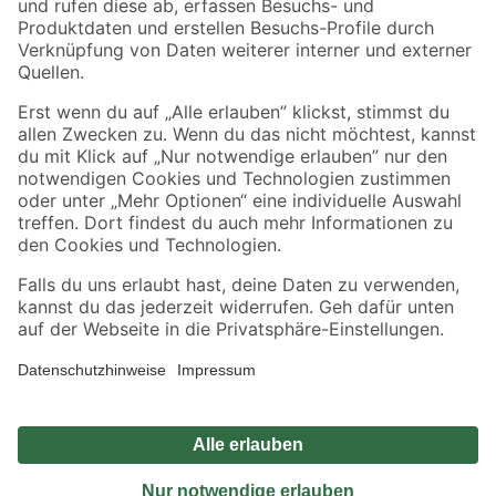
Sicher einkaufen
Jetzt die toom-App herunterladen
Alle Preisangaben in EUR inkl. gesetzl. MwSt.. Die dargestellten Angebote sind unter
Umständen nicht in allen Märkten verfügbar. Die angegebenen Verfügbarkeiten beziehen
sich auf den unter "Mein Markt" ausgewählten toom Baumarkt. Alle Angebote und
Produkte nur solange der Vorrat reicht.
*Paketversand ab 59 € versandkostenfrei, gilt nicht für Artikel mit Speditionsversand, hier
fallen zusätzliche Versandkosten an.
Datenschutz
Privatsphäre
Impressum
AGB
Nutzungsbedingungen
Widerrufsrecht
Vertrag widerrufen
Barrierefreiheit