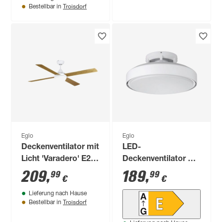
20 cm
Troisdorf
Bestellbar in
Eglo
Eglo
Deckenventilator mit
LED-
Licht 'Varadero' E27
Deckenventilator mit
Ø 122 cm
Beleuchtung
209
,
189
,
99
99
€
€
'Morenci' dimmbar
Lieferung nach Hause
45,9 W 5200 lm
Troisdorf
Bestellbar in
warmweiß,
neutralweiß Ø 48 x