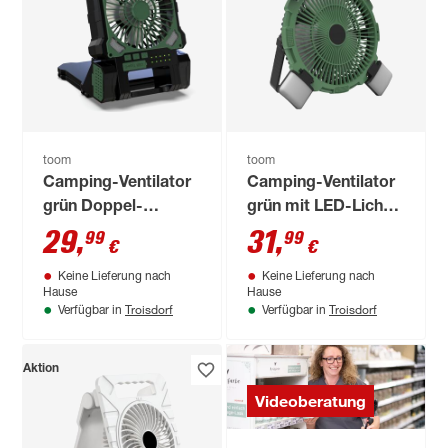
toom
toom
Camping-Ventilator
Camping-Ventilator
grün Doppel-
grün mit LED-Licht
Solarpanel, LED-
und Fernbedienung
29
,
31
,
99
99
€
€
Licht 17 x 23 cm
Ø 21,5 cm
Keine Lieferung nach
Keine Lieferung nach
Hause
Hause
Troisdorf
Troisdorf
Verfügbar in
Verfügbar in
Aktion
Videoberatung