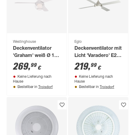
Westinghouse
Eglo
Deckenventilator
Deckenventilator mit
'Graham' weiß Ø 132
Licht 'Varadero' E27
cm
Ø 122 cm
269
,
219
,
99
99
€
€
Keine Lieferung nach
Keine Lieferung nach
Hause
Hause
Troisdorf
Troisdorf
Bestellbar in
Bestellbar in