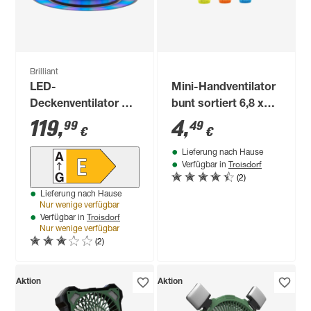
Brilliant
LED-
Mini-Handventilator
Deckenventilator mit
bunt sortiert 6,8 x
Beleuchtung
10,2 cm
119
,
4
,
99
49
€
€
'Mondello' dimmbar
Lieferung nach Hause
3100 lm warmweiß,
Troisdorf
Verfügbar in
Farbwechsler Ø 41,5
(2)
x 14,6 cm
Lieferung nach Hause
Nur wenige verfügbar
Troisdorf
Verfügbar in
Nur wenige verfügbar
(2)
Aktion
Aktion