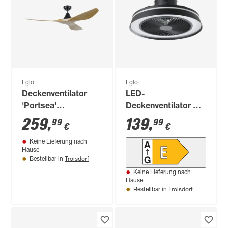
Eglo
Eglo
Deckenventilator
LED-
'Portsea'
Deckenventilator mit
Walnussfarben Ø
Beleuchtung
259
,
139
,
99
99
€
€
132 cm
'Vallonia' dimmbar
Keine Lieferung nach
31,5 W 3200 lm RGB
Hause
- tunable white Ø 48
Troisdorf
Bestellbar in
x 21 cm
Keine Lieferung nach
Hause
Troisdorf
Bestellbar in