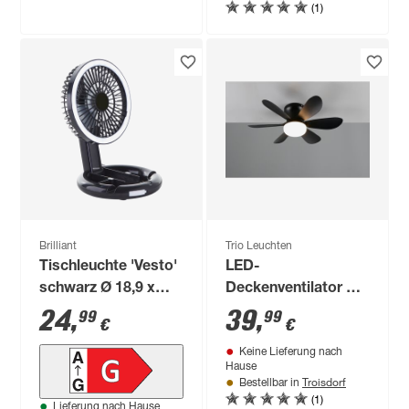
(1)
Brilliant
Trio Leuchten
Tischleuchte 'Vesto'
LED-
schwarz Ø 18,9 x
Deckenventilator mit
27,5 cm mit
Beleuchtung 'Lund'
24
,
39
,
99
99
€
€
Ventilator
dimmbar 850 lm
Keine Lieferung nach
tageslichtweiß Ø 53
Hause
x 16 cm
Troisdorf
Bestellbar in
(1)
Lieferung nach Hause