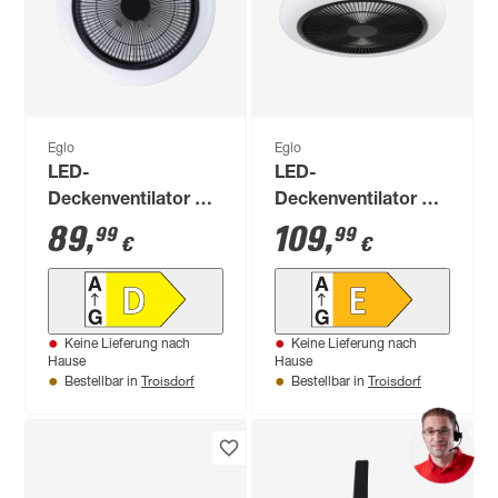
Eglo
Eglo
LED-
LED-
Deckenventilator mit
Deckenventilator mit
Beleuchtung
Beleuchtung
89
,
109
,
99
99
€
€
'Sayulita 1' dimmbar
'Kostrena' dimmbar
20,8 W 3280 lm
25,5 W 3300 lm
warmweiß,
warmweiß,
neutralweiß Ø 46 x
neutralweiß Ø 45,5 x
Keine Lieferung nach
Keine Lieferung nach
14,5 cm
19 cm
Hause
Hause
Troisdorf
Troisdorf
Bestellbar in
Bestellbar in