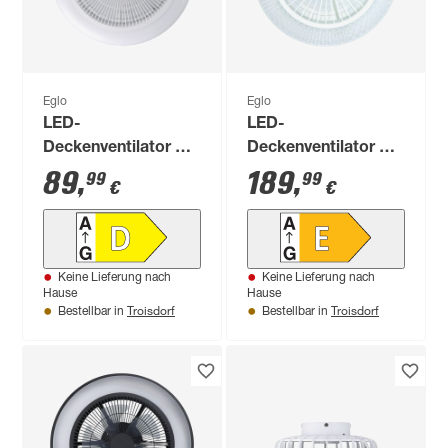
Eglo
Eglo
LED-
LED-
Deckenventilator mit
Deckenventilator mit
Beleuchtung
Beleuchtung
89
,
189
,
99
99
€
€
'Sayulita 1' dimmbar
'Malinska' dimmbar
25,3 W 3280 lm RGB
37,8 W 4800 lm
- tunable white Ø 46
warmweiß,
x 14,5 cm
neutralweiß Ø 55 x
Keine Lieferung nach
Keine Lieferung nach
20 cm
Hause
Hause
Troisdorf
Troisdorf
Bestellbar in
Bestellbar in