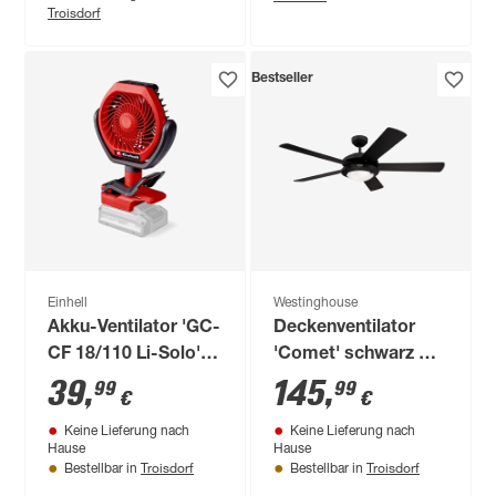
Troisdorf
Bestseller
Einhell
Westinghouse
Akku-Ventilator 'GC-
Deckenventilator
CF 18/110 Li-Solo'
'Comet' schwarz Ø
ohne Akku und
132 cm
39
,
145
,
99
99
€
€
Ladegerät
Keine Lieferung nach
Keine Lieferung nach
Hause
Hause
Troisdorf
Troisdorf
Bestellbar in
Bestellbar in