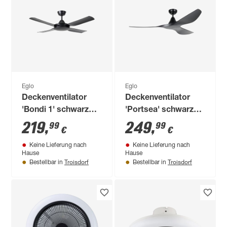
Eglo
Eglo
Deckenventilator
Deckenventilator
'Bondi 1' schwarz
'Portsea' schwarz
matt Ø 122 cm
matt Ø 132 cm
219
,
249
,
99
99
€
€
Keine Lieferung nach
Keine Lieferung nach
Hause
Hause
Troisdorf
Troisdorf
Bestellbar in
Bestellbar in