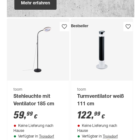
Mehr erfahren
Bestseller
toom
toom
Stehleuchte mit
Turmventilator weiß
Ventilator 185 cm
111 cm
59
,
122
,
99
99
€
€
Keine Lieferung nach
Keine Lieferung nach
Hause
Hause
Troisdorf
Troisdorf
Verfügbar in
Verfügbar in