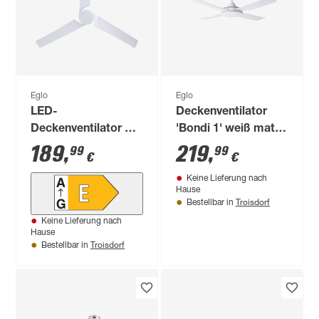
Eglo
Eglo
LED-
Deckenventilator
Deckenventilator mit
'Bondi 1' weiß matt
Beleuchtung 'Orcutt'
Ø 122 cm
189
,
219
,
99
99
€
€
dimmbar 16,5 W
Keine Lieferung nach
2300 lm warmweiß
Hause
bis tageslichtweiß Ø
Troisdorf
Bestellbar in
132 x 45,5 cm
Keine Lieferung nach
Hause
Troisdorf
Bestellbar in