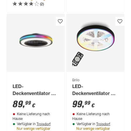
(2)
Brilo
LED-
LED-
Deckenventilator mit
Deckenventilator mit
Beleuchtung
Beleuchtung 'Air'
89
,
99
,
99
99
€
€
dimmbar 5000 lm
6400 lm RGB -
Keine Lieferung nach
Keine Lieferung nach
tageslichtweiß,
tunable white Ø 48 x
Hause
Hause
Farbwechsler Ø 47 x
150 cm
Troisdorf
Troisdorf
Verfügbar in
Verfügbar in
14 cm
Nur wenige verfügbar
Nur wenige verfügbar