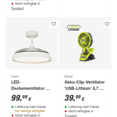
Nicht verfügbar in
Troisdorf
toom
Ryobi
LED-
Akku-Clip-Ventilator
Deckenventilator mit
'USB-Lithium' 8,7 x
Beleuchtung
25,3 x 16,6 cm 4 V
99
,
39
,
99
99
€
€
dimmbar 3800 lm
ohne Akku und
Lieferung nach Hause
Lieferung nach Hause
RGB - tunable white
Ladekabel
Nur wenige verfügbar
Nicht verfügbar in
Ø 45 x 32,3 cm
Troisdorf
Nicht verfügbar in