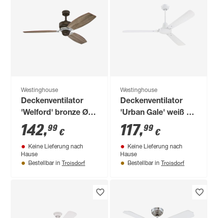
Westinghouse
Westinghouse
Deckenventilator
Deckenventilator
'Welford' bronze Ø
'Urban Gale' weiß Ø
137 cm
132 cm
142
,
117
,
99
99
€
€
Keine Lieferung nach
Keine Lieferung nach
Hause
Hause
Troisdorf
Troisdorf
Bestellbar in
Bestellbar in