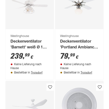
Westinghouse
Westinghouse
Deckenventilator
Deckenventilator
'Barnett' weiß Ø 122
'Portland Ambiance'
cm
chrom Ø 90 cm
239
,
79
,
99
99
€
€
Keine Lieferung nach
Keine Lieferung nach
Hause
Hause
Troisdorf
Troisdorf
Bestellbar in
Bestellbar in