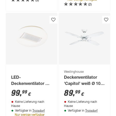
(2)
14 cm
Westinghouse
LED-
Deckenventilator
Deckenventilator mit
'Capitol' weiß Ø 105
Beleuchtung 5900 lm
cm
99
,
89
,
99
99
€
€
warmweiß,
Keine Lieferung nach
Keine Lieferung nach
tageslichtweiß Ø 50
Hause
Hause
x 15,6 cm
Troisdorf
Troisdorf
Verfügbar in
Verfügbar in
Nur wenige verfügbar