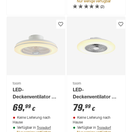
Nur wenige verfügbar
(2)
toom
toom
LED-
LED-
Deckenventilator mit
Deckenventilator mit
Beleuchtung
Beleuchtung
69
,
79
,
99
99
€
€
dimmbar 3100 lm
dimmbar 4300 lm
Keine Lieferung nach
Keine Lieferung nach
warmweiß bis
warmweiß bis
Hause
Hause
tageslichtweiß Ø 51
tageslichtweiß Ø 60
Troisdorf
Troisdorf
Verfügbar in
Verfügbar in