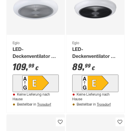
Eglo
Eglo
LED-
LED-
Deckenventilator mit
Deckenventilator mit
Beleuchtung
Beleuchtung
109
,
89
,
99
99
€
€
'Kostrena' dimmbar
'Sayulita' dimmbar
25,5 W 3300 lm
25,5 W 3200 lm
warmweiß,
warmweiß,
neutralweiß Ø 45,5 x
neutralweiß Ø 45,5 x
Keine Lieferung nach
Keine Lieferung nach
19 cm
20,5 cm
Hause
Hause
Troisdorf
Troisdorf
Bestellbar in
Bestellbar in