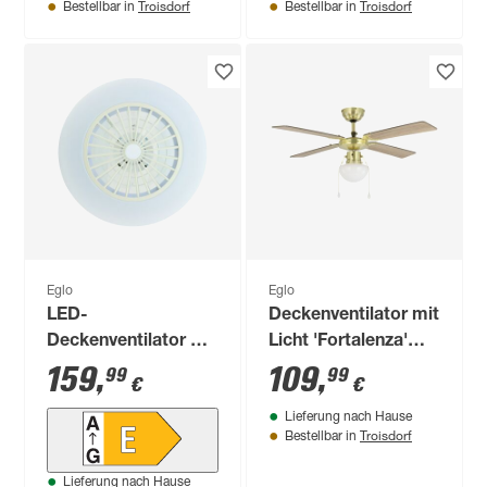
Troisdorf
Troisdorf
Bestellbar in
Bestellbar in
Eglo
Eglo
LED-
Deckenventilator mit
Deckenventilator mit
Licht 'Fortalenza'
Beleuchtung
E27 Ø 106,6 cm
159
,
109
,
99
99
€
€
'Lovisca' dimmbar
Lieferung nach Hause
37,8 W 4800 lm
Troisdorf
Bestellbar in
warmweiß,
neutralweiß Ø 55 x
Lieferung nach Hause