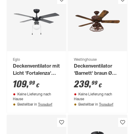
Eglo
Westinghouse
Deckenventilator mit
Deckenventilator
Licht 'Fortalenza'
'Barnett' braun Ø
E27 Ø 106,6 cm
122 cm
109
,
239
,
99
99
€
€
Keine Lieferung nach
Keine Lieferung nach
Hause
Hause
Troisdorf
Troisdorf
Bestellbar in
Bestellbar in