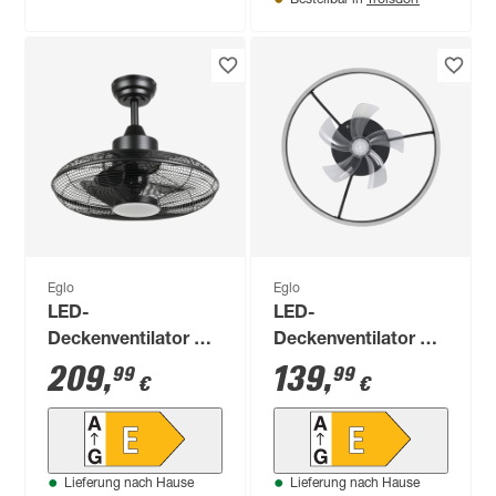
Eglo
Eglo
LED-
LED-
Deckenventilator mit
Deckenventilator mit
Beleuchtung 'Igeldo'
Beleuchtung
209
,
139
,
99
99
€
€
15 W 1800 lm RGB -
'Marinella' dimmbar
tunable white Ø 50 x
36 W 4000 lm RGB -
46 cm
tunable white Ø 50 x
15,5 cm
Lieferung nach Hause
Lieferung nach Hause