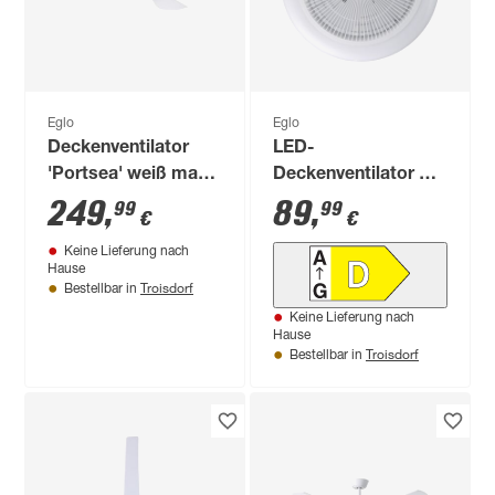
Eglo
Eglo
Deckenventilator
LED-
'Portsea' weiß matt
Deckenventilator mit
Ø 132 cm
Beleuchtung
249
,
89
,
99
99
€
€
'Sayulita 1' dimmbar
Keine Lieferung nach
20,8 W 3280 lm
Hause
warmweiß,
Troisdorf
Bestellbar in
neutralweiß Ø 46 x
Keine Lieferung nach
14,5 cm
Hause
Troisdorf
Bestellbar in