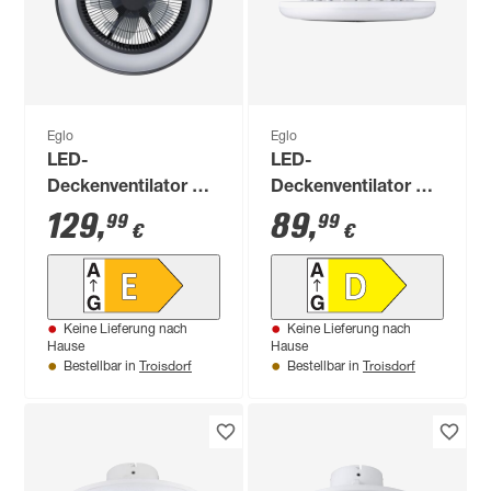
Eglo
Eglo
LED-
LED-
Deckenventilator mit
Deckenventilator mit
Beleuchtung
Beleuchtung
129
,
89
,
99
99
€
€
'Vallonia 1' dimmbar
'Sayulita 1' dimmbar
31,7 W 3200 lm RGB
25,3 W 3280 lm RGB
- tunable white Ø 48
- tunable white Ø 46
x 21 cm
x 14,5 cm
Keine Lieferung nach
Keine Lieferung nach
Hause
Hause
Troisdorf
Troisdorf
Bestellbar in
Bestellbar in