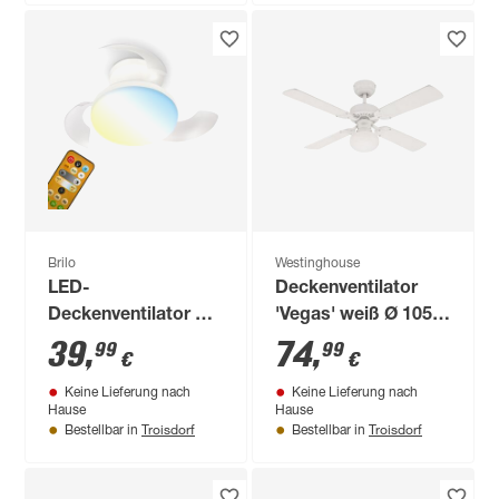
Brilo
Westinghouse
LED-
Deckenventilator
Deckenventilator mit
'Vegas' weiß Ø 105
Beleuchtung 'Ravan'
cm
39
,
74
,
99
99
€
€
dimmbar 1300 lm
Keine Lieferung nach
Keine Lieferung nach
RGB - tunable white
Hause
Hause
Ø 44 x 16,5 cm
Troisdorf
Troisdorf
Bestellbar in
Bestellbar in