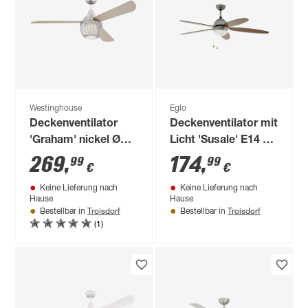
Westinghouse
Eglo
Deckenventilator
Deckenventilator mit
'Graham' nickel Ø
Licht 'Susale' E14 Ø
132 cm
132 cm
269
,
174
,
99
99
€
€
Keine Lieferung nach
Keine Lieferung nach
Hause
Hause
Troisdorf
Troisdorf
Bestellbar in
Bestellbar in
(1)