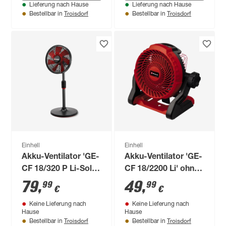
neutralweiß Ø 50 x
neutralweiß Ø 50 x
Lieferung nach Hause
Lieferung nach Hause
14 cm
20 cm
Troisdorf
Troisdorf
Bestellbar in
Bestellbar in
Einhell
Einhell
Akku-Ventilator 'GE-
Akku-Ventilator 'GE-
CF 18/320 P Li-Solo'
CF 18/2200 Li' ohne
ohne Akku und
Akku und Ladegerät
79
,
49
,
99
99
€
€
Ladegerät
Keine Lieferung nach
Keine Lieferung nach
Hause
Hause
Troisdorf
Troisdorf
Bestellbar in
Bestellbar in