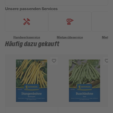
Unsere passenden Services
Handwerksservice
Mietgeräteservice
Miettra
Häufig dazu gekauft