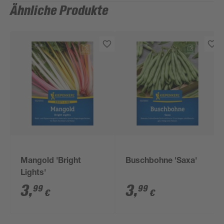
Ähnliche Produkte
Mangold 'Bright
Buschbohne 'Saxa'
Lights'
3
,
3
,
99
99
€
€