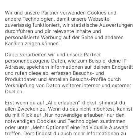
Bleib auf dem Laufenden mit unserem Newsletter
Der toom Newsletter: Keine Angebote und Aktionen mehr verpassen!
Zur Newsletter Anmeldung
Folge uns
Zahlungsarten
Versandarten
Sicher einkaufen
Jetzt die toom-App herunterladen