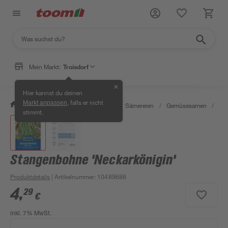
Mein Markt:
Troisdorf
✕
Hier kannst du deinen
, falls er nicht
Markt anpassen
/
Garten & Freizeit
/
Pflanzen
/
Sämereien
/
Gemüsesamen
/
Sta
stimmt.
Stangenbohne 'Neckarkönigin'
Produktdetails
| Artikelnummer
:
10489688
4
,
29
€
inkl. 7% MwSt.