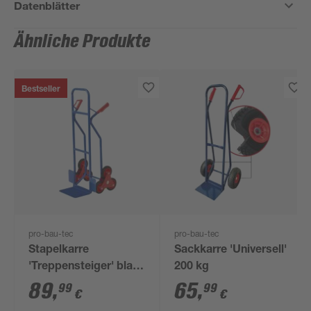
Datenblätter
Ähnliche Produkte
Bestseller
pro-bau-tec
pro-bau-tec
Stapelkarre
Sackkarre 'Universell'
'Treppensteiger' blau
200 kg
maximal 150 kg
89
,
65
,
99
99
€
€