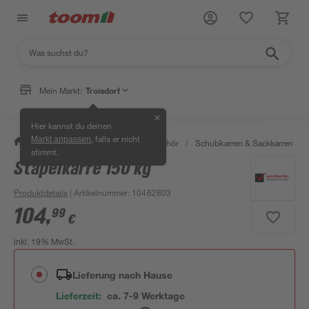
Mein Markt:
Troisdorf
✕
Hier kannst du deinen
, falls er nicht
Markt anpassen
/
Bauen & Renovieren
/
Bauzubehör
/
Schubkarren & Sackkarren
/
stimmt.
Stapelkarre 150 kg
Produktdetails
| Artikelnummer
:
10462803
104
,
99
€
inkl. 19% MwSt.
Lieferung nach Hause
Lieferzeit:
ca. 7-9 Werktage