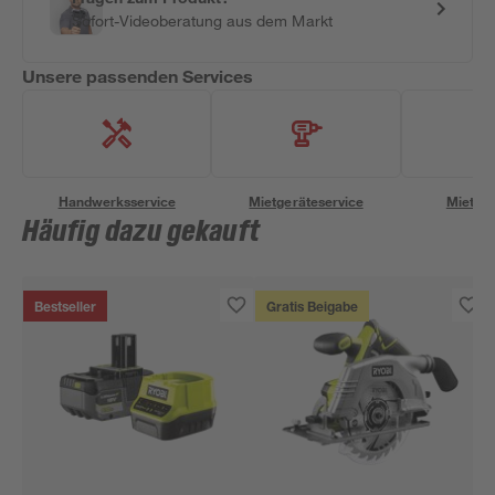
Sofort-Videoberatung aus dem Markt
Unsere passenden Services
Handwerksservice
Mietgeräteservice
Miettra
Häufig dazu gekauft
Bestseller
Gratis Beigabe