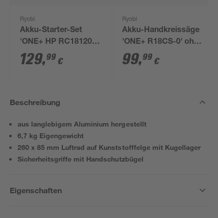
Ryobi
Ryobi
Akku-Starter-Set
Akku-Handkreissäge
'ONE+ HP RC18120-
'ONE+ R18CS-0' ohne
150X' 18 V 5,0 Ah mit
Akku, Ø 165 mm
129
,
99
,
99
99
€
€
Akku und Ladegerät
Beschreibung
aus langlebigem Aluminium hergestellt
6,7 kg Eigengewicht
260 x 85 mm Luftrad auf Kunststofffelge mit Kugellager
Sicherheitsgriffe mit Handschutzbügel
Eigenschaften