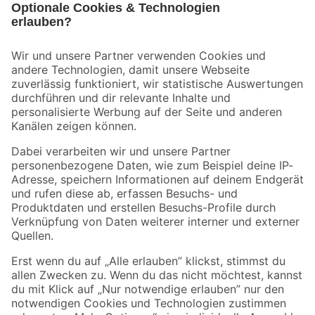
Bleib auf dem Laufenden mit unserem Newsletter
Der toom Newsletter: Keine Angebote und Aktionen mehr verpassen!
Zur Newsletter Anmeldung
Folge uns
Zahlungsarten
Versandarten
Sicher einkaufen
Jetzt die toom-App herunterladen