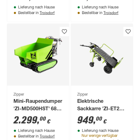
x 74 198 Liter
Lieferung nach Hause
Lieferung nach Hause
Troisdorf
Troisdorf
Bestellbar in
Bestellbar in
Zipper
Zipper
Mini-Raupendumper
Elektrische
'ZI-MD500HST' 6800
Sackkarre 'ZI-ET260'
W
40 V / 6 Ah inklusive
2.299
,
949
,
00
00
€
€
Akku und Ladegerät
Lieferung nach Hause
Lieferung nach Hause
Troisdorf
Nur wenige verfügbar
Bestellbar in