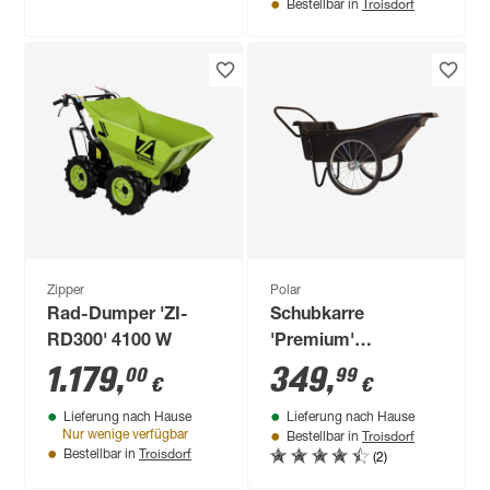
Troisdorf
Bestellbar in
Zipper
Polar
Rad-Dumper 'ZI-
Schubkarre
RD300' 4100 W
'Premium'
Kunststoff / Metall
1.179
,
349
,
00
99
€
€
schwarz 165 x 74 x
Lieferung nach Hause
Lieferung nach Hause
74 cm 283 l
Troisdorf
Nur wenige verfügbar
Bestellbar in
Troisdorf
(2)
Bestellbar in