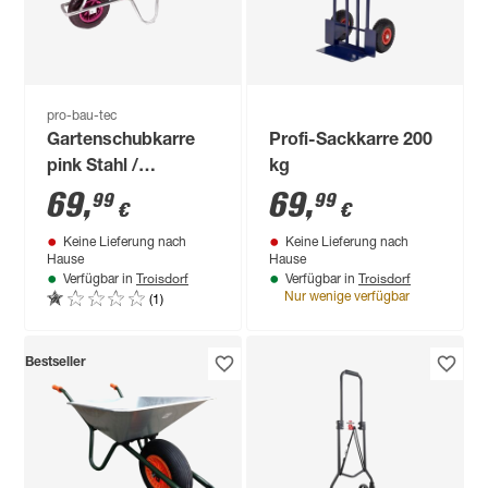
pro-bau-tec
Gartenschubkarre
Profi-Sackkarre 200
pink Stahl /
kg
Polypropylen 100 l
69
,
69
,
99
99
€
€
Keine Lieferung nach
Keine Lieferung nach
Hause
Hause
Troisdorf
Troisdorf
Verfügbar in
Verfügbar in
(1)
Nur wenige verfügbar
Bestseller