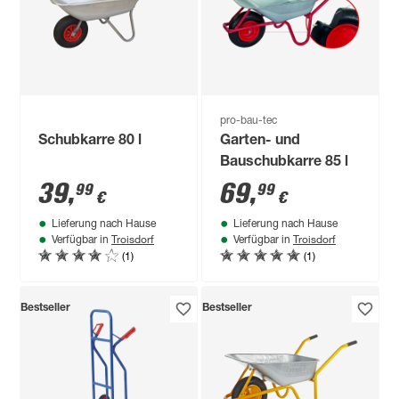
pro-bau-tec
Schubkarre 80 l
Garten- und
Bauschubkarre 85 l
39
,
69
,
99
99
€
€
Lieferung nach Hause
Lieferung nach Hause
Troisdorf
Troisdorf
Verfügbar in
Verfügbar in
(1)
(1)
Bestseller
Bestseller