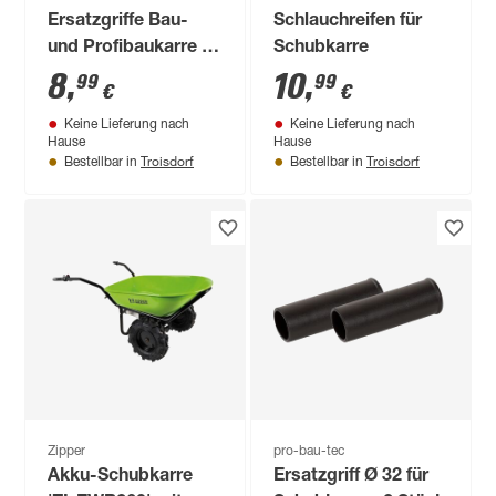
Ersatzgriffe Bau-
Schlauchreifen für
und Profibaukarre Ø
Schubkarre
32 mm 2 Stück
8
,
10
,
99
99
€
€
Keine Lieferung nach
Keine Lieferung nach
Hause
Hause
Troisdorf
Troisdorf
Bestellbar in
Bestellbar in
Zipper
pro-bau-tec
Akku-Schubkarre
Ersatzgriff Ø 32 für