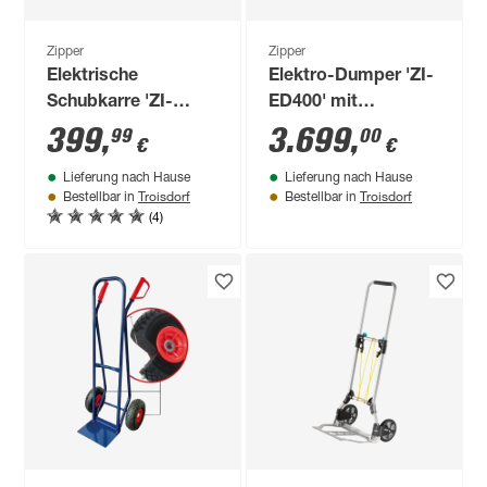
Zipper
Zipper
Elektrische
Elektro-Dumper 'ZI-
Schubkarre 'ZI-
ED400' mit
EWB200S' inklusive
Ladegerät und
399
,
3.699
,
99
00
€
€
Ladegerät 280 W
Batterie 2 x 800 W
Lieferung nach Hause
Lieferung nach Hause
Troisdorf
Troisdorf
Bestellbar in
Bestellbar in
(4)