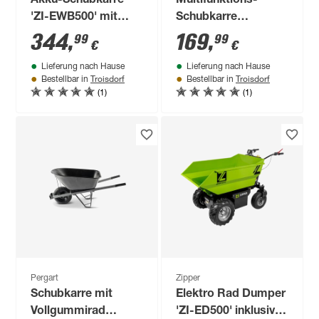
Akku-Schubkarre
Multifunktions-
'ZI-EWB500' mit
Schubkarre
Akku und Ladegerät
'Aerocart WG050' 8-
344
,
169
,
99
99
€
€
in-1 Funktion
Lieferung nach Hause
Lieferung nach Hause
Troisdorf
Troisdorf
Bestellbar in
Bestellbar in
(1)
(1)
Pergart
Zipper
Schubkarre mit
Elektro Rad Dumper
Vollgummirad
'ZI-ED500' inklusive