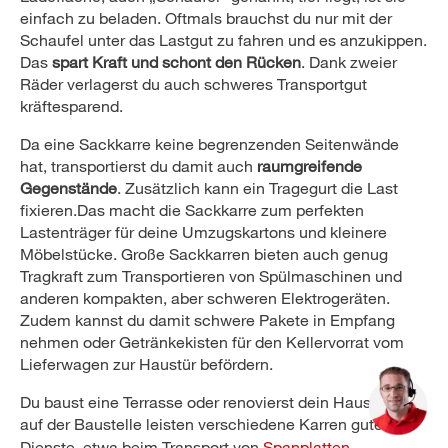
einfach zu beladen. Oftmals brauchst du nur mit der
Schaufel unter das Lastgut zu fahren und es anzukippen.
Das
spart Kraft und schont den Rücken
. Dank zweier
Räder verlagerst du auch schweres Transportgut
kräftesparend.
Da eine Sackkarre keine begrenzenden Seitenwände
hat, transportierst du damit auch
raumgreifende
Gegenstände
. Zusätzlich kann ein Tragegurt die Last
fixieren.Das macht die Sackkarre zum perfekten
Lastenträger für deine Umzugskartons und kleinere
Möbelstücke. Große Sackkarren bieten auch genug
Tragkraft zum Transportieren von Spülmaschinen und
anderen kompakten, aber schweren Elektrogeräten.
Zudem kannst du damit schwere Pakete in Empfang
nehmen oder Getränkekisten für den Kellervorrat vom
Lieferwagen zur Haustür befördern.
Du baust eine Terrasse oder renovierst dein Haus? Auch
auf der Baustelle leisten verschiedene Karren gute
Dienste, etwa beim Transport von
Spanplatten
,