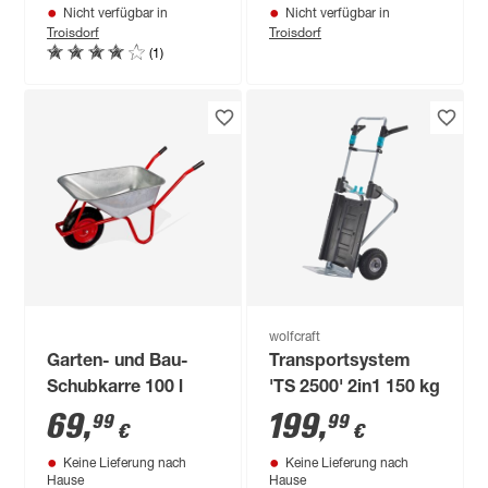
Nicht verfügbar in
Nicht verfügbar in
Troisdorf
Troisdorf
(1)
wolfcraft
Garten- und Bau-
Transportsystem
Schubkarre 100 l
'TS 2500' 2in1 150 kg
69
,
199
,
99
99
€
€
Keine Lieferung nach
Keine Lieferung nach
Hause
Hause