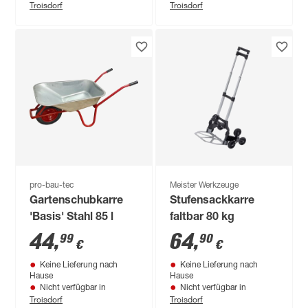
Troisdorf
Troisdorf
pro-bau-tec
Meister Werkzeuge
Gartenschubkarre
Stufensackkarre
'Basis' Stahl 85 l
faltbar 80 kg
44
,
64
,
99
90
€
€
Keine Lieferung nach
Keine Lieferung nach
Hause
Hause
Nicht verfügbar in
Nicht verfügbar in
Troisdorf
Troisdorf