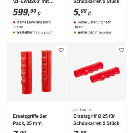
'ZI-EWB260' mit
Schubkarren 2 Stück
Akku und Ladegerät
599
,
5
,
00
99
€
€
Keine Lieferung nach
Keine Lieferung nach
Hause
Hause
Troisdorf
Troisdorf
Bestellbar in
Bestellbar in
pro-bau-tec
Ersatzgriffe 2er
Ersatzgriff Ø 25 für
Pack, 25 mm
Schubkarren 2 Stück