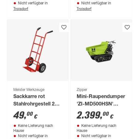
Nicht verfügbar in
Nicht verfügbar in
Troisdorf
Troisdorf
Meister Werkzeuge
Zipper
Sackkarre rot
Mini-Raupendumper
Stahlrohrgestell 200
'ZI-MD500HSN'
kg
6800 W
49
,
2.399
,
00
00
€
€
Keine Lieferung nach
Keine Lieferung nach
Hause
Hause
Nicht verfügbar in
Nicht verfügbar in