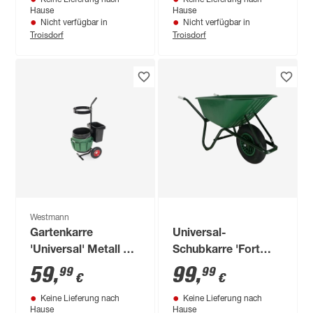
Hause
Hause
Nicht verfügbar in
Nicht verfügbar in
Troisdorf
Troisdorf
Westmann
Gartenkarre
Universal-
'Universal' Metall 40
Schubkarre 'Fort
x 56 x 104 cm
TK-100' 100 l
59
,
99
,
99
99
€
€
Keine Lieferung nach
Keine Lieferung nach
Hause
Hause