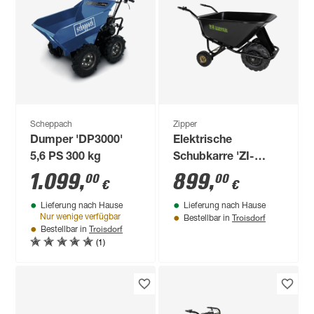
Scheppach
Zipper
Dumper 'DP3000'
Elektrische
5,6 PS 300 kg
Schubkarre 'ZI-
EWB300-160l' 40 V /
1.099
,
899
,
00
00
€
€
6 Ah inklusive Akku
Lieferung nach Hause
Lieferung nach Hause
und Ladegerät
Troisdorf
Nur wenige verfügbar
Bestellbar in
Troisdorf
Bestellbar in
(1)