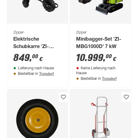
Zipper
Zipper
Elektrische
Minibagger-Set 'ZI-
Schubkarre 'ZI-
MBG1000D' 7 kW
EWB150-100l' 40 V /
849
,
10.999
,
00
00
€
€
6 Ah inklusive Akku
Lieferung nach Hause
Keine Lieferung nach
und Ladegerät
Troisdorf
Hause
Bestellbar in
Troisdorf
Bestellbar in