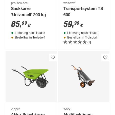
pro-bau-tec
wolfcraft
Sackkarre
Transportsystem TS
'Universell' 200 kg
600
65
,
59
,
99
99
€
€
Lieferung nach Hause
Lieferung nach Hause
Troisdorf
Troisdorf
Bestellbar in
Bestellbar in
(1)
Zipper
Worx