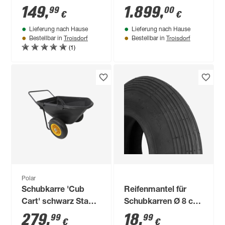
anthrazit
Ladegerät und
149
,
1.899
,
99
00
€
€
Batterie 1000 W
Lieferung nach Hause
Lieferung nach Hause
Troisdorf
Troisdorf
Bestellbar in
Bestellbar in
(1)
Polar
Schubkarre 'Cub
Reifenmantel für
Cart' schwarz Stahl /
Schubkarren Ø 8 cm
Kunststoff 127 x 71
101,6 mm (4')
279
,
18
,
99
99
€
€