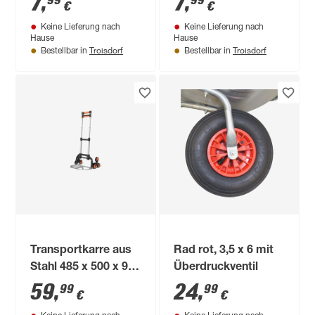
7
,
7
,
99
99
€
€
Keine Lieferung nach
Keine Lieferung nach
Hause
Hause
Troisdorf
Troisdorf
Bestellbar in
Bestellbar in
Transportkarre aus
Rad rot, 3,5 x 6 mit
Stahl 485 x 500 x 995
Überdruckventil
mm
59
,
24
,
99
99
€
€