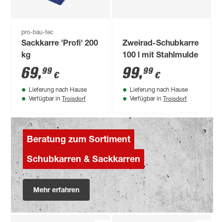
pro-bau-tec
Sackkarre 'Profi' 200
Zweirad-Schubkarre
kg
100 l mit Stahlmulde
69
,
99
,
99
99
€
€
Lieferung nach Hause
Lieferung nach Hause
Troisdorf
Troisdorf
Verfügbar in
Verfügbar in
Beratung zum Sortiment
Schubkarren & Sackkarren
Mehr erfahren