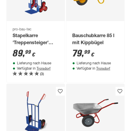
pro-bau-tec
Stapelkarre
Bauschubkarre 85 l
'Treppensteiger'
mit Kippbügel
blau maximal 150 kg
89
,
79
,
99
99
€
€
Lieferung nach Hause
Lieferung nach Hause
Troisdorf
Troisdorf
Verfügbar in
Verfügbar in
(3)