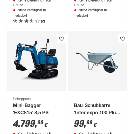
Keine Lieferung nach
Keine Lieferung nach
Hause
Hause
Nicht verfügbar in
Nicht verfügbar in
Troisdorf
Troisdorf
(2)
Scheppach
Mini-Bagger
Bau-Schubkarre
'EXC815' 8,5 PS
'Inter expo 100 Plus
S' 100 l
4.799
,
99
,
00
99
€
€
Keine Lieferung nach
Keine Lieferung nach