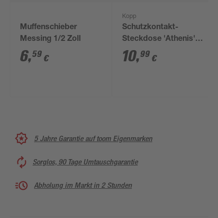
Kopp
Muffenschieber
Schutzkontakt-
Messing 1/2 Zoll
Steckdose 'Athenis'
2-fach senkrecht
6
,
10
,
59
99
€
€
anthrazit
5 Jahre Garantie auf toom Eigenmarken
Sorglos, 90 Tage Umtauschgarantie
Abholung im Markt in 2 Stunden