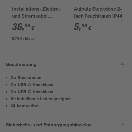
Installations-,Elektro-
Aufputz Steckdose 2-
und Stromkabel
fach Feuchtraum IP44
NYM-J 3x1,5mm² 50
36
,
5
,
99
99
€
€
m
0,74 € / Meter
Beschreibung
2 x Steckdosen
2 x USB-A-Anschluss
2 x USB-C-Anschluss
für kabelloses Laden geeignet
QI-kompatibel
Sicherheits- und Entsorgungshinweise