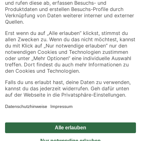
Zahlungsarten
Versandarten
Sicher einkaufen
Jetzt die toom-App herunterladen
Alle Preisangaben in EUR inkl. gesetzl. MwSt.. Die dargestellten Angebote sind unter
Umständen nicht in allen Märkten verfügbar. Die angegebenen Verfügbarkeiten beziehen
sich auf den unter "Mein Markt" ausgewählten toom Baumarkt. Alle Angebote und
Produkte nur solange der Vorrat reicht.
*Paketversand ab 59 € versandkostenfrei, gilt nicht für Artikel mit Speditionsversand, hier
fallen zusätzliche Versandkosten an.
Datenschutz
Privatsphäre
Impressum
AGB
Nutzungsbedingungen
Widerrufsrecht
Vertrag widerrufen