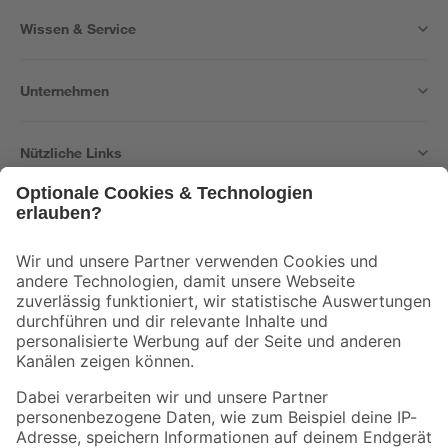
Wissen & Service
Unternehmen
Nützliche Links
Bleib auf dem Laufenden mit unserem Newsletter
Der toom Newsletter: Keine Angebote und Aktionen mehr verpassen!
Zur Newsletter Anmeldung
Folge uns