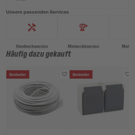
Unsere passenden Services
Handwerksservice
Mietgeräteservice
Miettra
Häufig dazu gekauft
Bestseller
Bestseller