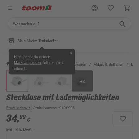
Mein Markt:
Troisdorf
✕
Hier kannst du deinen
, falls er nicht
Markt anpassen
/
Wohnen & Haushalt
/
Haushaltswaren
/
Akkus & Batterien
/
Lade
stimmt.
+
2
Steckdose mit Lademöglichkeiten
Produktdetails
| Artikelnummer
:
9100906
34
,
99
€
inkl. 19% MwSt.