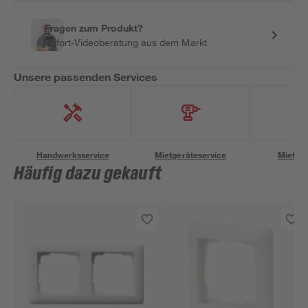
Fragen zum Produkt?
Sofort-Videoberatung aus dem Markt
Unsere passenden Services
Handwerksservice
Mietgeräteservice
Miettra
Häufig dazu gekauft