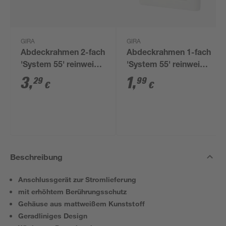
GIRA
GIRA
Abdeckrahmen 2-fach
Abdeckrahmen 1-fach
'System 55' reinweiß
'System 55' reinweiß
matt
matt
3
,
1
,
29
99
€
€
Beschreibung
Anschlussgerät zur Stromlieferung
mit erhöhtem Berührungsschutz
Gehäuse aus mattweißem Kunststoff
Geradliniges Design