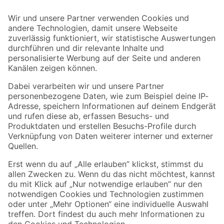
Bleib auf dem Laufenden mit unserem Newsletter
Der toom Newsletter: Keine Angebote und Aktionen mehr verpassen!
Zur Newsletter Anmeldung
Folge uns
Zahlungsarten
Versandarten
Sicher einkaufen
Jetzt die toom-App herunterladen