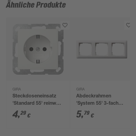
Ähnliche Produkte
GIRA
GIRA
Steckdoseneinsatz
Abdeckrahmen
'Standard 55' reinweiß
'System 55' 3-fach
matt 7 x 7 cm
reinweiß matt
4
,
5
,
29
79
€
€