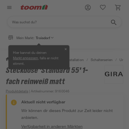
Mein Markt:
Troisdorf
✕
Hier kannst du deinen
, falls er nicht
Markt anpassen
/
Bauen & Renovieren
/
Elektroinstallation
/
Schalterserien
/
Unter
stimmt.
Steckdose 'Standard 55' 1-
fach reinweiß matt
Produktdetails
| Artikelnummer
:
9160046
Aktuell nicht verfügbar
Wir können dir dieses Produkt zur Zeit leider nicht
anbieten.
Verfügbarkeit in anderen Märkten