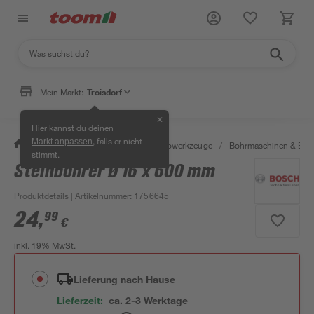
Mein Markt:
Troisdorf
✕
Hier kannst du deinen
, falls er nicht
Markt anpassen
/
Werkstatt & Maschinen
/
Elektrowerkzeuge
/
Bohrmaschinen & Boh
stimmt.
Steinbohrer Ø 16 x 600 mm
Produktdetails
| Artikelnummer
:
1756645
24
,
99
€
inkl. 19% MwSt.
Lieferung nach Hause
Lieferzeit:
ca. 2-3 Werktage