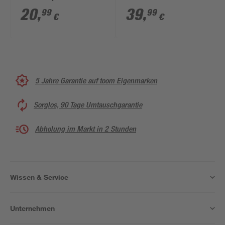
210 mm
600 mm 5-teilig
20
,
39
,
99
99
€
€
5 Jahre Garantie auf toom Eigenmarken
Sorglos, 90 Tage Umtauschgarantie
Abholung im Markt in 2 Stunden
Wissen & Service
Unternehmen