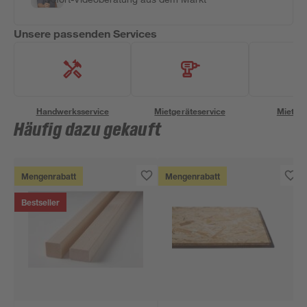
Unsere passenden Services
Handwerksservice
Mietgeräteservice
Miettra
Häufig dazu gekauft
Mengenrabatt
Mengenrabatt
Bestseller