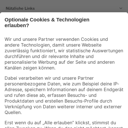
Nützliche Links
Bleib auf dem Laufenden mit unserem Newsletter
Der toom Newsletter: Keine Angebote und Aktionen mehr verpassen!
Zur Newsletter Anmeldung
Folge uns
Zahlungsarten
Versandarten
Sicher einkaufen