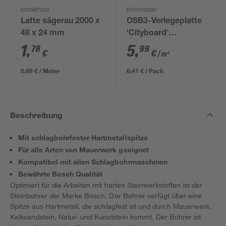
binderholz
Kronospan
Latte sägerau 2000 x
OSB3-Verlegeplatte
48 x 24 mm
'Cityboard'
ungeschliffen 1690 x
1
,
5
,
78
99
€
€
/ m²
634 x 12 mm
0,89 € / Meter
6,41 € / Pack
Beschreibung
Mit schlagbohrfester Hartmetallspitze
Für alle Arten von Mauerwerk geeignet
Kompatibel mit allen Schlagbohrmaschinen
Bewährte Bosch Qualität
Optimiert für die Arbeiten mit harten Steinwerkstoffen ist der
Steinbohrer der Marke Bosch. Der Bohrer verfügt über eine
Spitze aus Hartmetall, die schlagfest ist und durch Mauerwerk,
Kalksandstein, Natur- und Kunststein kommt. Der Bohrer ist