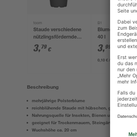
toom
B1
Staude verschiedene
Blumenerde torff
nützlingsfördernde
40 l
Sorten 13 cm Topf
3
,
3
,
79
99
€
€
0,10 € / Liter
Beschreibung
mehrjährige Polsterblume
reichblühende Staude mit hübschen, gelben Blüten
Nahrungsquelle für Insekten, Bienen und Schmetter
geeignet für Trockenmauern, Steingärten und Raba
Wuchshöhe ca. 20 cm