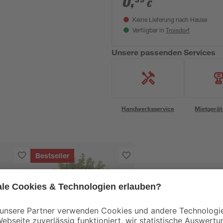
0
,
€
Keine Lieferung nach Hause
Troisdorf
Verfügbar in
Unsere passenden Services
Handwerksservice
Mietgerät
Bestseller