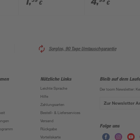
1
,
4
,
59
99
€
€
Sorglos, 90 Tage Umtauschgarantie
hmen
Nützliche Links
Bleib auf dem Lauf
Leichte Sprache
Der toom Newsletter: K
Hilfe
Zur Newsletter 
Zahlungsarten
eit
Bestell- & Lieferservices
ungen
Versand
Folge uns
Programm
Rückgabe
Vorteilskarte