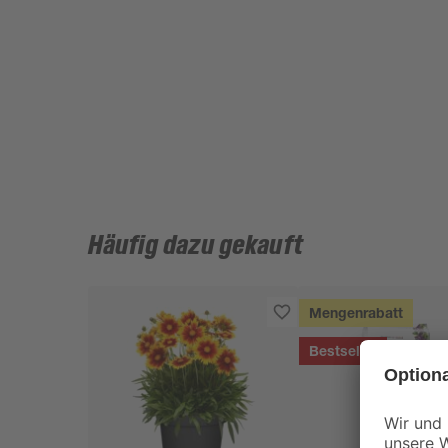
Häufig dazu gekauft
Mengenrabatt
Bestseller