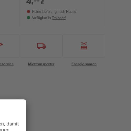
4
,
€
Keine Lieferung nach Hause
Troisdorf
Verfügbar in
eservice
Miettransporter
Energie sparen