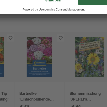
'Tip-
Bartnelke
Blumenmischung
hung'
'Einfachblühende
'SPERLI's
Mischung'
Bienengarten'