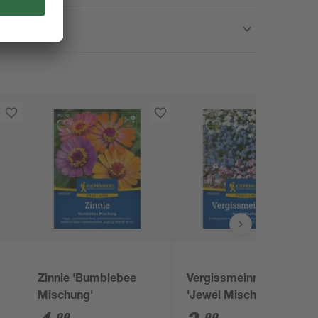
Zinnie 'Bumblebee
Vergissmeinnicht
Mischung'
'Jewel Mischung'