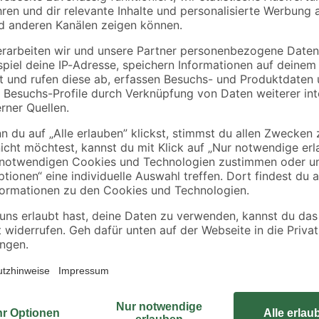
toom
rei
Italienische Kräuter
verschiedene Sorten
14 cm Topf
3
,
59
€
linge
tten