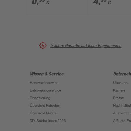
0
,
4
,
99
99
€
€
5 Jahre Garantie auf toom Eigenmarken
Wissen & Service
Unterne
Handwerksservice
Über uns
Entsorgungsservice
Karriere
Finanzierung
Presse
Übersicht Ratgeber
Nachhaltigk
Übersicht Märkte
Auszeichn
DIY-Städte-Index 2026
Affiliate-