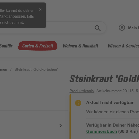
✕
ier kannst du deinen
, falls
Markt anpassen
r nicht stimmt.
Mein 
Sanitär
Garten & Freizeit
Wohnen & Haushalt
Wissen & Servic
amen
/
Steinkraut 'Goldkörbchen'
Steinkraut 'Gold
Produktdetails
| Artikelnummer
:
2011515
Aktuell nicht verfügbar
Wir können dir dieses Produ
Verfügbar in Deiner Nähe
Gummersbach
(
36,6
 Km)