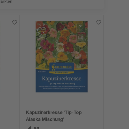
Märkten
'
Kapuzinerkresse 'Tip-Top
Alaska Mischung'
99