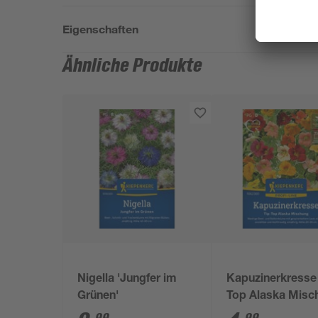
Eigenschaften
Ähnliche Produkte
Nigella 'Jungfer im
Kapuzinerkresse 
Grünen'
Top Alaska Misc