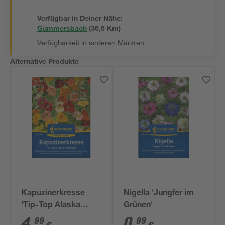
Verfügbar in Deiner Nähe:
Gummersbach
(
36,6
 Km)
Verfügbarkeit in anderen Märkten
Alternative Produkte
Kapuzinerkresse
Nigella 'Jungfer im
'Tip-Top Alaska
Grünen'
Mischung'
4
,
0
,
99
99