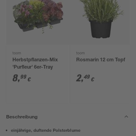
toom
toom
Herbstpflanzen-Mix
Rosmarin 12 cm Topf
'Purfleur' 6er-Tray
8
,
2
,
99
49
€
€
Beschreibung
einjährige, duftende Polsterblume