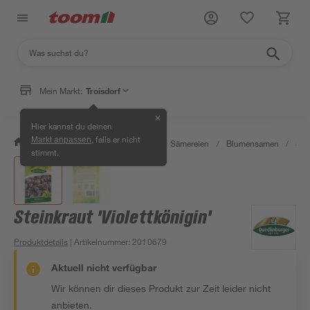
Mein Markt:
Troisdorf
✕
Hier kannst du deinen
, falls er nicht
Markt anpassen
/
Garten & Freizeit
/
Pflanzen
/
Sämereien
/
Blumensamen
/
Stei
stimmt.
Steinkraut 'Violettkönigin'
Produktdetails
| Artikelnummer
:
2010679
Aktuell nicht verfügbar
Wir können dir dieses Produkt zur Zeit leider nicht
anbieten.