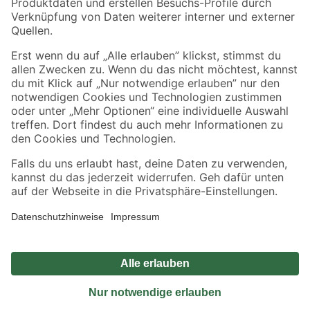
Sicher einkaufen
Jetzt die toom-App herunterladen
Alle Preisangaben in EUR inkl. gesetzl. MwSt.. Die dargestellten Angebote sind unter
Umständen nicht in allen Märkten verfügbar. Die angegebenen Verfügbarkeiten beziehen
sich auf den unter "Mein Markt" ausgewählten toom Baumarkt. Alle Angebote und
Produkte nur solange der Vorrat reicht.
*Paketversand ab 59 € versandkostenfrei, gilt nicht für Artikel mit Speditionsversand, hier
fallen zusätzliche Versandkosten an.
Datenschutz
Privatsphäre
Impressum
AGB
Nutzungsbedingungen
Widerrufsrecht
Vertrag widerrufen
Barrierefreiheit