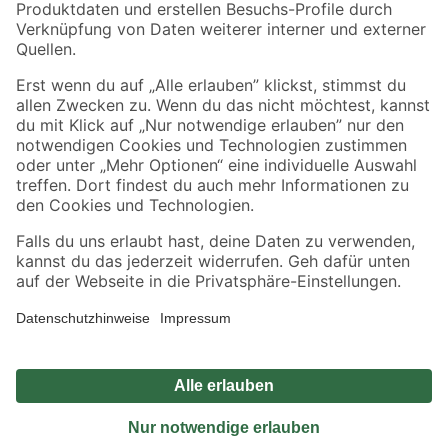
Sicher einkaufen
Jetzt die toom-App herunterladen
Alle Preisangaben in EUR inkl. gesetzl. MwSt.. Die dargestellten Angebote sind unter
Umständen nicht in allen Märkten verfügbar. Die angegebenen Verfügbarkeiten beziehen
sich auf den unter "Mein Markt" ausgewählten toom Baumarkt. Alle Angebote und
Produkte nur solange der Vorrat reicht.
*Paketversand ab 59 € versandkostenfrei, gilt nicht für Artikel mit Speditionsversand, hier
fallen zusätzliche Versandkosten an.
Datenschutz
Privatsphäre
Impressum
AGB
Nutzungsbedingungen
Widerrufsrecht
Vertrag widerrufen
Barrierefreiheit