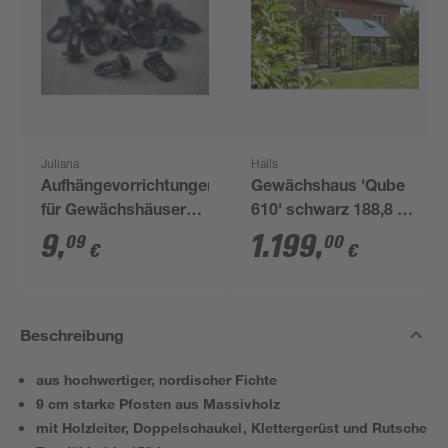
Juliana
Halls
Aufhängevorrichtungen
Gewächshaus 'Qube
für Gewächshäuser
610' schwarz 188,8 x
schwarz 20 Stück
312,6 cm mit 3 mm
9
,
1.199
,
09
00
€
€
Sicherheitsglas
Beschreibung
aus hochwertiger, nordischer Fichte
9 cm starke Pfosten aus Massivholz
mit Holzleiter, Doppelschaukel, Klettergerüst und Rutsche