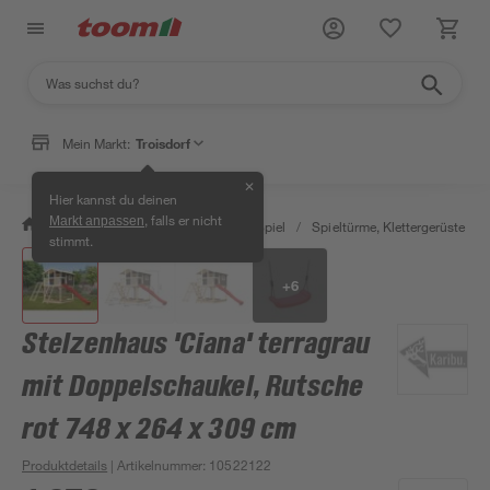
Mein Markt:
Troisdorf
✕
Hier kannst du deinen
, falls er nicht
Markt anpassen
/
Garten & Freizeit
/
Outdoor & Spiel
/
Spieltürme, Klettergerüste & S
stimmt.
+
6
Stelzenhaus 'Ciana' terragrau
mit Doppelschaukel, Rutsche
rot 748 x 264 x 309 cm
Produktdetails
| Artikelnummer
:
10522122