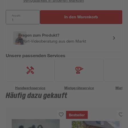
Verfügbarkeit in anderen Märkten
Anzahl:
In den Warenkorb
Fragen zum Produkt?
Sofort-Videoberatung aus dem Markt
Unsere passenden Services
Handwerksservice
Mietgeräteservice
Miettra
Häufig dazu gekauft
Bestseller