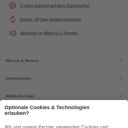
5 Jahre Garantie auf toom Eigenmarken
Sorglos, 90 Tage Umtauschgarantie
Abholung im Markt in 2 Stunden
Wissen & Service
Unternehmen
Nützliche Links
Bleib auf dem Laufenden mit unserem Newsletter
Der toom Newsletter: Keine Angebote und Aktionen mehr verpassen!