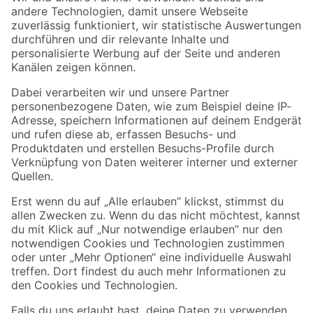
Zur Newsletter Anmeldung
Folge uns
Zahlungsarten
Versandarten
Sicher einkaufen
Jetzt die toom-App herunterladen