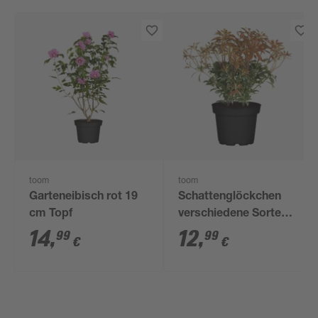
toom
toom
Garteneibisch rot 19
Schattenglöckchen
cm Topf
verschiedene Sorten
17 cm Topf
14
,
12
,
99
99
€
€