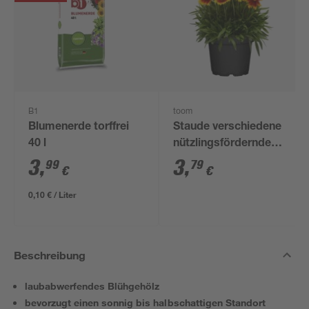
B1
toom
Blumenerde torffrei
Staude verschiedene
40 l
nützlingsfördernde
Sorten 13 cm Topf
3
,
3
,
99
79
€
€
0,10 € / Liter
Beschreibung
laubabwerfendes Blühgehölz
bevorzugt einen sonnig bis halbschattigen Standort