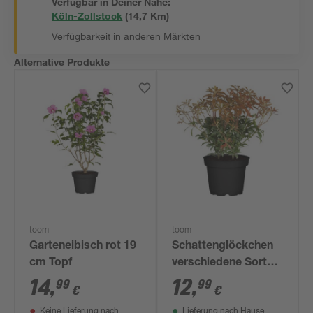
Verfügbar in Deiner Nähe:
Köln-Zollstock
(
14,7
 Km)
Verfügbarkeit in anderen Märkten
Alternative Produkte
toom
toom
Garteneibisch rot 19
Schattenglöckchen
cm Topf
verschiedene Sorten
17 cm Topf
14
,
12
,
99
99
€
€
Keine Lieferung nach
Lieferung nach Hause