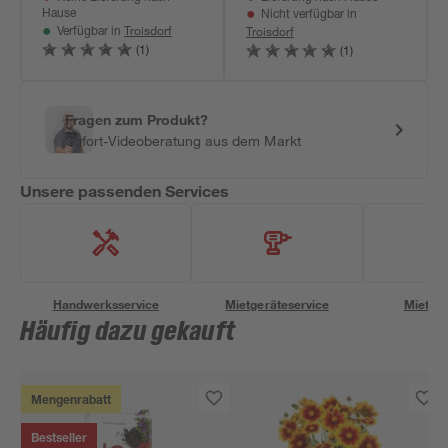
Hause
Nicht verfügbar in
Troisdorf
Troisdorf
Verfügbar in
(1)
(1)
Fragen zum Produkt?
Sofort-Videoberatung aus dem Markt
Unsere passenden Services
Handwerksservice
Mietgeräteservice
Miettra
Häufig dazu gekauft
Mengenrabatt
Bestseller