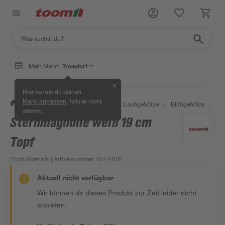
Mein Markt:
Troisdorf
✕
Hier kannst du deinen
, falls er nicht
Markt anpassen
/
Garten & Freizeit
/
Pflanzen
/
Laubgehölze
/
Blühgehölze
/
St
stimmt.
Sternmagnolie weiß 19 cm
Topf
Produktdetails
| Artikelnummer
:
4574408
Aktuell nicht verfügbar
Wir können dir dieses Produkt zur Zeit leider nicht
anbieten.