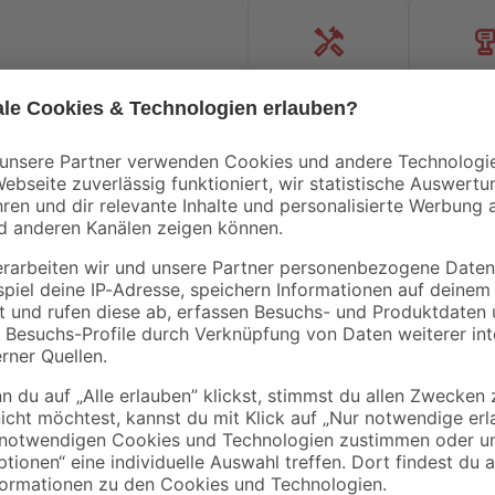
Handwerksservice
Mietgerät
Bestseller
toom
mediPOOL
i
Spielsand beige 0-2
Dosierschwimmer