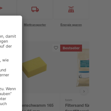
eservice
Miettransporter
Energie sparen
Bestseller
toom
toom
Fliesenschwamm 165
Filtersand für