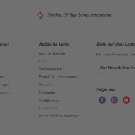
Sorglos, 90 Tage Umtauschgarantie
hmen
Nützliche Links
Bleib auf dem Lauf
Leichte Sprache
Der toom Newsletter: K
Hilfe
Zur Newsletter 
Zahlungsarten
eit
Bestell- & Lieferservices
ungen
Versand
Folge uns
Programm
Rückgabe
Vorteilskarte
Gutscheine
Verkaufsoffene Sonntage