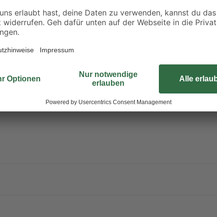
mm 25 kg
blau/weiß 12 x 12 cm
für 20 g Tabs
3
,
6
,
29
99
€
€
0,13 € / Kilogramm