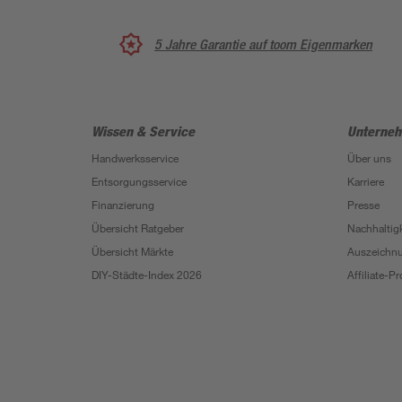
5 Jahre Garantie auf toom Eigenmarken
Wissen & Service
Unterne
Handwerksservice
Über uns
Entsorgungsservice
Karriere
Finanzierung
Presse
Übersicht Ratgeber
Nachhaltigk
Übersicht Märkte
Auszeichn
DIY-Städte-Index 2026
Affiliate-