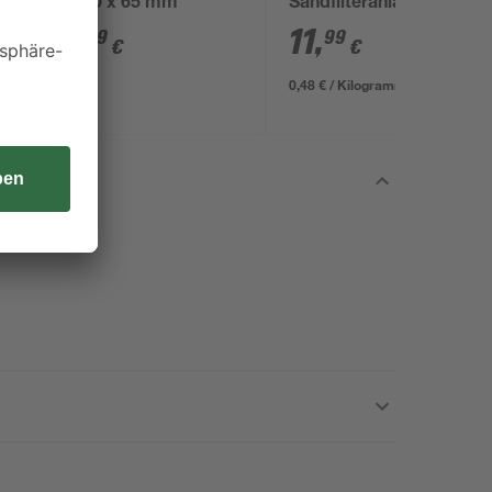
,
x 110 x 65 mm
Sandfilteranlagen 0,7-
1,2 mm 25 kg
3
,
11
,
49
99
€
€
0,48 € / Kilogramm