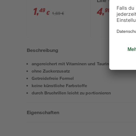
Line' 40 l
1
,
4
,
49
99
€
€
1,69 €
5,49 €
Beschreibung
angereichert mit Vitaminen und Taurin
ohne Zuckerzusatz
Getreidefreie Formel
keine künstliche Farbstoffe
durch Bruchrillen leicht zu portionieren
Eigenschaften