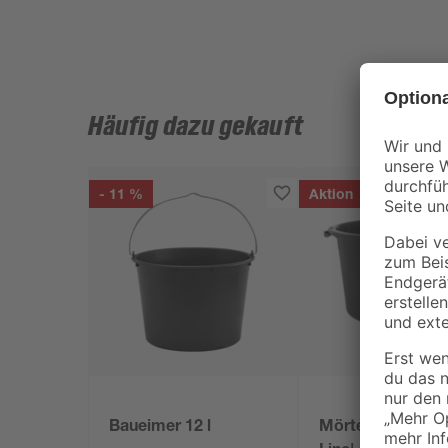
Häufig dazu gekauft
- 11 %
Aktion
Baueimer 12 l
Mörtelkübel 'Prof