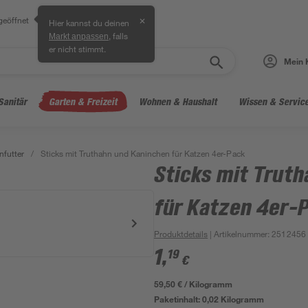
geöffnet
✕
Hier kannst du deinen
, falls
Markt anpassen
er nicht stimmt.
Mein 
Sanitär
Garten & Freizeit
Wohnen & Haushalt
Wissen & Servic
nfutter
/
Sticks mit Truthahn und Kaninchen für Katzen 4er-Pack
Sticks mit Trut
für Katzen 4er-
Produktdetails
| Artikelnummer
:
2512456
1
,
19
€
59,50 € / Kilogramm
Paketinhalt:
0,02 Kilogramm