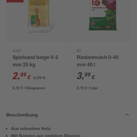
toom
B1
Spielsand beige 0-2
Rindenmulch 0-40
mm 25 kg
mm 40 l
2
,
3
,
99
99
€
€
3,29 €
0,12 € / Kilogramm
0,10 € / Liter
Beschreibung
Aus robustem Holz
Mit Borsten aus stabilem Elaston