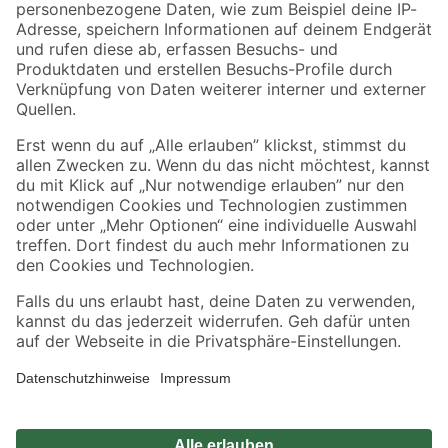
Zahlungsarten
Versandarten
Sicher einkaufen
Jetzt die toom-App herunterladen
Alle Preisangaben in EUR inkl. gesetzl. MwSt.. Die dargestellten Angebote sind unter
Umständen nicht in allen Märkten verfügbar. Die angegebenen Verfügbarkeiten beziehen
sich auf den unter "Mein Markt" ausgewählten toom Baumarkt. Alle Angebote und
Produkte nur solange der Vorrat reicht.
*Paketversand ab 59 € versandkostenfrei, gilt nicht für Artikel mit Speditionsversand, hier
fallen zusätzliche Versandkosten an.
Datenschutz
Privatsphäre
Impressum
AGB