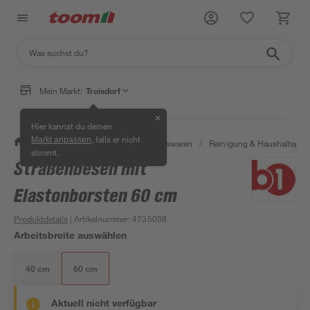
Mein Markt:
Troisdorf
✕
Hier kannst du deinen
, falls er nicht
Markt anpassen
/
Wohnen & Haushalt
/
Haushaltswaren
/
Reinigung & Haushaltspro
stimmt.
Straßenbesen mit
Elastonborsten 60 cm
Produktdetails
| Artikelnummer
:
4735038
Arbeitsbreite auswählen
40 cm
60 cm
Aktuell nicht verfügbar