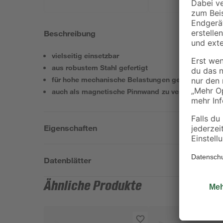
Beschreibung
vielseitig einsetzbar
aus robustem Stahl gefertigt
für hohe mechanische Belastungen geeignet
auch als magnetische Pinnwand zu verwenden
Eigenschaften
Datenblätter
Ähnliche Produkte