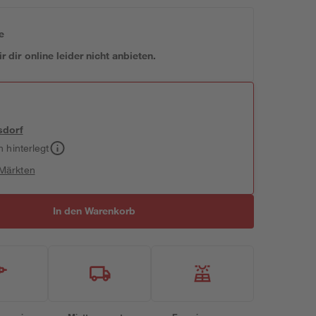
e
 dir online leider nicht anbieten.
sdorf
h hinterlegt
 Märkten
In den Warenkorb