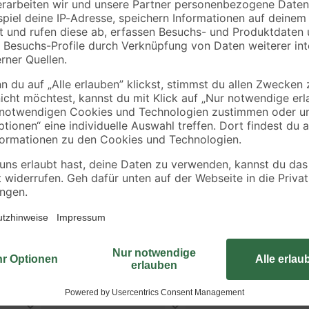
Das Streckmetall ist ein Element, 
als Verkleidung oder auch für Zaun
ist dann gefragt, wenn es um durc
sind die darunter liegenden Werkst
als Dekoration oder für eigene La