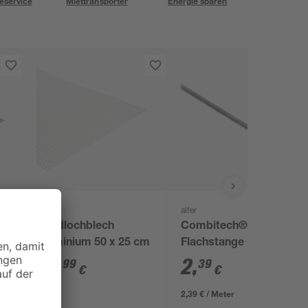
eservice
Miettransporter
Energie sparen
alfer
alfer
Rundlochblech
Combitech® Alu-
Aluminium 50 x 25 cm
Flachstange 100 x
1,15 x 0,2 cm
18
,
2
,
99
39
€
€
2,39 € / Meter