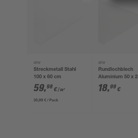
alfer
alfer
Streckmetall Stahl
Rundlochblech
100 x 60 cm
Aluminium 50 x 
59
,
18
,
98
99
€
€
/ m²
35,99 € / Pack