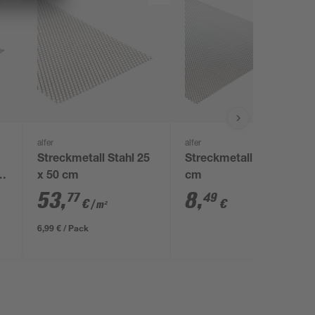
alfer
alfer
Streckmetall Stahl 25
Streckmetall 100 x 12
x
x 50 cm
cm
53
,
8
,
77
49
€
€
/ m²
6,99 € / Pack