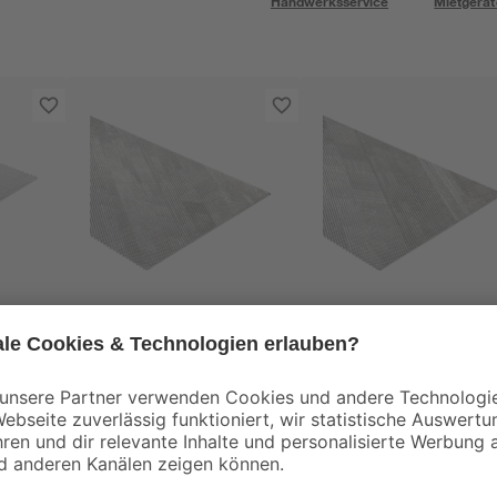
Handwerksservice
Mietgerät
alfer
alfer
 x 12
Streckmetall
Streckmetall Stahl
Aluminium 100 x 30 x
100 x 60 cm
0,08 cm
16
,
36
,
99
79
€
€