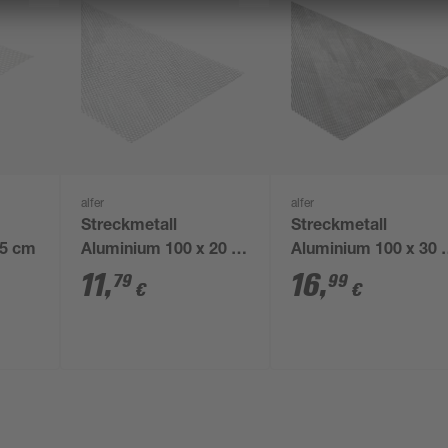
alfer
alfer
Streckmetall
Streckmetall
25 cm
Aluminium 100 x 20 x
Aluminium 100 x 30 
0,08 cm
0,08 cm
11
,
16
,
79
99
€
€