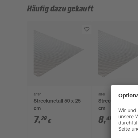
Häufig dazu gekauft
alfer
alfer
Streckmetall 50 x 25
Streckmetall 100
cm
cm
7
,
8
,
29
49
€
€