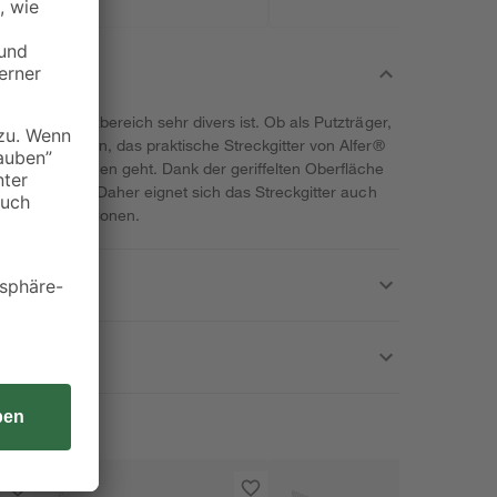
dessen Einsatzbereich sehr divers ist. Ob als Putzträger,
konstruktionen, das praktische Streckgitter von Alfer®
hlässige Flächen geht. Dank der geriffelten Oberfläche
offe sichtbar. Daher eignet sich das Streckgitter auch
mpenkonstruktionen.