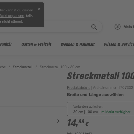
✕
ier kannst du deinen
, falls
Markt anpassen
r nicht stimmt.
Mein 
Sanitär
Garten & Freizeit
Wohnen & Haushalt
Wissen & Servic
eche
/
Streckmetall
/
Streckmetall 100 x 30 cm
Streckmetall 10
Produktdetails
| Artikelnummer
:
1707332
Breite und Länge auswählen
Varianten aufrufen:
30 cm | 100 cm
|
Im Markt verfügbar
14
,
99
€