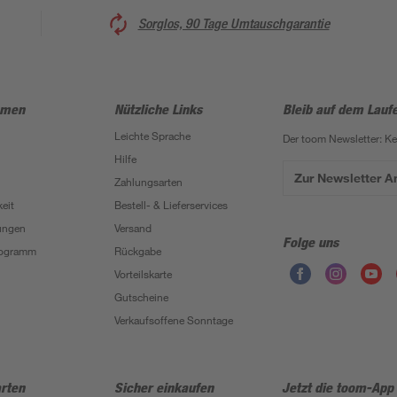
Sorglos, 90 Tage Umtauschgarantie
hmen
Nützliche Links
Bleib auf dem Lauf
Leichte Sprache
Der toom Newsletter: K
Hilfe
Zur Newsletter 
Zahlungsarten
eit
Bestell- & Lieferservices
ungen
Versand
Folge uns
Programm
Rückgabe
Vorteilskarte
Gutscheine
Verkaufsoffene Sonntage
rten
Sicher einkaufen
Jetzt die toom-App