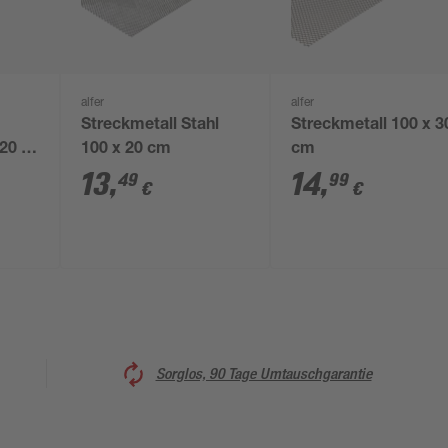
alfer
alfer
Streckmetall Stahl
Streckmetall 100 x 3
20 x
100 x 20 cm
cm
13
,
14
,
49
99
€
€
Sorglos, 90 Tage Umtauschgarantie