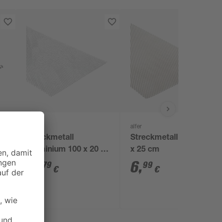
alfer
alfer
Streckmetall
Streckmetall Stahl 50
Aluminium 100 x 20 x
x 25 cm
0,08 cm
11
,
6
,
79
99
€
€