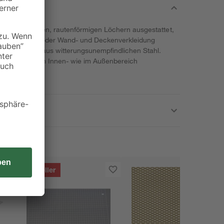
r ist mit kleinen, rautenförmigen Löchern ausgestattet,
ls Putzträger oder Wand- und Deckenverkleidung
ist das Gitter aus witterungsunempfindlichen Stahl.
Werkstückes im Innen- wie im Außenbereich
Bestseller