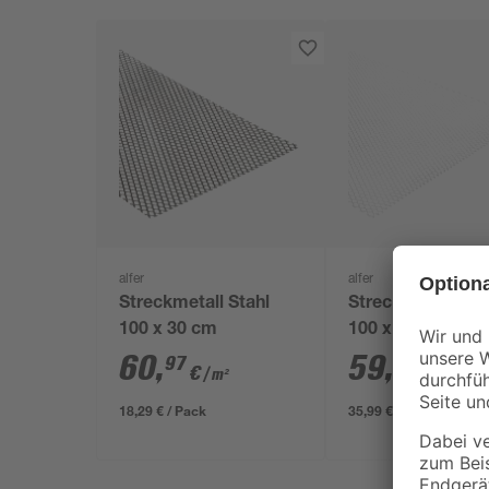
alfer
alfer
Streckmetall Stahl
Streckmetall Sta
100 x 30 cm
100 x 60 cm
60
,
59
,
97
98
€
€
/ m²
/ m²
18,29 € / Pack
35,99 € / Pack