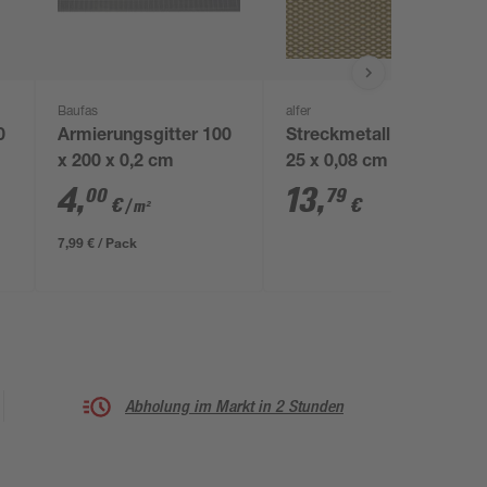
Baufas
alfer
0
Armierungsgitter 100
Streckmetall Alu 50 x
x 200 x 0,2 cm
25 x 0,08 cm
4
,
13
,
00
79
€
€
/ m²
7,99 € / Pack
Abholung im Markt in 2 Stunden