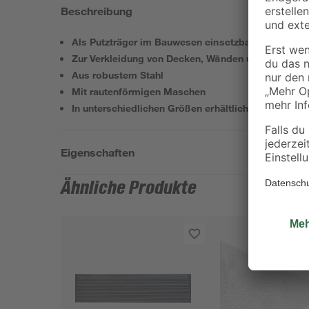
Beschreibung
Als Putzträger im Bauwesen einsetzbar
Zur Verkleidung von Decken, Wänden und Fassade
Aus robustem Stahl
Mit rautenförmigen Maschen
In unterschiedlichen Größen erhältlich
Eigenschaften
Ähnliche Produkte