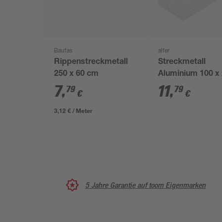
Baufas
alfer
Rippenstreckmetall
Streckmetall
250 x 60 cm
Aluminium 100 x 
0,08 cm
7
,
11
,
79
79
€
€
3,12 € / Meter
5 Jahre Garantie auf toom Eigenmarken