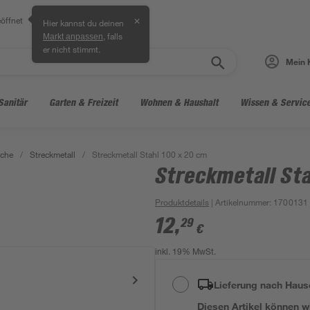
öffnet
✕
Hier kannst du deinen
, falls
Markt anpassen
er nicht stimmt.
Mein 
Sanitär
Garten & Freizeit
Wohnen & Haushalt
Wissen & Servic
eche
/
Streckmetall
/
Streckmetall Stahl 100 x 20 cm
Streckmetall Sta
Produktdetails
| Artikelnummer
:
1700131
12
,
29
€
inkl. 19% MwSt.
Lieferung nach Haus
Diesen Artikel können wir