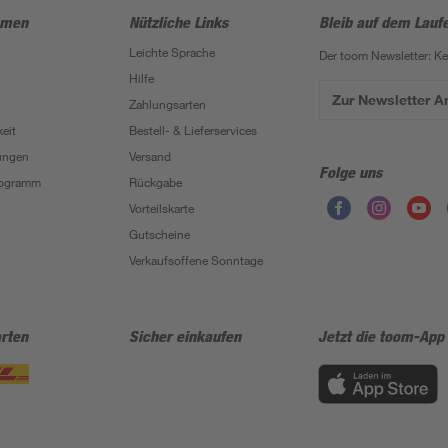
hmen
Nützliche Links
Bleib auf dem Lauf
Leichte Sprache
Der toom Newsletter: K
Hilfe
Zur Newsletter 
Zahlungsarten
eit
Bestell- & Lieferservices
ungen
Versand
Folge uns
Programm
Rückgabe
Vorteilskarte
Gutscheine
Verkaufsoffene Sonntage
rten
Sicher einkaufen
Jetzt die toom-App