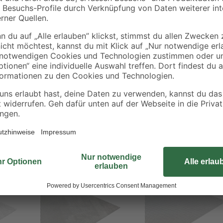
Dieses Streckmetall der Marke Alfe
durch welche das Blech optimal a
n
eingesetzt werden kann. Gefertigt 
Dadurch ist die Verwendung des 
unproblematisch.