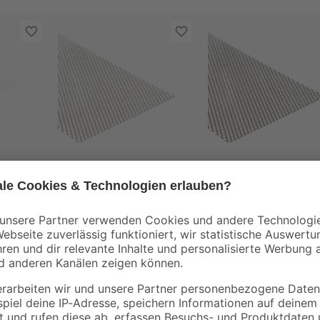
alfer
alfer
hl
Streckmetall Stahl
Streckmetall Stahl
100 x 12 cm
100 x 20 cm
6
,
14
,
79
49
€
€