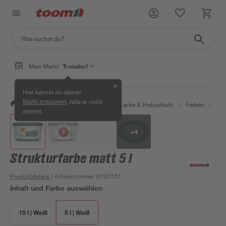
Mein Markt:
Troisdorf
✕
Hier kannst du deinen
, falls er nicht
Markt anpassen
/
Bauen & Renovieren
/
Farben, Lacke & Holzschutz
/
Farben
/
Spe
stimmt.
+
4
Strukturfarbe matt 5 l
Produktdetails
| Artikelnummer
:
8100151
Inhalt und Farbe auswählen
10 l | Weiß
5 l | Weiß