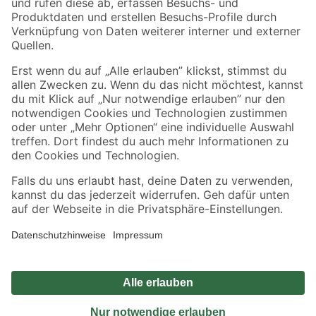
Sicher einkaufen
Jetzt die toom-App herunterladen
Alle Preisangaben in EUR inkl. gesetzl. MwSt.. Die dargestellten Angebote sind unter
Umständen nicht in allen Märkten verfügbar. Die angegebenen Verfügbarkeiten beziehen
sich auf den unter "Mein Markt" ausgewählten toom Baumarkt. Alle Angebote und
Produkte nur solange der Vorrat reicht.
*Paketversand ab 59 € versandkostenfrei, gilt nicht für Artikel mit Speditionsversand, hier
fallen zusätzliche Versandkosten an.
Datenschutz
Privatsphäre
Impressum
AGB
Nutzungsbedingungen
Widerrufsrecht
Vertrag widerrufen
Barrierefreiheit