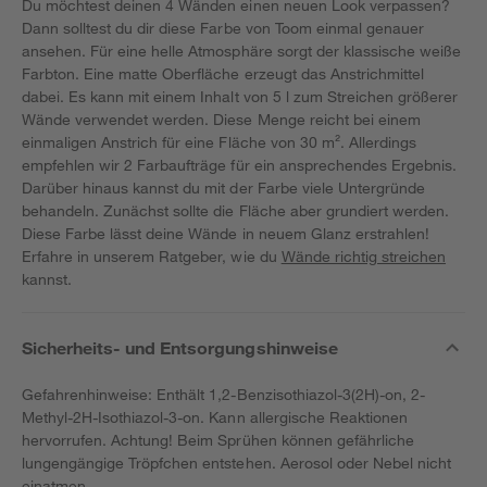
Du möchtest deinen 4 Wänden einen neuen Look verpassen?
Dann solltest du dir diese Farbe von Toom einmal genauer
ansehen. Für eine helle Atmosphäre sorgt der klassische weiße
Farbton. Eine matte Oberfläche erzeugt das Anstrichmittel
dabei. Es kann mit einem Inhalt von 5 l zum Streichen größerer
Wände verwendet werden. Diese Menge reicht bei einem
einmaligen Anstrich für eine Fläche von 30 m². Allerdings
empfehlen wir 2 Farbaufträge für ein ansprechendes Ergebnis.
Darüber hinaus kannst du mit der Farbe viele Untergründe
behandeln. Zunächst sollte die Fläche aber grundiert werden.
Diese Farbe lässt deine Wände in neuem Glanz erstrahlen!
Erfahre in unserem Ratgeber, wie du
Wände richtig streichen
kannst.
Sicherheits- und Entsorgungshinweise
Gefahrenhinweise: Enthält 1,2-Benzisothiazol-3(2H)-on, 2-
Methyl-2H-Isothiazol-3-on. Kann allergische Reaktionen
hervorrufen. Achtung! Beim Sprühen können gefährliche
lungengängige Tröpfchen entstehen. Aerosol oder Nebel nicht
einatmen.