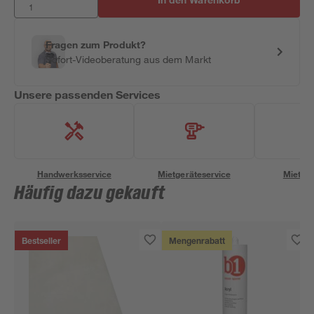
Fragen zum Produkt?
Sofort-Videoberatung aus dem Markt
Unsere passenden Services
Handwerksservice
Mietgeräteservice
Miettra
Häufig dazu gekauft
Bestseller
Mengenrabatt