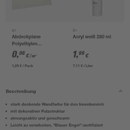
B1
B1
Abdeckplane
Acryl weiß 280 ml
Polyethylen
transparent 4 x 5 m
0
,
1
,
06
99
€
€
/ m²
1,29 € / Pack
7,11 € / Liter
Beschreibung
stark deckende Wandfarbe für den Innenbereich
mit dekorativer Putzstruktur
atmungsaktiv und geruchsarm
Leicht zu verarbeiten, "Blauer Engel"-zertifiziert