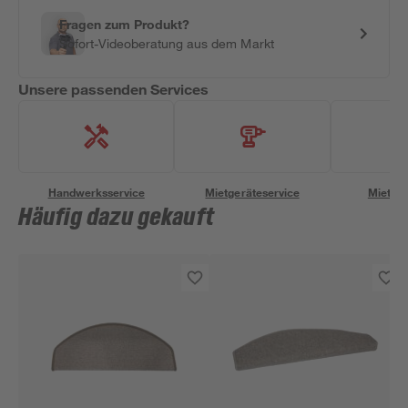
Fragen zum Produkt?
Sofort-Videoberatung aus dem Markt
Unsere passenden Services
Handwerksservice
Mietgeräteservice
Miettra
Häufig dazu gekauft