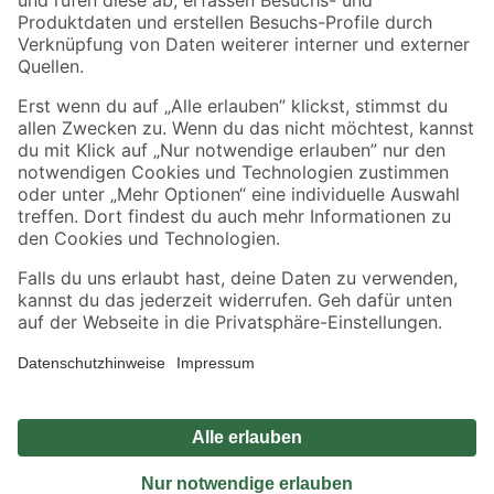
Sicher einkaufen
Jetzt die toom-App herunterladen
Alle Preisangaben in EUR inkl. gesetzl. MwSt.. Die dargestellten Angebote sind unter
Umständen nicht in allen Märkten verfügbar. Die angegebenen Verfügbarkeiten beziehen
sich auf den unter "Mein Markt" ausgewählten toom Baumarkt. Alle Angebote und
Produkte nur solange der Vorrat reicht.
*Paketversand ab 59 € versandkostenfrei, gilt nicht für Artikel mit Speditionsversand, hier
fallen zusätzliche Versandkosten an.
Datenschutz
Privatsphäre
Impressum
AGB
Nutzungsbedingungen
Widerrufsrecht
Vertrag widerrufen
Barrierefreiheit