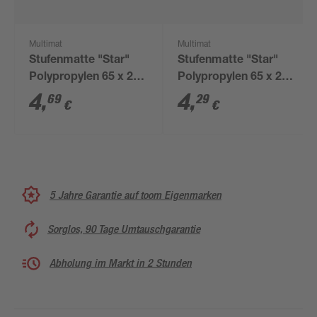
Multimat
Multimat
Stufenmatte "Star"
Stufenmatte "Star"
Polypropylen 65 x 28
Polypropylen 65 x 28
cm blau
cm grau
4
,
4
,
69
29
€
€
5 Jahre Garantie auf toom Eigenmarken
Sorglos, 90 Tage Umtauschgarantie
Abholung im Markt in 2 Stunden