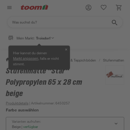
Mein Markt:
Troisdorf
✕
Hier kannst du deinen
, falls er nicht
Markt anpassen
/
Wohnen & Haushalt
/
Teppiche & Teppichböden
/
Stufenmatten
/
stimmt.
Stufenmatte "Star"
Polypropylen 65 x 28 cm
beige
Produktdetails
| Artikelnummer
:
6450257
Farbe auswählen
Varianten aufrufen:
Beige
|
verfügbar