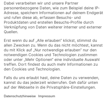
Zahlungsarten
Versandarten
Sicher einkaufen
Jetzt die toom-App herunterladen
Alle Preisangaben in EUR inkl. gesetzl. MwSt.. Die dargestellten Angebote sind unter
Umständen nicht in allen Märkten verfügbar. Die angegebenen Verfügbarkeiten beziehen
sich auf den unter "Mein Markt" ausgewählten toom Baumarkt. Alle Angebote und
Produkte nur solange der Vorrat reicht.
*Paketversand ab 59 € versandkostenfrei, gilt nicht für Artikel mit Speditionsversand, hier
fallen zusätzliche Versandkosten an.