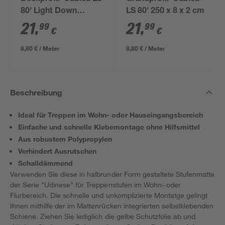
80' Light Down
LS 80' 250 x 8 x 2 cm
anthrazit 250 x 8 x 2
21
,
21
,
99
99
€
€
cm
8,80 € / Meter
8,80 € / Meter
Beschreibung
Ideal für Treppen im Wohn- oder Hauseingangsbereich
Einfache und schnelle Klebemontage ohne Hilfsmittel
Aus robustem Polypropylen
Verhindert Ausrutschen
Schalldämmend
Verwenden Sie diese in halbrunder Form gestaltete Stufenmatte
der Serie "Udinese" für Treppenstufen im Wohn- oder
Flurbereich. Die schnelle und unkomplizierte Montatge gelingt
Ihnen mithilfe der im Mattenrücken integrierten selbstklebenden
Schiene. Ziehen Sie lediglich die gelbe Schutzfolie ab und