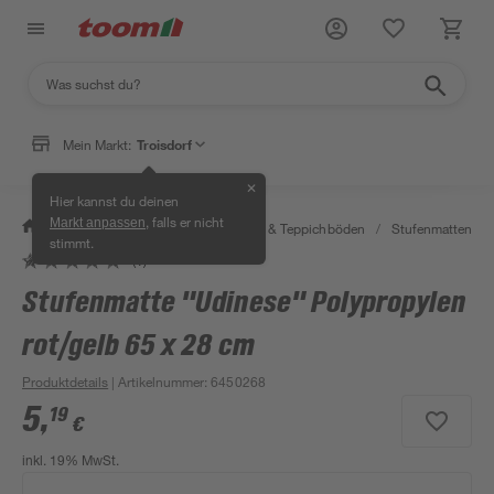
Mein Markt:
Troisdorf
✕
Hier kannst du deinen
, falls er nicht
Markt anpassen
/
Wohnen & Haushalt
/
Teppiche & Teppichböden
/
Stufenmatten
/
stimmt.
(1)
Stufenmatte "Udinese" Polypropylen
rot/gelb 65 x 28 cm
Produktdetails
| Artikelnummer
:
6450268
5
,
19
€
inkl. 19% MwSt.