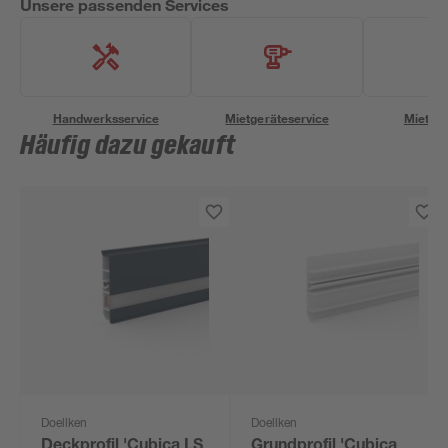
Unsere passenden Services
Handwerksservice
Mietgeräteservice
Miettra
Häufig dazu gekauft
Doellken
Doellken
Deckprofil 'Cubica LS
Grundprofil 'Cubica