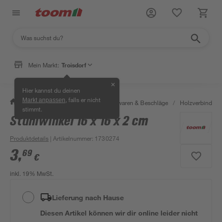
Mein Markt:
Troisdorf
✕
Hier kannst du deinen
, falls er nicht
Markt anpassen
/
Werkstatt & Maschinen
/
Eisenwaren & Beschläge
/
Holzverbinder 
stimmt.
Stuhlwinkel 16 x 16 x 2 cm
Produktdetails
| Artikelnummer
:
1730274
3
,
69
€
inkl. 19% MwSt.
Lieferung nach Hause
Diesen Artikel können wir dir online leider nicht