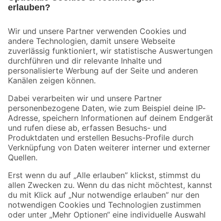
Bleib auf dem Laufenden mit unserem Newsletter
Der toom Newsletter: Keine Angebote und Aktionen mehr verpassen!
Zur Newsletter Anmeldung
Folge uns
Zahlungsarten
Versandarten
Sicher einkaufen
Jetzt die toom-App herunterladen