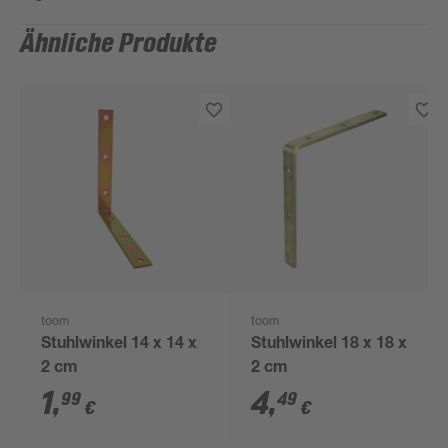
Ähnliche Produkte
toom
toom
Stuhlwinkel 14 x 14 x
Stuhlwinkel 18 x 18 x
2 cm
2 cm
1
,
4
,
99
49
€
€