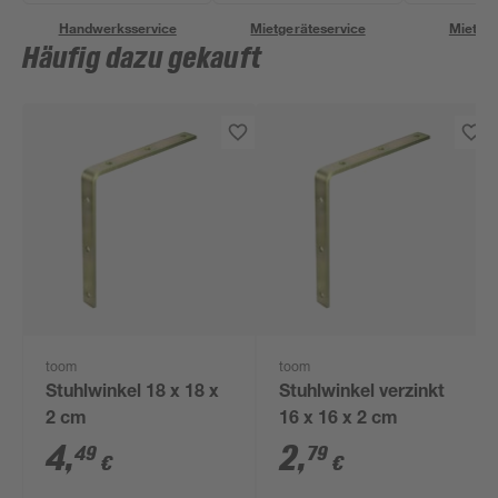
Handwerksservice
Mietgeräteservice
Miettra
Häufig dazu gekauft
toom
toom
Stuhlwinkel 18 x 18 x
Stuhlwinkel verzinkt
2 cm
16 x 16 x 2 cm
4
,
2
,
49
79
€
€