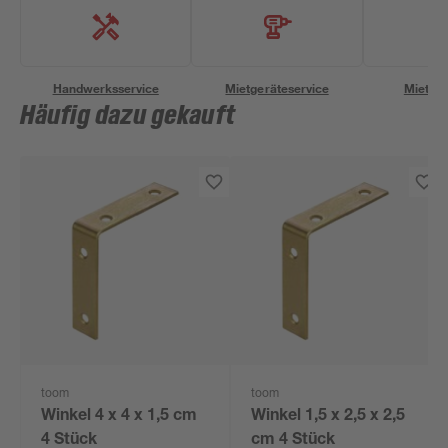
Handwerksservice
Mietgeräteservice
Miettra
Häufig dazu gekauft
toom
toom
Winkel 4 x 4 x 1,5 cm
Winkel 1,5 x 2,5 x 2,5
4 Stück
cm 4 Stück