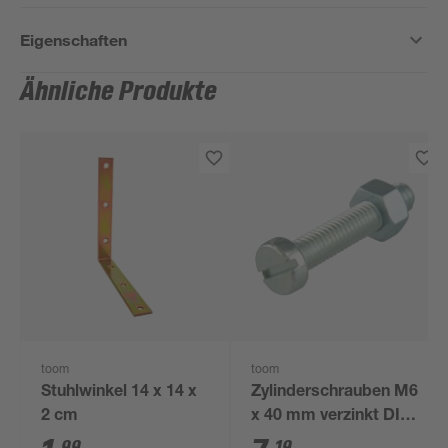
Eigenschaften
Ähnliche Produkte
toom
toom
Stuhlwinkel 14 x 14 x
Zylinderschrauben M6
2 cm
x 40 mm verzinkt DIN
84 25 Stück
99
19