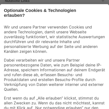
Nützliche Links
Bleib auf dem Laufenden mit unserem Newsletter
Der toom Newsletter: Keine Angebote und Aktionen mehr verpassen!
Zur Newsletter Anmeldung
Folge uns
Zahlungsarten
Versandarten
Sicher einkaufen