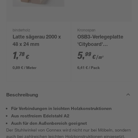
binderholz
Kronospan
Latte sägerau 2000 x
OSB3-Verlegeplatte
48 x 24 mm
'Cityboard'
ungeschliffen 1690 x
1
,
5
,
78
99
€
€
/ m²
634 x 12 mm
0,89 € / Meter
6,41 € / Pack
Beschreibung
Für Verbindungen in leichten Holzkonstruktionen
Aus rostfreiem Edelstahl A2
Auch für den Außenbereich geeignet
Der Stuhlwinkel von Connex wird nicht nur bei Möbeln, sondern
auch bei zahlreichen leichten Holzkonstruktionen eingesetzt.