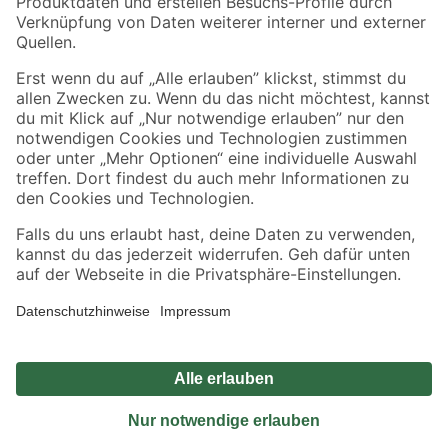
Sicher einkaufen
Jetzt die toom-App herunterladen
Alle Preisangaben in EUR inkl. gesetzl. MwSt.. Die dargestellten Angebote sind unter
Umständen nicht in allen Märkten verfügbar. Die angegebenen Verfügbarkeiten beziehen
sich auf den unter "Mein Markt" ausgewählten toom Baumarkt. Alle Angebote und
Produkte nur solange der Vorrat reicht.
*Paketversand ab 59 € versandkostenfrei, gilt nicht für Artikel mit Speditionsversand, hier
fallen zusätzliche Versandkosten an.
Datenschutz
Privatsphäre
Impressum
AGB
Nutzungsbedingungen
Widerrufsrecht
Vertrag widerrufen
Barrierefreiheit