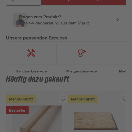
Fragen zum Produkt?
Sofort-Videoberatung aus dem Markt
Unsere passenden Services
Handwerksservice
Mietgeräteservice
Miettra
Häufig dazu gekauft
Mengenrabatt
Mengenrabatt
Bestseller