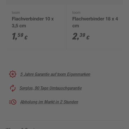
toom
toom
Flachverbinder 10 x
Flachverbinder 18 x 4
3,5 cm
cm
1
,
2
,
59
39
€
€
5 Jahre Garantie auf toom Eigenmarken
Sorglos, 90 Tage Umtauschgarantie
Abholung im Markt in 2 Stunden