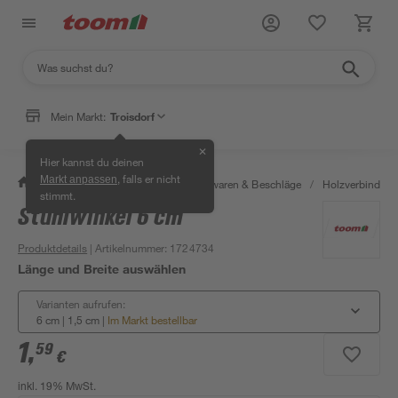
Mein Markt:
Troisdorf
✕
Hier kannst du deinen
, falls er nicht
Markt anpassen
/
Werkstatt & Maschinen
/
Eisenwaren & Beschläge
/
Holzverbinder 
stimmt.
Stuhlwinkel 6 cm
Produktdetails
| Artikelnummer
:
1724734
Länge und Breite auswählen
Varianten aufrufen:
6 cm | 1,5 cm
|
Im Markt bestellbar
1
,
59
€
inkl. 19% MwSt.