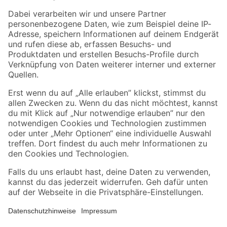
Zahlungsarten
Versandarten
Sicher einkaufen
Jetzt die toom-App herunterladen
Alle Preisangaben in EUR inkl. gesetzl. MwSt.. Die dargestellten Angebote sind unter
Umständen nicht in allen Märkten verfügbar. Die angegebenen Verfügbarkeiten beziehen
sich auf den unter "Mein Markt" ausgewählten toom Baumarkt. Alle Angebote und
Produkte nur solange der Vorrat reicht.
*Paketversand ab 59 € versandkostenfrei, gilt nicht für Artikel mit Speditionsversand, hier
fallen zusätzliche Versandkosten an.