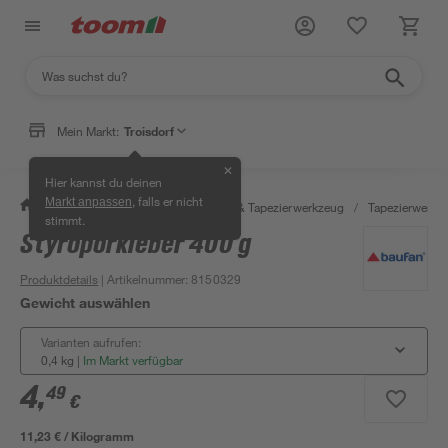
Mein Markt:
Troisdorf
✕
Hier kannst du deinen
, falls er nicht
Markt anpassen
/
Wohnen & Haushalt
/
Tapeten & Tapezierwerkzeug
/
Tapezierwerkz
stimmt.
Styroporkleber 400 g
Produktdetails
| Artikelnummer
:
8150329
Gewicht auswählen
Varianten aufrufen:
0,4 kg
|
Im Markt verfügbar
4
,
49
€
11,23 € / Kilogramm