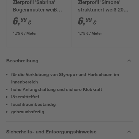
Zierprofil 'Sabrina'
Zierprofil 'Simone'
Bogenmuster weiß
strukturiert weiß 200
200 x 1,5 x 2,5 cm 2
x 3 x 3 cm 2 Stück
6
,
6
,
99
99
€
€
Stück
1,75 € / Meter
1,75 € / Meter
Beschreibung
für die Verklebung von Styropor und Hartschaum im
Innenbereich
hohe Anfangshaftung und sichere Klebkraft
lösemittelfrei
feuchtraumbeständig
gebrauchsfertig
Sicherheits- und Entsorgungshinweise