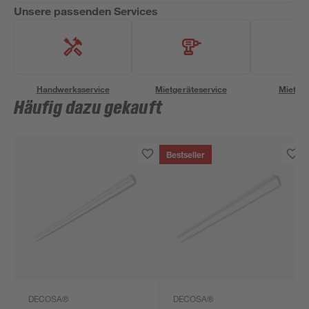
Unsere passenden Services
Handwerksservice
Mietgeräteservice
Miettra
Häufig dazu gekauft
Bestseller
DECOSA®
DECOSA®