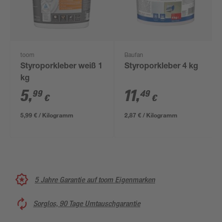
toom
Baufan
Styroporkleber weiß 1
Styroporkleber 4 kg
kg
5
,
11
,
99
49
€
€
5,99 € / Kilogramm
2,87 € / Kilogramm
5 Jahre Garantie auf toom Eigenmarken
Sorglos, 90 Tage Umtauschgarantie