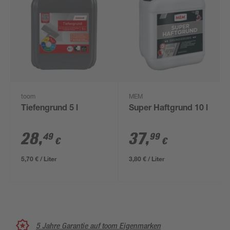
toom
MEM
Tiefengrund 5 l
Super Haftgrund 10 l
28
,
37
,
49
99
€
€
5,70 € / Liter
3,80 € / Liter
5 Jahre Garantie auf toom Eigenmarken