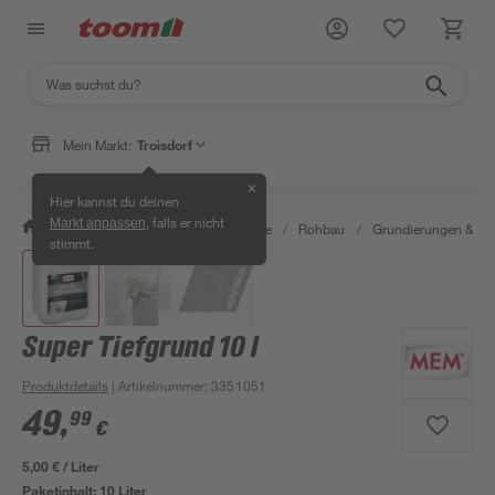
Mein Markt:
Troisdorf
✕
Hier kannst du deinen
, falls er nicht
Markt anpassen
/
Bauen & Renovieren
/
Baustoffe
/
Rohbau
/
Grundierungen & G
stimmt.
Super Tiefgrund 10 l
Produktdetails
| Artikelnummer
:
3351051
49
,
99
€
5,00 € / Liter
Paketinhalt:
10 Liter