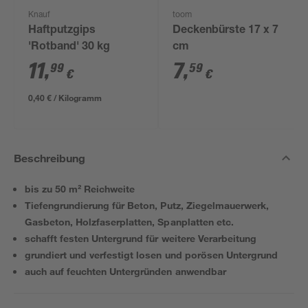
Knauf
toom
Haftputzgips
Deckenbürste 17 x 7
'Rotband' 30 kg
cm
11
,
7
,
99
59
€
€
0,40 € / Kilogramm
Beschreibung
bis zu 50 m² Reichweite
Tiefengrundierung für Beton, Putz, Ziegelmauerwerk,
Gasbeton, Holzfaserplatten, Spanplatten etc.
schafft festen Untergrund für weitere Verarbeitung
grundiert und verfestigt losen und porösen Untergrund
auch auf feuchten Untergründen anwendbar