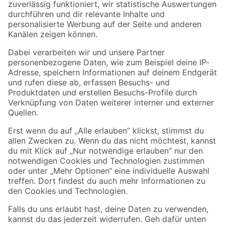
Zur Newsletter Anmeldung
Folge uns
Zahlungsarten
Versandarten
Sicher einkaufen
Jetzt die toom-App herunterladen
Alle Preisangaben in EUR inkl. gesetzl. MwSt.. Die dargestellten Angebote sind unter