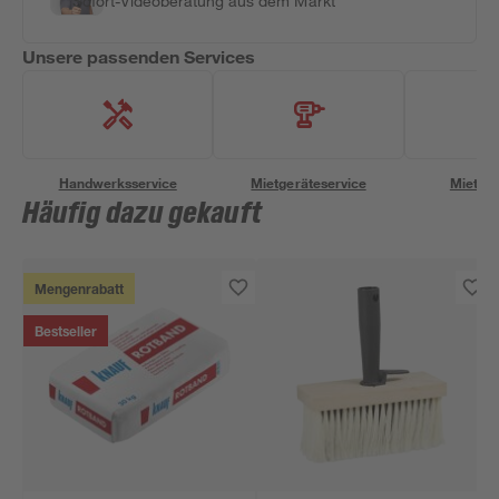
Sofort-Videoberatung aus dem Markt
Unsere passenden Services
Handwerksservice
Mietgeräteservice
Miettra
Häufig dazu gekauft
Mengenrabatt
Bestseller