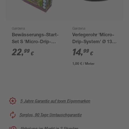
Gardena
Gardena
Bewässerungs-Start-
Verlegerohr 'Micro-
Set S 'Micro-Drip-
Drip-System' Ø 13
System' für
mm (1/2"), 15 m
22
,
14
,
99
99
€
€
Pflanzreihe, 15 m
1,00 € / Meter
5 Jahre Garantie auf toom Eigenmarken
Sorglos, 90 Tage Umtauschgarantie
Abholung im Markt in 2 Stunden