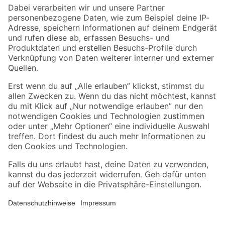
Zahlungsarten
Versandarten
Sicher einkaufen
Jetzt die toom-App herunterladen
Alle Preisangaben in EUR inkl. gesetzl. MwSt.. Die dargestellten Angebote sind unter
Umständen nicht in allen Märkten verfügbar. Die angegebenen Verfügbarkeiten beziehen
sich auf den unter "Mein Markt" ausgewählten toom Baumarkt. Alle Angebote und
Produkte nur solange der Vorrat reicht.
*Paketversand ab 59 € versandkostenfrei, gilt nicht für Artikel mit Speditionsversand, hier
fallen zusätzliche Versandkosten an.