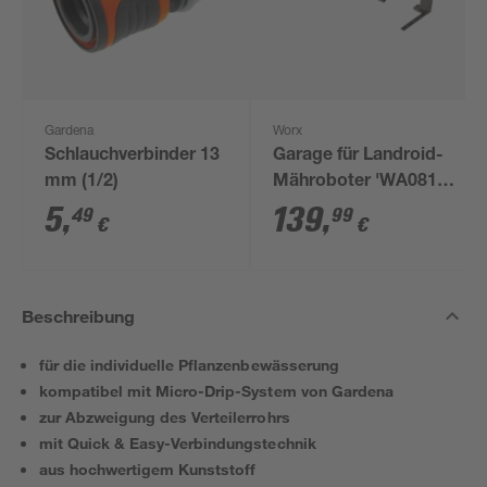
Gardena
Worx
Schlauchverbinder 13
Garage für Landroid-
mm (1/2)
Mähroboter 'WA0810'
schwarz
5
,
139
,
49
99
€
€
Beschreibung
für die individuelle Pflanzenbewässerung
kompatibel mit Micro-Drip-System von Gardena
zur Abzweigung des Verteilerrohrs
mit Quick & Easy-Verbindungstechnik
aus hochwertigem Kunststoff