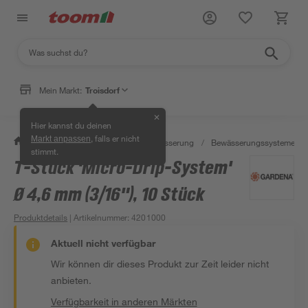
Mein Markt:
Troisdorf
✕
Hier kannst du deinen
, falls er nicht
Markt anpassen
/
Garten & Freizeit
/
Gartenbewässerung
/
Bewässerungssysteme
/
stimmt.
T-Stück 'Micro-Drip-System'
Ø 4,6 mm (3/16"), 10 Stück
Produktdetails
| Artikelnummer
:
4201000
Aktuell nicht verfügbar
Wir können dir dieses Produkt zur Zeit leider nicht
anbieten.
Verfügbarkeit in anderen Märkten