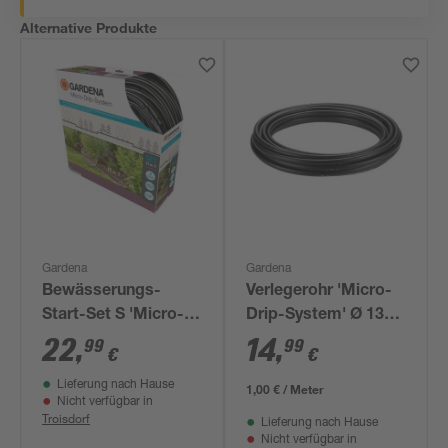
Alternative Produkte
Gardena
Gardena
Bewässerungs-
Verlegerohr 'Micro-
Start-Set S 'Micro-
Drip-System' Ø 13
Drip-System' für
mm (1/2"), 15 m
22
,
14
,
99
99
€
€
Pflanzreihe, 15 m
Lieferung nach Hause
1,00 € / Meter
Nicht verfügbar in
Troisdorf
Lieferung nach Hause
Nicht verfügbar in