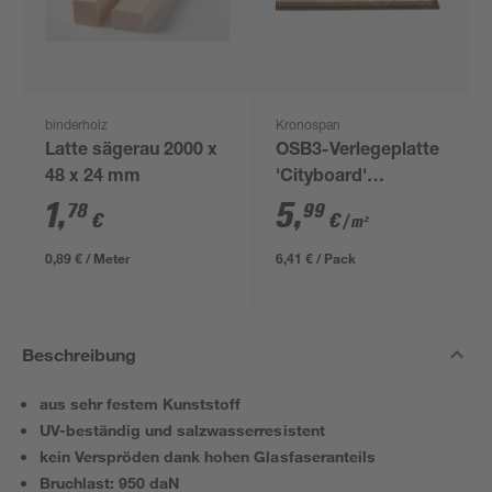
binderholz
Kronospan
Latte sägerau 2000 x
OSB3-Verlegeplatte
48 x 24 mm
'Cityboard'
ungeschliffen 1690 x
1
,
5
,
78
99
€
€
/ m²
634 x 12 mm
0,89 € / Meter
6,41 € / Pack
Beschreibung
aus sehr festem Kunststoff
UV-beständig und salzwasserresistent
kein Verspröden dank hohen Glasfaseranteils
Bruchlast: 950 daN