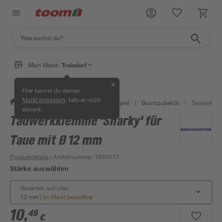
Mein Markt:
Troisdorf
✕
Hier kannst du deinen
, falls er nicht
Markt anpassen
/
Garten & Freizeit
/
Outdoor & Spiel
/
Bootszubehör
/
Tauwerkkle
stimmt.
Tauwerkklemme 'Sharky' für
Taue mit Ø 12 mm
Produktdetails
| Artikelnummer
:
1600117
Stärke auswählen
Varianten aufrufen:
12 mm
|
Im Markt bestellbar
10
,
49
€