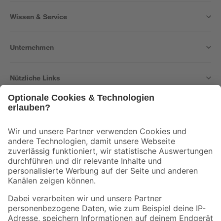
Wissen & Service
Unternehmen
Nützliche Links
Bleib auf dem Laufenden mit unserem Newsletter
Der toom Newsletter: Keine Angebote und Aktionen mehr verpassen!
Zur Newsletter Anmeldung
Folge uns