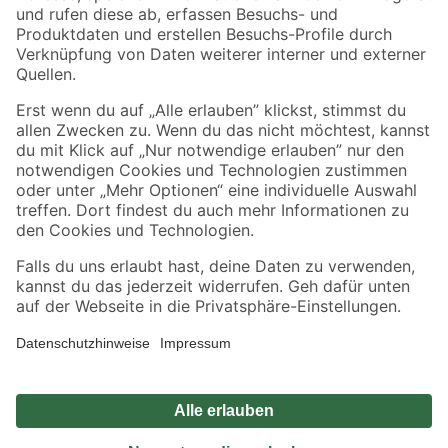
Zahlungsarten
Versandarten
Sicher einkaufen
Jetzt die toom-App herunterladen
Alle Preisangaben in EUR inkl. gesetzl. MwSt.. Die dargestellten Angebote sind unter
Umständen nicht in allen Märkten verfügbar. Die angegebenen Verfügbarkeiten beziehen
sich auf den unter "Mein Markt" ausgewählten toom Baumarkt. Alle Angebote und
Produkte nur solange der Vorrat reicht.
*Paketversand ab 59 € versandkostenfrei, gilt nicht für Artikel mit Speditionsversand, hier
fallen zusätzliche Versandkosten an.
Datenschutz
Privatsphäre
Impressum
AGB
Nutzungsbedingungen
Widerrufsrecht
Vertrag widerrufen