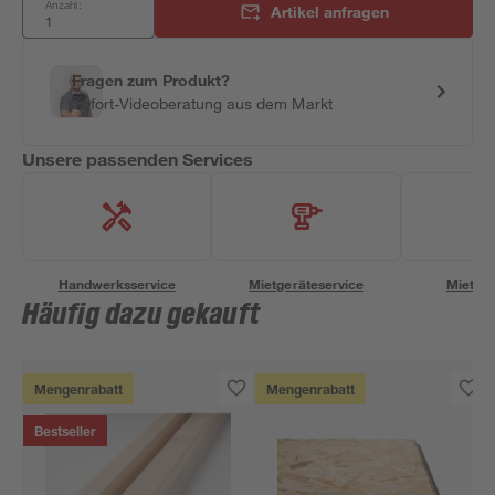
Anzahl:
Artikel anfragen
Fragen zum Produkt?
Sofort-Videoberatung aus dem Markt
Unsere passenden Services
Handwerksservice
Mietgeräteservice
Miettra
Häufig dazu gekauft
Mengenrabatt
Mengenrabatt
Bestseller