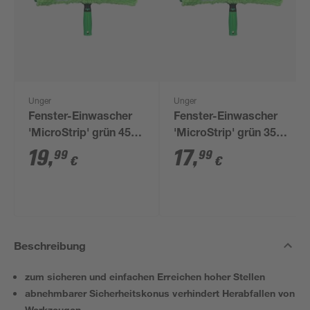
Unger
Unger
Fenster-Einwascher
Fenster-Einwascher
'MicroStrip' grün 45
'MicroStrip' grün 35
cm
cm
19
,
17
,
99
99
€
€
Beschreibung
zum sicheren und einfachen Erreichen hoher Stellen
abnehmbarer Sicherheitskonus verhindert Herabfallen von
Werkzeugen