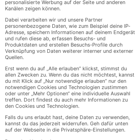
Folge uns
Zahlungsarten
Versandarten
Sicher einkaufen
Jetzt die toom-App herunterladen
Alle Preisangaben in EUR inkl. gesetzl. MwSt.. Die dargestellten Angebote sind unter
Umständen nicht in allen Märkten verfügbar. Die angegebenen Verfügbarkeiten beziehen
sich auf den unter "Mein Markt" ausgewählten toom Baumarkt. Alle Angebote und
Produkte nur solange der Vorrat reicht.