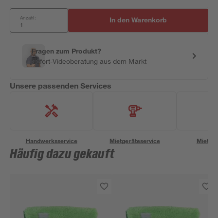
Anzahl:
In den Warenkorb
Fragen zum Produkt?
Sofort-Videoberatung aus dem Markt
Unsere passenden Services
Handwerksservice
Mietgeräteservice
Miettra
Häufig dazu gekauft