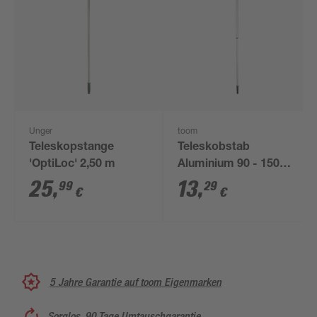
Unger
toom
Teleskopstange
Teleskobstab
'OptiLoc' 2,50 m
Aluminium 90 - 150
cm
25
,
13
,
99
29
€
€
5 Jahre Garantie auf toom Eigenmarken
Sorglos, 90 Tage Umtauschgarantie