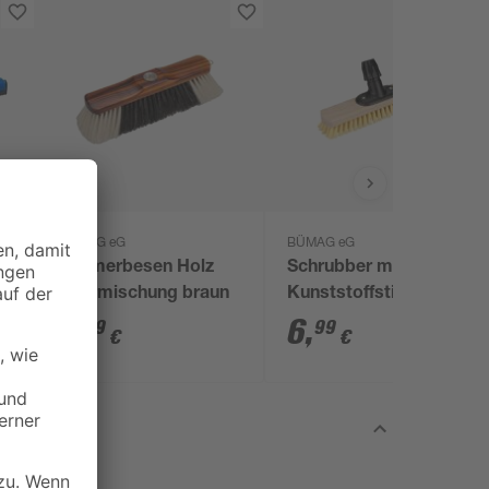
BÜMAG eG
BÜMAG eG
u
Zimmerbesen Holz
Schrubber mit
Haarmischung braun
Kunststoffstielhalter
Kunstfibre 29 cm
7
,
6
,
49
99
€
€