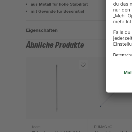
aus Metall für hohe Stabilität
mit Gewinde für Besenstiel
Eigenschaften
Ähnliche Produkte
toom
BÜMAG eG