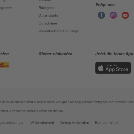
Folge uns
Programm
Rückgabe
Vorteilskarte
Gutscheine
Verkaufsoffene Sonntage
rten
Sicher einkaufen
Jetzt die toom-App
sind unter Umständen nicht in allen Märkten verfügbar. Die angegebenen Verfügbarkeiten beziehen s
ersand, hier fallen zusätzliche Versandkosten an.
gsbedingungen
Widerrufsrecht
Vertrag widerrufen
Barrierefreiheit