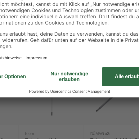
toom
BÜMAG eG