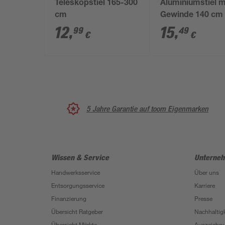
Teleskopstiel 165-300
Aluminiumstiel m
cm
Gewinde 140 cm 
aluminiumfarben
12
,
15
,
99
49
€
€
5 Jahre Garantie auf toom Eigenmarken
Wissen & Service
Unterne
Handwerksservice
Über uns
Entsorgungsservice
Karriere
Finanzierung
Presse
Übersicht Ratgeber
Nachhaltigk
Übersicht Märkte
Auszeichn