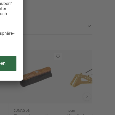
BÜMAG eG
toom