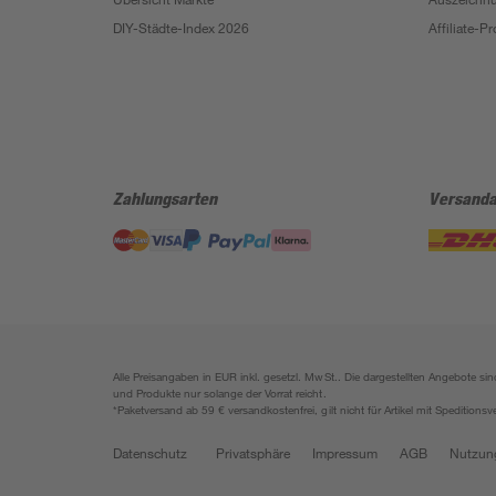
DIY-Städte-Index 2026
Affiliate-
Zahlungsarten
Versanda
Alle Preisangaben in EUR inkl. gesetzl. MwSt.. Die dargestellten Angebote 
und Produkte nur solange der Vorrat reicht.
*Paketversand ab 59 € versandkostenfrei, gilt nicht für Artikel mit Speditionsv
Datenschutz
Privatsphäre
Impressum
AGB
Nutzun