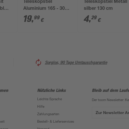
it
Teleskopstiel
Teleskopstiel Metall
blau
Aluminium 165 - 300
silber 130 cm
cm
19
,
4
,
99
29
€
€
Sorglos, 90 Tage Umtauschgarantie
hmen
Nützliche Links
Bleib auf dem Lauf
Leichte Sprache
Der toom Newsletter: K
Hilfe
Zur Newsletter 
Zahlungsarten
eit
Bestell- & Lieferservices
ungen
Versand