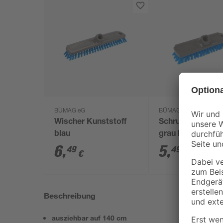
BÜMAG eG
BÜMAG eG
Wischer Kunststoff
Schrubber Kunst
blau
grau blau
6
,
5
,
49
49
€
€
Beschreibung
ausziehbar auf 140 cm