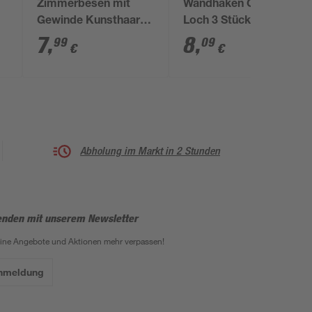
Zimmerbesen mit
Wandhaken Gr. 4, 3
Gewinde Kunsthaar
Loch 3 Stück
schwarz
7
,
8
,
99
09
€
€
Abholung im Markt in 2 Stunden
enden mit unserem Newsletter
eine Angebote und Aktionen mehr verpassen!
Anmeldung