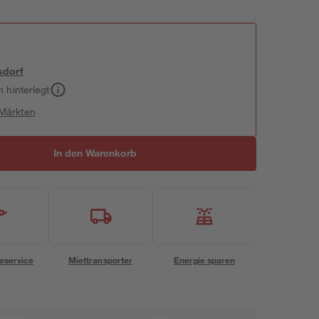
sdorf
h hinterlegt
 Märkten
In den Warenkorb
eservice
Miettransporter
Energie sparen