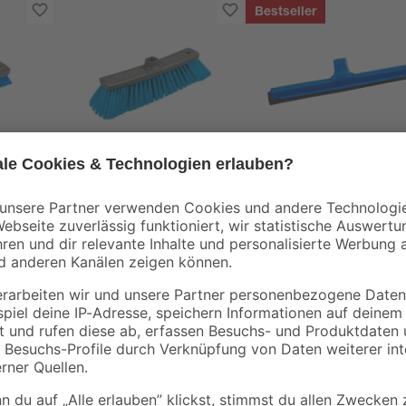
Bestseller
BÜMAG eG
stoff
Zimmerbesen
Wasserschieber bla
Kunststoff blau
6
,
5
,
99
79
€
€