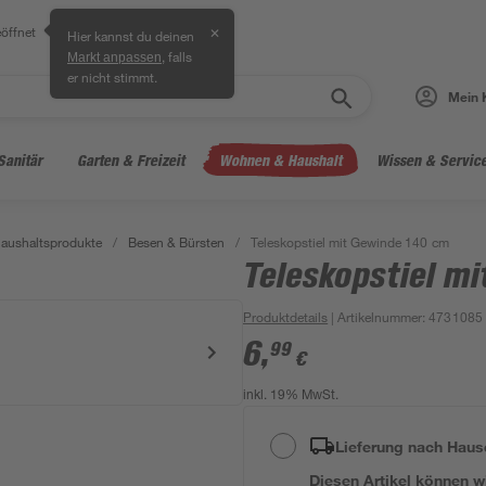
öffnet
✕
Hier kannst du deinen
, falls
Markt anpassen
er nicht stimmt.
Mein 
Sanitär
Garten & Freizeit
Wohnen & Haushalt
Wissen & Servic
aushaltsprodukte
/
Besen & Bürsten
/
Teleskopstiel mit Gewinde 140 cm
Teleskopstiel m
Produktdetails
| Artikelnummer
:
4731085
6
,
99
€
inkl. 19% MwSt.
Lieferung nach Haus
Diesen Artikel können wir