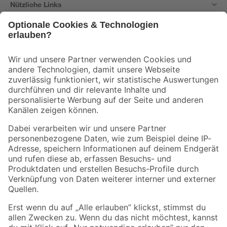
Nützliche Links
Bleib auf dem Laufenden mit unserem Newsletter
Der toom Newsletter: Keine Angebote und Aktionen mehr verpassen!
Zur Newsletter Anmeldung
Folge uns
Zahlungsarten
Versandarten
Sicher einkaufen