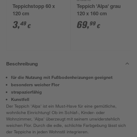
andiamo
Teppichstopp 60 x
Teppich 'Alpa' grau
120 cm
120 x 160 cm
3
,
69
,
49
99
€
€
Beschreibung
für die Nutzung mit Fußbodenheizungen geeignet
besonders weicher Flor
strapazierfähig
Kunstfell
Der Teppich 'Alpa' ist ein Must-Have für eine gemütliche,
wohnliche Einrichtung! Ob im Schlaf-, Kinder- oder
Wohnzimmer, 'Alpa' überzeugt mit seinem unwiderstehlich
weichen Flor. Durch die edle, schlichte Farbgebung lässt sich
der Teppiche in jeden Wohnstil integrieren.