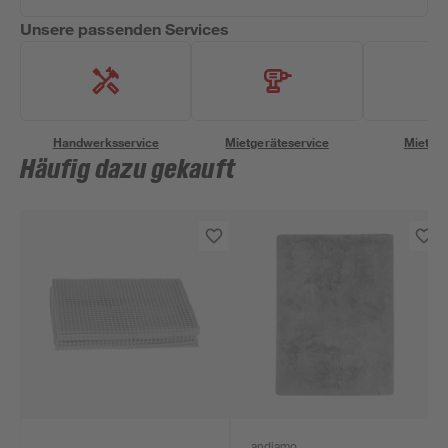
Unsere passenden Services
Handwerksservice
Mietgeräteservice
Miettra
Häufig dazu gekauft