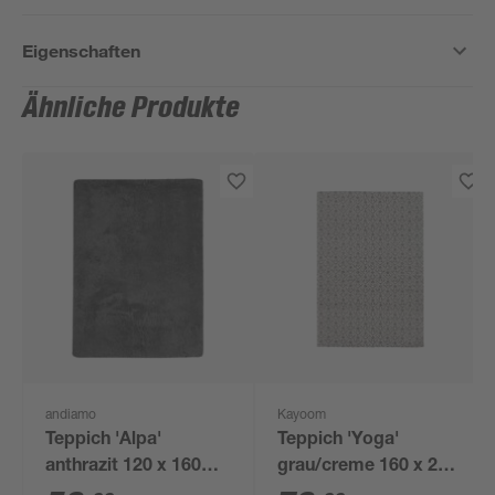
Eigenschaften
Ähnliche Produkte
andiamo
Kayoom
Teppich 'Alpa'
Teppich 'Yoga'
anthrazit 120 x 160
grau/creme 160 x 230
cm
cm