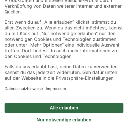
Sicher einkaufen
Jetzt die toom-App herunterladen
Alle Preisangaben in EUR inkl. gesetzl. MwSt.. Die dargestellten Angebote sind unter
Umständen nicht in allen Märkten verfügbar. Die angegebenen Verfügbarkeiten beziehen
sich auf den unter "Mein Markt" ausgewählten toom Baumarkt. Alle Angebote und
Produkte nur solange der Vorrat reicht.
*Paketversand ab 59 € versandkostenfrei, gilt nicht für Artikel mit Speditionsversand, hier
fallen zusätzliche Versandkosten an.
Datenschutz
Privatsphäre
Impressum
AGB
Nutzungsbedingungen
Widerrufsrecht
Vertrag widerrufen
Barrierefreiheit