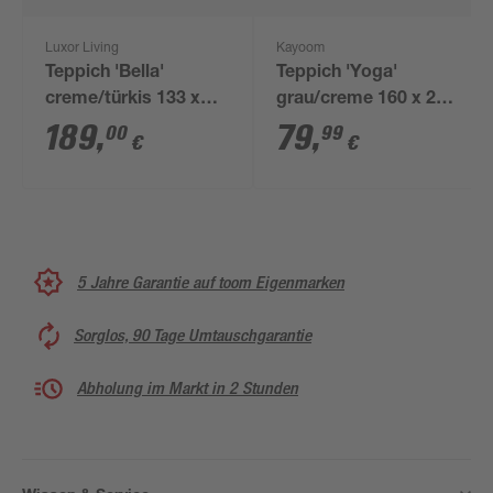
Luxor Living
Kayoom
Teppich 'Bella'
Teppich 'Yoga'
creme/türkis 133 x
grau/creme 160 x 230
190 cm
cm
189
,
79
,
00
99
€
€
5 Jahre Garantie auf toom Eigenmarken
Sorglos, 90 Tage Umtauschgarantie
Abholung im Markt in 2 Stunden