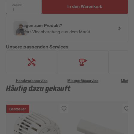
Anzahl:
In den Warenkorb
Fragen zum Produkt?
Sofort-Videoberatung aus dem Markt
Unsere passenden Services
Handwerksservice
Mietgeräteservice
Miettra
Häufig dazu gekauft
Bestseller