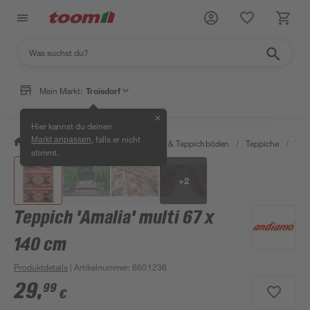
Mein Markt:
Troisdorf
✕
Hier kannst du deinen
, falls er nicht
Markt anpassen
/
Wohnen & Haushalt
/
Teppiche & Teppichböden
/
Teppiche
/
Tep
stimmt.
+
2
Teppich 'Amalia' multi 67 x
140 cm
Produktdetails
| Artikelnummer
:
6601236
29
,
99
€