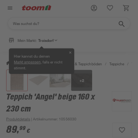
Mein Markt:
Troisdorf
✕
Hier kannst du deinen
, falls er nicht
Markt anpassen
/
Wohnen & Haushalt
/
Teppiche & Teppichböden
/
Teppiche
/
Tep
stimmt.
+
2
Teppich 'Angel' beige 160 x
230 cm
Produktdetails
| Artikelnummer
:
10556030
89
,
99
€