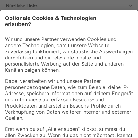
Nützliche Links
Bleib auf dem Laufenden mit unserem Newsletter
Der toom Newsletter: Keine Angebote und Aktionen mehr verpassen!
Zur Newsletter Anmeldung
Folge uns
Zahlungsarten
Versandarten
Sicher einkaufen