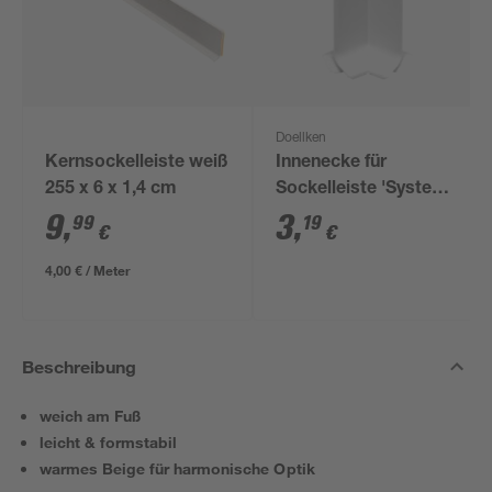
Doellken
Kernsockelleiste weiß
Innenecke für
255 x 6 x 1,4 cm
Sockelleiste 'System
9' weiß, 1 Stück
9
,
3
,
99
19
€
€
4,00 € / Meter
Beschreibung
weich am Fuß
leicht & formstabil
warmes Beige für harmonische Optik