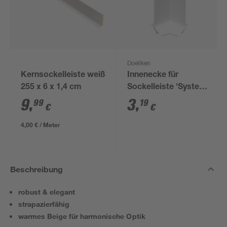
Doellken
Kernsockelleiste weiß
Innenecke für
255 x 6 x 1,4 cm
Sockelleiste 'System
9' weiß, 1 Stück
9
,
3
,
99
19
€
€
4,00 € / Meter
Beschreibung
robust & elegant
strapazierfähig
warmes Beige für harmonische Optik