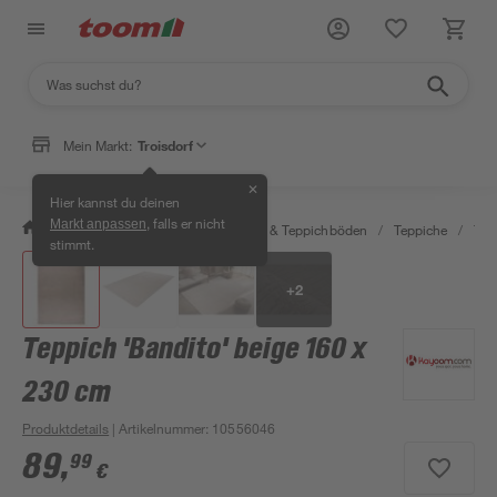
Mein Markt:
Troisdorf
✕
Hier kannst du deinen
, falls er nicht
Markt anpassen
/
Wohnen & Haushalt
/
Teppiche & Teppichböden
/
Teppiche
/
Tep
stimmt.
+
2
Teppich 'Bandito' beige 160 x
230 cm
Produktdetails
| Artikelnummer
:
10556046
89
,
99
€