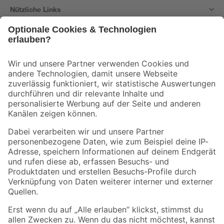
Nützliche Links
Bleib auf dem Laufenden mit unserem Newsletter
Der toom Newsletter: Keine Angebote und Aktionen mehr verpassen!
Zur Newsletter Anmeldung
Folge uns
Zahlungsarten
Versandarten
Sicher einkaufen