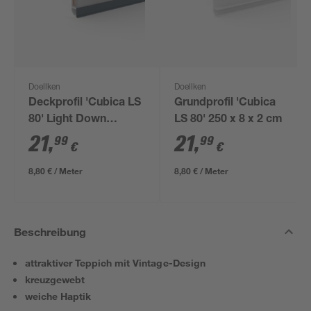
Doellken
Doellken
Deckprofil 'Cubica LS
Grundprofil 'Cubica
80' Light Down
LS 80' 250 x 8 x 2 cm
anthrazit 250 x 8 x 2
21
,
21
,
99
99
€
€
cm
8,80 € / Meter
8,80 € / Meter
Beschreibung
attraktiver Teppich mit Vintage-Design
kreuzgewebt
weiche Haptik