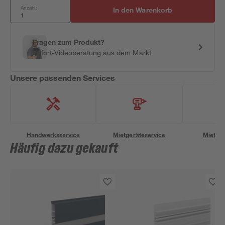
Anzahl:
In den Warenkorb
Fragen zum Produkt?
Sofort-Videoberatung aus dem Markt
Unsere passenden Services
Handwerksservice
Mietgeräteservice
Miettra
Häufig dazu gekauft