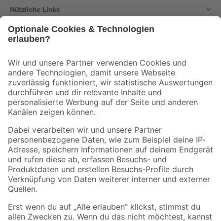
Nützliche Links
Bleib auf dem Laufenden mit unserem Newsletter
Der toom Newsletter: Keine Angebote und Aktionen mehr verpassen!
Zur Newsletter Anmeldung
Folge uns
Zahlungsarten
Versandarten
Sicher einkaufen