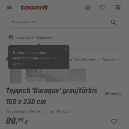
Mein Markt:
Troisdorf
✕
Hier kannst du deinen
, falls er nicht
Markt anpassen
/
Wohnen & Haushalt
/
Teppiche & Teppichböden
/
Teppiche
/
Tep
stimmt.
Teppich 'Baroque' grau/türkis
160 x 230 cm
Produktdetails
| Artikelnummer
:
10556057
99
,
99
€