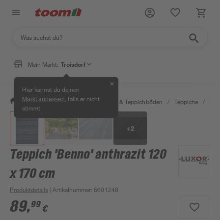
Mein Markt:
Troisdorf
✕
Hier kannst du deinen
, falls er nicht
Markt anpassen
/
Wohnen & Haushalt
/
Teppiche & Teppichböden
/
Teppiche
/
Tep
stimmt.
+
2
Teppich 'Benno' anthrazit 120
x 170 cm
Produktdetails
| Artikelnummer
:
6601248
89
,
99
€