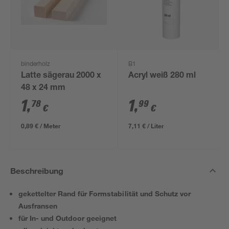
binderholz
B1
Latte sägerau 2000 x
Acryl weiß 280 ml
48 x 24 mm
1
,
1
,
78
99
€
€
0,89 € / Meter
7,11 € / Liter
Beschreibung
gekettelter Rand für Formstabilität und Schutz vor
Ausfransen
für In- und Outdoor geeignet