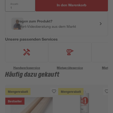
Anzahl:
In den Warenkorb
Fragen zum Produkt?
Sofort-Videoberatung aus dem Markt
Unsere passenden Services
Handwerksservice
Mietgeräteservice
Miettra
Häufig dazu gekauft
Mengenrabatt
Mengenrabatt
Bestseller