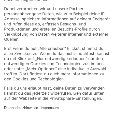
Folge uns
Zahlungsarten
Versandarten
Sicher einkaufen
Jetzt die toom-App herunterladen
Alle Preisangaben in EUR inkl. gesetzl. MwSt.. Die dargestellten Angebote sind unter
Umständen nicht in allen Märkten verfügbar. Die angegebenen Verfügbarkeiten beziehen
sich auf den unter "Mein Markt" ausgewählten toom Baumarkt. Alle Angebote und
Produkte nur solange der Vorrat reicht.
*Paketversand ab 59 € versandkostenfrei, gilt nicht für Artikel mit Speditionsversand, hier
fallen zusätzliche Versandkosten an.