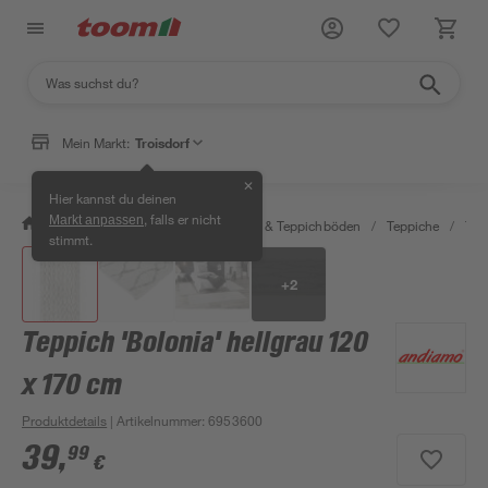
Mein Markt:
Troisdorf
✕
Hier kannst du deinen
, falls er nicht
Markt anpassen
/
Wohnen & Haushalt
/
Teppiche & Teppichböden
/
Teppiche
/
Tep
stimmt.
+
2
Teppich 'Bolonia' hellgrau 120
x 170 cm
Produktdetails
| Artikelnummer
:
6953600
39
,
99
€