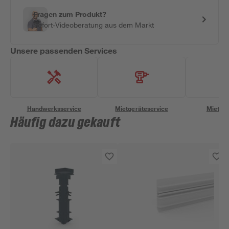
Fragen zum Produkt?
Sofort-Videoberatung aus dem Markt
Unsere passenden Services
Handwerksservice
Mietgeräteservice
Miettra
Häufig dazu gekauft