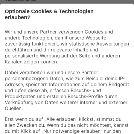
Bleib auf dem Laufenden mit unserem Newsletter
Der toom Newsletter: Keine Angebote und Aktionen mehr verpassen!
Zur Newsletter Anmeldung
Folge uns
Zahlungsarten
Versandarten
Sicher einkaufen
Jetzt die toom-App herunterladen