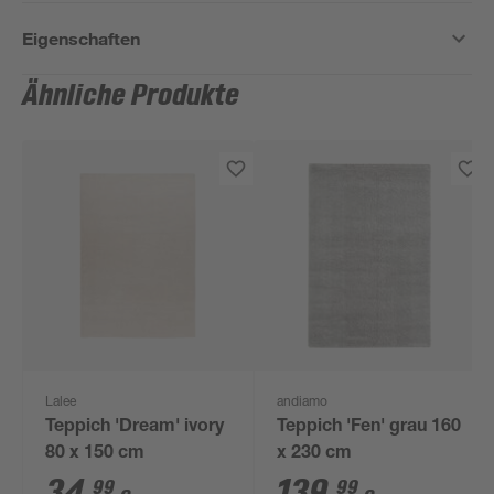
Eigenschaften
Ähnliche Produkte
Lalee
andiamo
Teppich 'Dream' ivory
Teppich 'Fen' grau 160
80 x 150 cm
x 230 cm
34
,
139
,
99
99