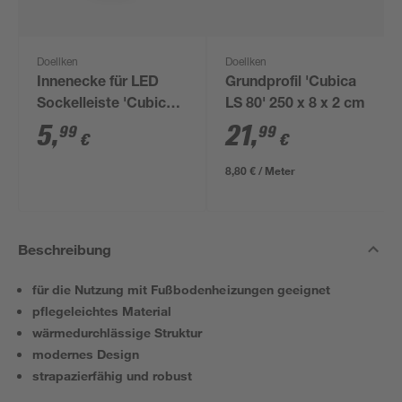
Doellken
Doellken
Innenecke für LED
Grundprofil 'Cubica
Sockelleiste 'Cubica
LS 80' 250 x 8 x 2 cm
LS 80' anthrazit
5
,
21
,
99
99
€
€
8,80 € / Meter
Beschreibung
für die Nutzung mit Fußbodenheizungen geeignet
pflegeleichtes Material
wärmedurchlässige Struktur
modernes Design
strapazierfähig und robust