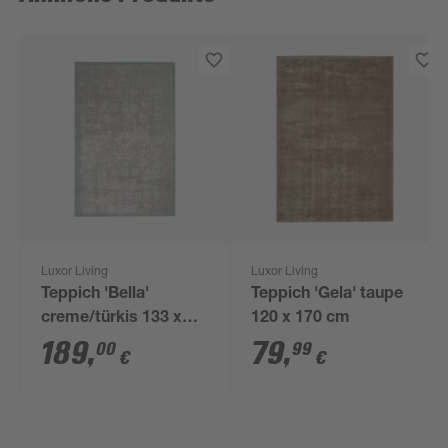
Luxor Living
Luxor Living
Teppich 'Bella'
Teppich 'Gela' taupe
creme/türkis 133 x
120 x 170 cm
190 cm
189
,
79
,
00
99
€
€