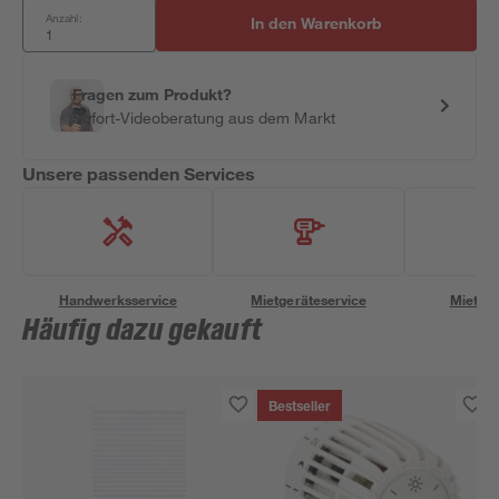
Anzahl:
In den Warenkorb
Fragen zum Produkt?
Sofort-Videoberatung aus dem Markt
Unsere passenden Services
Handwerksservice
Mietgeräteservice
Miettra
Häufig dazu gekauft
Bestseller