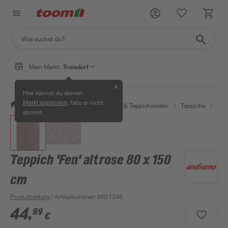
Mein Markt:
Troisdorf
✕
Hier kannst du deinen
, falls er nicht
Markt anpassen
/
Wohnen & Haushalt
/
Teppiche & Teppichböden
/
Teppiche
/
Tep
stimmt.
Teppich 'Fen' altrose 80 x 150
cm
Produktdetails
| Artikelnummer
:
6601346
44
,
99
€